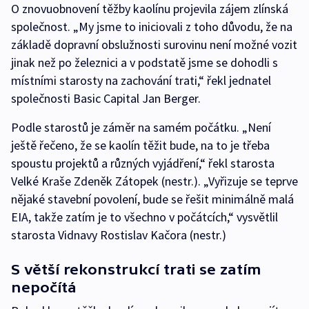
O znovuobnovení těžby kaolínu projevila zájem zlínská
společnost. „My jsme to iniciovali z toho důvodu, že na
základě dopravní obslužnosti surovinu není možné vozit
jinak než po železnici a v podstatě jsme se dohodli s
místními starosty na zachování trati,“ řekl jednatel
společnosti Basic Capital Jan Berger.
Podle starostů je záměr na samém počátku. „Není
ještě řečeno, že se kaolín těžit bude, na to je třeba
spoustu projektů a různých vyjádření,“ řekl starosta
Velké Kraše Zdeněk Zátopek (nestr.). „Vyřizuje se teprve
nějaké stavební povolení, bude se řešit minimálně malá
EIA, takže zatím je to všechno v počátcích,“ vysvětlil
starosta Vidnavy Rostislav Kačora (nestr.)
S větší rekonstrukcí trati se zatím
nepočítá