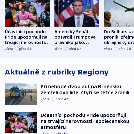
Účastníci pochodu
Americký Senát
Do Bulharska
Pride upozorňují na
potvrdil Trumpova
pronikl zřejm
trvající nerovnosti i
právníka jako
ukrajinský dr
společenskou
ministra
explodoval k
včera
před 5
h
včera
před 6
h
včera
před 7
h
atmosféru
spravedlnosti
od plynovod
Aktuálně z rubriky
Regiony
Při nehodě dvou aut na Brněnsku
zemřeli dva lidé, čtyři se těžce zranili
včera
před 4
h
Účastníci pochodu Pride upozorňují
na trvající nerovnosti i společenskou
atmosféru
včera
před 5
h