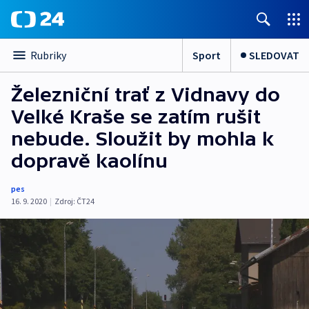
Sport
SLEDOVAT
Rubriky
Železniční trať z Vidnavy do
Velké Kraše se zatím rušit
nebude. Sloužit by mohla k
dopravě kaolínu
pes
16. 9. 2020
|
Zdroj:
ČT24