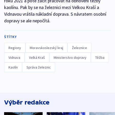
roku 2021 a poté začít pracovat na obnovení těžby
kaolínu. Pak by se na železnici mezi Velkou Kraší a
Vidnavou vrátila nákladní doprava. S návratem osobní
dopravy se ale nepočítá.
ŠTÍTKY
Regiony
Moravskoslezský kraj
Železnice
Vidnava
Velká Kraš
Ministerstvo dopravy
Těžba
Kaolín
Správa železnic
Výběr redakce