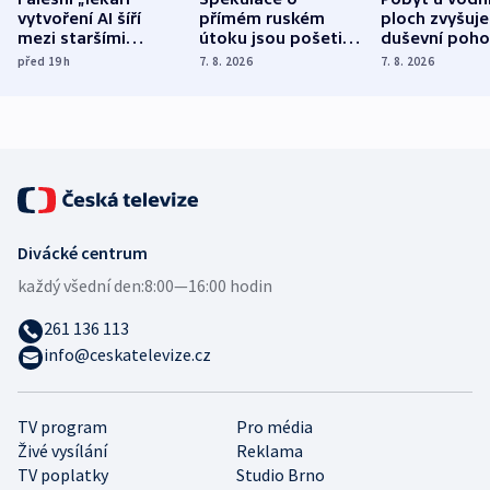
vytvoření AI šíří
přímém ruském
ploch zvyšuje
mezi staršími
útoku jsou pošetilé,
duševní poho
Poláky nebezpečné
míní estonský
ukázala
před 19
h
7. 8. 2026
7. 8. 2026
zdravotní rady
bezpečnostní
mezinárodní 
expert
Divácké centrum
každý všední den:
8:00—16:00 hodin
261 136 113
info@ceskatelevize.cz
TV program
Pro média
Živé vysílání
Reklama
TV poplatky
Studio Brno