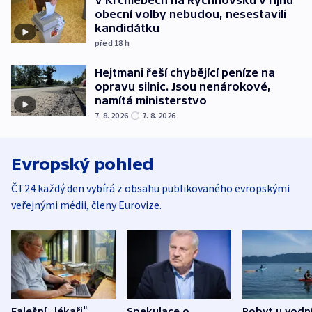
V Krchlebech na Rychnovsku v říjnu
obecní volby nebudou, nesestavili
kandidátku
před 18
h
Hejtmani řeší chybějící peníze na
opravu silnic. Jsou nenárokové,
namítá ministerstvo
7. 8. 2026
7. 8. 2026
Evropský pohled
ČT24 každý den vybírá z obsahu publikovaného evropskými
veřejnými médii, členy Eurovize.
Falešní „lékaři“
Spekulace o
Pobyt u vodn