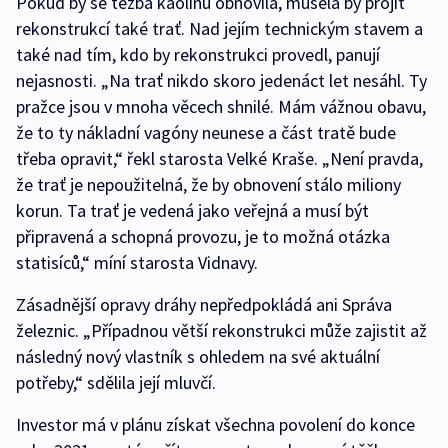
Pokud by se těžba kaolínu obnovila, musela by projít
rekonstrukcí také trať. Nad jejím technickým stavem a
také nad tím, kdo by rekonstrukci provedl, panují
nejasnosti. „Na trať nikdo skoro jedenáct let nesáhl. Ty
pražce jsou v mnoha věcech shnilé. Mám vážnou obavu,
že to ty nákladní vagóny neunese a část tratě bude
třeba opravit,“ řekl starosta Velké Kraše. „Není pravda,
že trať je nepoužitelná, že by obnovení stálo miliony
korun. Ta trať je vedená jako veřejná a musí být
připravená a schopná provozu, je to možná otázka
statisíců,“ míní starosta Vidnavy.
Zásadnější opravy dráhy nepředpokládá ani Správa
železnic. „Případnou větší rekonstrukci může zajistit až
následný nový vlastník s ohledem na své aktuální
potřeby,“ sdělila její mluvčí.
Investor má v plánu získat všechna povolení do konce