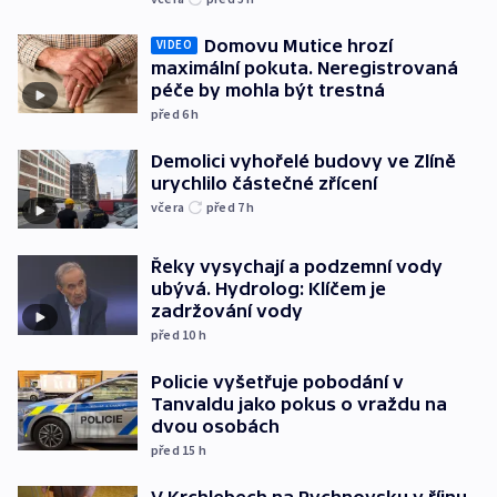
Domovu Mutice hrozí
VIDEO
maximální pokuta. Neregistrovaná
péče by mohla být trestná
před 6
h
Demolici vyhořelé budovy ve Zlíně
urychlilo částečné zřícení
včera
před 7
h
Řeky vysychají a podzemní vody
ubývá. Hydrolog: Klíčem je
zadržování vody
před 10
h
Policie vyšetřuje pobodání v
Tanvaldu jako pokus o vraždu na
dvou osobách
před 15
h