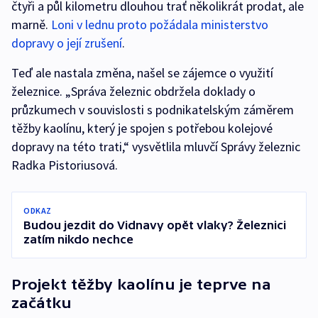
čtyři a půl kilometru dlouhou trať několikrát prodat, ale
marně.
Loni v lednu proto požádala ministerstvo
dopravy o její zrušení
.
Teď ale nastala změna, našel se zájemce o využití
železnice. „Správa železnic obdržela doklady o
průzkumech v souvislosti s podnikatelským záměrem
těžby kaolínu, který je spojen s potřebou kolejové
dopravy na této trati,“ vysvětlila mluvčí Správy železnic
Radka Pistoriusová.
ODKAZ
Budou jezdit do Vidnavy opět vlaky? Železnici
zatím nikdo nechce
Projekt těžby kaolínu je teprve na
začátku