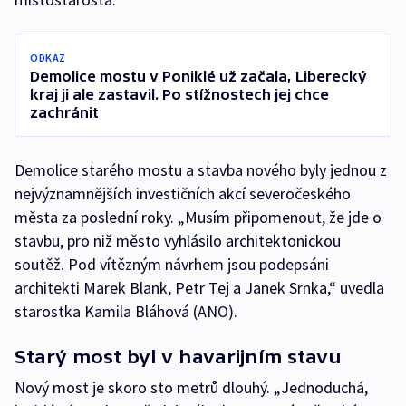
ODKAZ
Demolice mostu v Poniklé už začala, Liberecký
kraj ji ale zastavil. Po stížnostech jej chce
zachránit
Demolice starého mostu a stavba nového byly jednou z
nejvýznamnějších investičních akcí severočeského
města za poslední roky. „Musím připomenout, že jde o
stavbu, pro niž město vyhlásilo architektonickou
soutěž. Pod vítězným návrhem jsou podepsáni
architekti Marek Blank, Petr Tej a Janek Srnka,“ uvedla
starostka Kamila Bláhová (ANO).
Starý most byl v havarijním stavu
Nový most je skoro sto metrů dlouhý. „Jednoduchá,