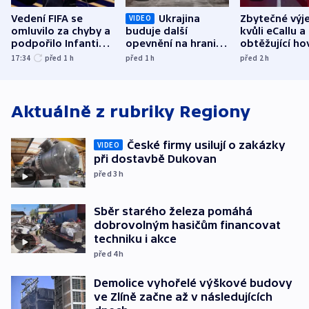
Vedení FIFA se
Ukrajina
Zbytečné výj
VIDEO
omluvilo za chyby a
buduje další
kvůli eCallu a
podpořilo Infantina.
opevnění na hranici
obtěžující ho
UEFA trvá na
s Běloruskem
zdržují záchr
17:34
před 1
h
před 1
h
před 2
h
bojkotu
Aktuálně z rubriky
Regiony
České firmy usilují o zakázky
VIDEO
při dostavbě Dukovan
před 3
h
Sběr starého železa pomáhá
dobrovolným hasičům financovat
techniku i akce
před 4
h
Demolice vyhořelé výškové budovy
ve Zlíně začne až v následujících