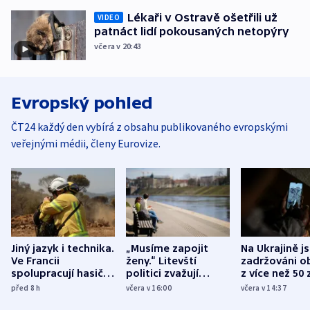
Lékaři v Ostravě ošetřili už
VIDEO
patnáct lidí pokousaných netopýry
včera v 20:43
Evropský pohled
ČT24 každý den vybírá z obsahu publikovaného evropskými
veřejnými médii, členy Eurovize.
Jiný jazyk i technika.
„Musíme zapojit
Na Ukrajině j
Ve Francii
ženy.“ Litevští
zadržováni o
spolupracují hasiči z
politici zvažují
z více než 50 
různých zemí
dohodu o
Bojovali na s
před 8
h
včera v 16:00
včera v 14:37
demografii
Ruska