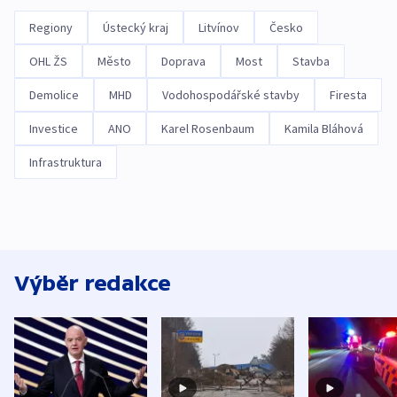
Regiony
Ústecký kraj
Litvínov
Česko
OHL ŽS
Město
Doprava
Most
Stavba
Demolice
MHD
Vodohospodářské stavby
Firesta
Investice
ANO
Karel Rosenbaum
Kamila Bláhová
Infrastruktura
Výběr redakce