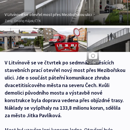
V Litvínově se otevřel most přes Mezibořskou ulici
Zdroj:
Ondřej Hájek/ČTK
V Litvínově se ve čtvrtek po sedmnácti měsících
+ 2 další
stavebních prací otevřel nový most přes Mezibořskou
ulici. Jde o součást páteřní komunikace zhruba
dvacetitisícového města na severu Čech. Kvůli
demolici původního mostu a výstavbě nové
konstrukce byla doprava vedena přes objízdné trasy.
Náklady se vyšplhaly na 133,8 milionu korun, sdělila
za město Jitka Pavlíková.
Most byl uzavřen loni koncem ledna. Otevření bylo