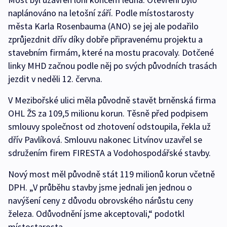
naplánováno na letošní září. Podle místostarosty
města Karla Rosenbauma (ANO) se jej ale podařilo
zprůjezdnit dřív díky dobře připravenému projektu a
stavebním firmám, které na mostu pracovaly. Dotčené
linky MHD začnou podle něj po svých původních trasách
jezdit v neděli 12. června.
V Mezibořské ulici měla původně stavět brněnská firma
OHL ŽS za 109,5 milionu korun. Těsně před podpisem
smlouvy společnost od zhotovení odstoupila, řekla už
dřív Pavlíková. Smlouvu nakonec Litvínov uzavřel se
sdružením firem FIRESTA a Vodohospodářské stavby.
Nový most měl původně stát 119 milionů korun včetně
DPH. „V průběhu stavby jsme jednali jen jednou o
navýšení ceny z důvodu obrovského nárůstu ceny
železa. Odůvodnění jsme akceptovali,“ podotkl
místostarosta.