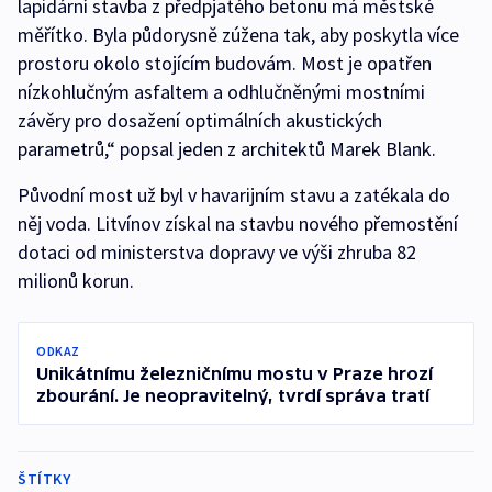
lapidární stavba z předpjatého betonu má městské
měřítko. Byla půdorysně zúžena tak, aby poskytla více
prostoru okolo stojícím budovám. Most je opatřen
nízkohlučným asfaltem a odhlučněnými mostními
závěry pro dosažení optimálních akustických
parametrů,“ popsal jeden z architektů Marek Blank.
Původní most už byl v havarijním stavu a zatékala do
něj voda. Litvínov získal na stavbu nového přemostění
dotaci od ministerstva dopravy ve výši zhruba 82
milionů korun.
ODKAZ
Unikátnímu železničnímu mostu v Praze hrozí
zbourání. Je neopravitelný, tvrdí správa tratí
ŠTÍTKY