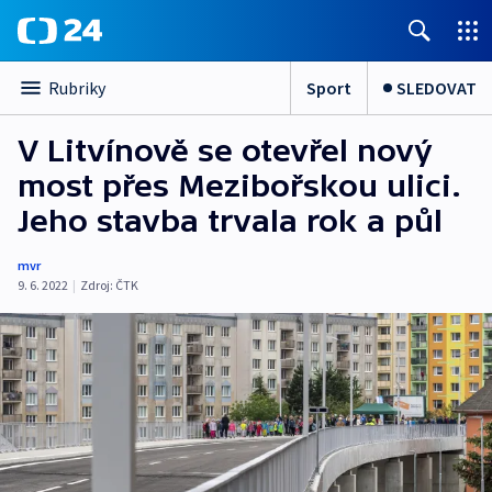
Sport
SLEDOVAT
Rubriky
V Litvínově se otevřel nový
most přes Mezibořskou ulici.
Jeho stavba trvala rok a půl
mvr
9. 6. 2022
|
Zdroj:
ČTK