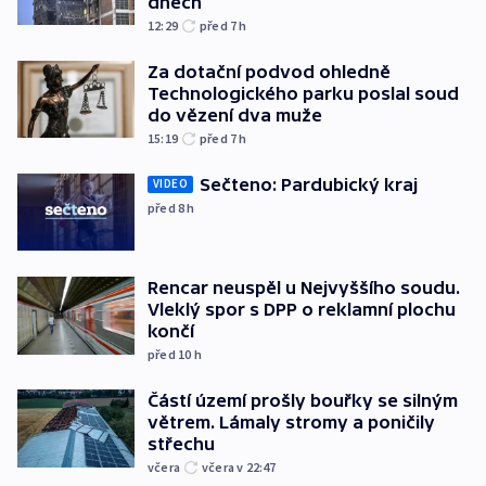
dnech
12:29
před 7
h
Za dotační podvod ohledně
Technologického parku poslal soud
do vězení dva muže
15:19
před 7
h
Sečteno: Pardubický kraj
VIDEO
před 8
h
Rencar neuspěl u Nejvyššího soudu.
Vleklý spor s DPP o reklamní plochu
končí
před 10
h
Částí území prošly bouřky se silným
větrem. Lámaly stromy a poničily
střechu
včera
včera v 22:47