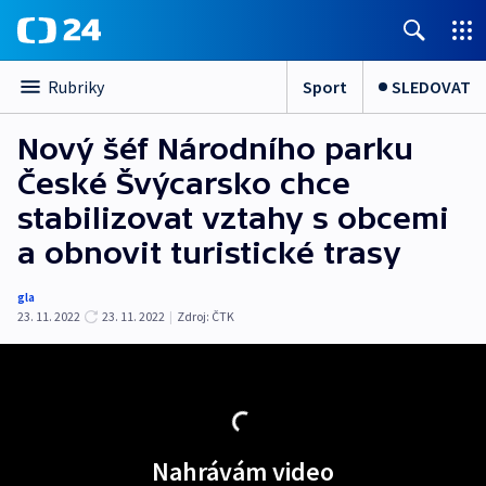
Sport
SLEDOVAT
Rubriky
Nový šéf Národního parku
České Švýcarsko chce
stabilizovat vztahy s obcemi
a obnovit turistické trasy
gla
23. 11. 2022
23. 11. 2022
|
Zdroj:
ČTK
Nahrávám video