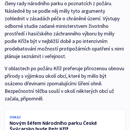
členy rady národního parku o poznatcích z požáru.
Následně by se podle něj měly tyto argumenty
zohlednit v zásadách péče o chráněné území. Výstupy
odborné studie zadané ministerstvem životního
prostředí i hasičského záchranného výboru by měly
podle Kříže být v nejbližší době a po intenzivním
prodebatování možností protipožárních opatření s nimi
plánuje seznámit i veřejnost.
V oblastech po požáru Kříž preferuje přirozenou obnovu
přírody s výjimkou okolí obcí, které by mělo být
osázeno dřevinami zpomalujícími šíření ohně.
Bezpečnostní těžba souší v okolí některých obcí už
začala, připomněl.
ODKAZ
Novým šéfem Národního parku České
Švýcarsko bude Petr Kříž