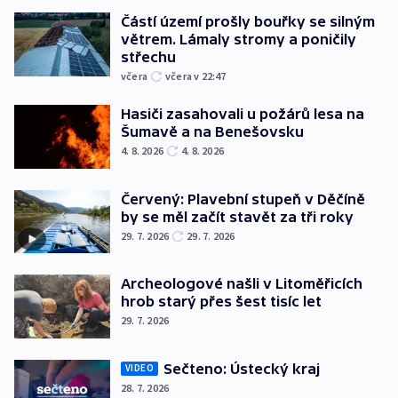
Částí území prošly bouřky se silným
větrem. Lámaly stromy a poničily
střechu
včera
včera v 22:47
Hasiči zasahovali u požárů lesa na
Šumavě a na Benešovsku
4. 8. 2026
4. 8. 2026
Červený: Plavební stupeň v Děčíně
by se měl začít stavět za tři roky
29. 7. 2026
29. 7. 2026
Archeologové našli v Litoměřicích
hrob starý přes šest tisíc let
29. 7. 2026
Sečteno: Ústecký kraj
VIDEO
28. 7. 2026