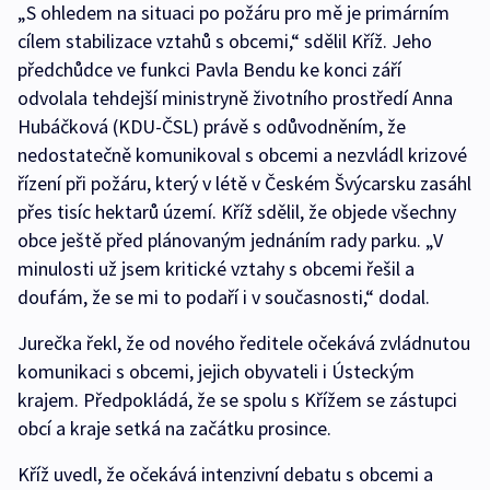
„S ohledem na situaci po požáru pro mě je primárním
cílem stabilizace vztahů s obcemi,“ sdělil Kříž. Jeho
předchůdce ve funkci Pavla Bendu ke konci září
odvolala tehdejší ministryně životního prostředí Anna
Hubáčková (KDU-ČSL) právě s odůvodněním, že
nedostatečně komunikoval s obcemi a nezvládl krizové
řízení při požáru, který v létě v Českém Švýcarsku zasáhl
přes tisíc hektarů území. Kříž sdělil, že objede všechny
obce ještě před plánovaným jednáním rady parku. „V
minulosti už jsem kritické vztahy s obcemi řešil a
doufám, že se mi to podaří i v současnosti,“ dodal.
Jurečka řekl, že od nového ředitele očekává zvládnutou
komunikaci s obcemi, jejich obyvateli i Ústeckým
krajem. Předpokládá, že se spolu s Křížem se zástupci
obcí a kraje setká na začátku prosince.
Kříž uvedl, že očekává intenzivní debatu s obcemi a