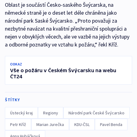
Oblast je součástí Česko-saského Švýcarska, na
německé straně je o deset let déle chráněna jako
národní park Saské Švýcarsko. „Proto považuji za
nezbytné navázat na kvalitní přeshraniční spolupráci a
nejen v obvyklých věcech, ale ve vazbě na jejich výstupy
a odborné poznatky ve vztahu k požáru,“ řekl Kříž.
ODKAZ
Vše o požáru v Českém Švýcarsku na webu
ČT24
ŠTÍTKY
Ústecký kraj
Regiony
Národní park České Švýcarsko
Petr Kříž
Marian Jurečka
KDU-ČSL
Pavel Benda
Anna Hubáčková