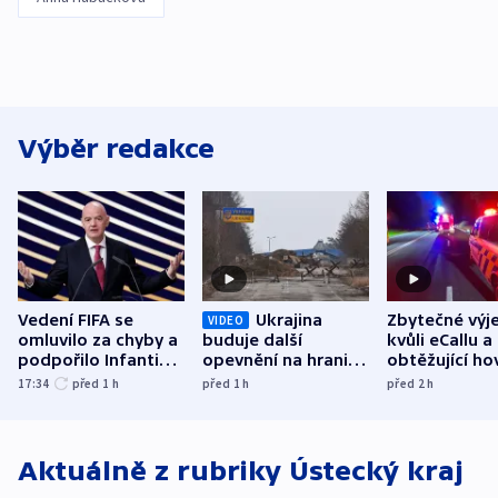
Výběr redakce
Vedení FIFA se
Ukrajina
Zbytečné výj
VIDEO
omluvilo za chyby a
buduje další
kvůli eCallu a
podpořilo Infantina.
opevnění na hranici
obtěžující ho
UEFA trvá na
s Běloruskem
zdržují záchr
17:34
před 1
h
před 1
h
před 2
h
bojkotu
Aktuálně z rubriky
Ústecký kraj