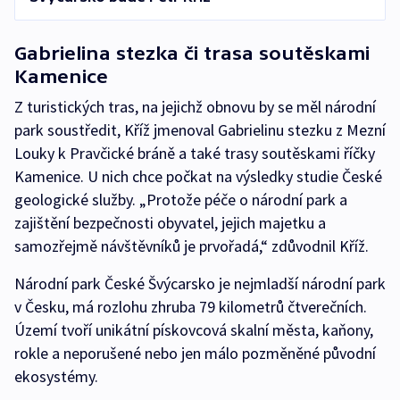
Gabrielina stezka či trasa soutěskami
Kamenice
Z turistických tras, na jejichž obnovu by se měl národní
park soustředit, Kříž jmenoval Gabrielinu stezku z Mezní
Louky k Pravčické bráně a také trasy soutěskami říčky
Kamenice. U nich chce počkat na výsledky studie České
geologické služby. „Protože péče o národní park a
zajištění bezpečnosti obyvatel, jejich majetku a
samozřejmě návštěvníků je prvořadá,“ zdůvodnil Kříž.
Národní park České Švýcarsko je nejmladší národní park
v Česku, má rozlohu zhruba 79 kilometrů čtverečních.
Území tvoří unikátní pískovcová skalní města, kaňony,
rokle a neporušené nebo jen málo pozměněné původní
ekosystémy.