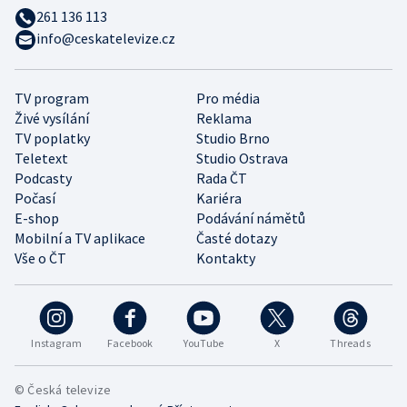
261 136 113
info@ceskatelevize.cz
TV program
Pro média
Živé vysílání
Reklama
TV poplatky
Studio Brno
Teletext
Studio Ostrava
Podcasty
Rada ČT
Počasí
Kariéra
E-shop
Podávání námětů
Mobilní a TV aplikace
Časté dotazy
Vše o ČT
Kontakty
Instagram
Facebook
YouTube
X
Threads
© Česká televize