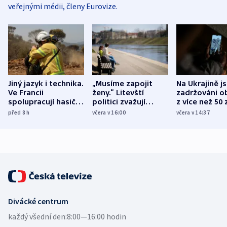
veřejnými médii, členy Eurovize.
Jiný jazyk i technika.
„Musíme zapojit
Na Ukrajině j
Ve Francii
ženy.“ Litevští
zadržováni o
spolupracují hasiči z
politici zvažují
z více než 50 
různých zemí
dohodu o
Bojovali na s
před 8
h
včera v 16:00
včera v 14:37
demografii
Ruska
Divácké centrum
každý všední den:
8:00—16:00 hodin