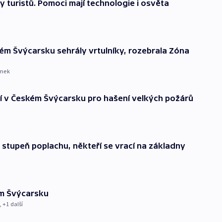
y turistů. Pomoci mají technologie i osvěta
ském Švýcarsku sehrály vrtulníky, rozebrala Zóna
imek
ží v Českém Švýcarsku pro hašení velkých požárů
i stupeň poplachu, někteří se vrací na základny
ém Švýcarsku
, +1 další