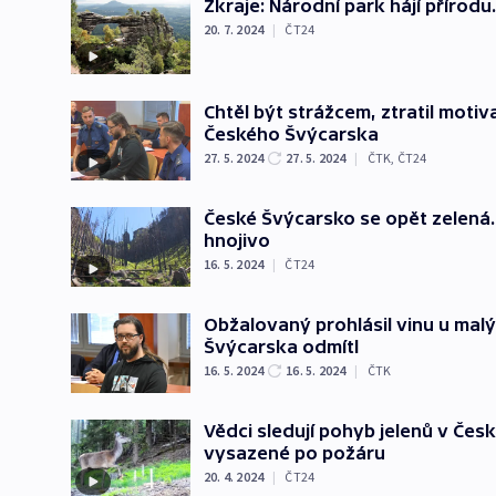
Zkraje: Národní park hájí přírod
20. 7. 2024
|
ČT24
Chtěl být strážcem, ztratil moti
Českého Švýcarska
27. 5. 2024
27. 5. 2024
|
ČTK
,
ČT24
České Švýcarsko se opět zelená
hnojivo
16. 5. 2024
|
ČT24
Obžalovaný prohlásil vinu u mal
Švýcarska odmítl
16. 5. 2024
16. 5. 2024
|
ČTK
Vědci sledují pohyb jelenů v Česk
vysazené po požáru
20. 4. 2024
|
ČT24