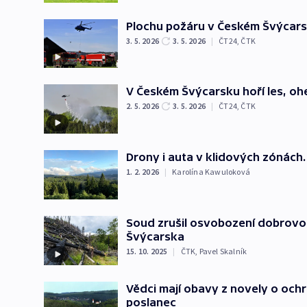
Plochu požáru v Českém Švýcars
3. 5. 2026
3. 5. 2026
|
ČT24
,
ČTK
V Českém Švýcarsku hoří les, ohe
2. 5. 2026
3. 5. 2026
|
ČT24
,
ČTK
Drony i auta v klidových zónách.
1. 2. 2026
|
Karolína Kawuloková
Soud zrušil osvobození dobrovo
Švýcarska
15. 10. 2025
|
ČTK
,
Pavel Skalník
Vědci mají obavy z novely o ochr
poslanec