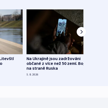
Litevští
Na Ukrajině jsou zadržováni
Španě
 o
občané z více než 50 zemí. Bojovali
dosta
na straně Ruska
4. 8. 20
5. 8. 2026