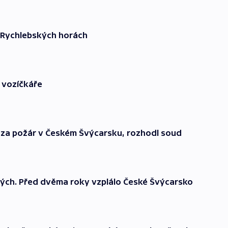
v Rychlebských horách
o vozíčkáře
 za požár v Českém Švýcarsku, rozhodl soud
ných. Před dvěma roky vzplálo České Švýcarsko