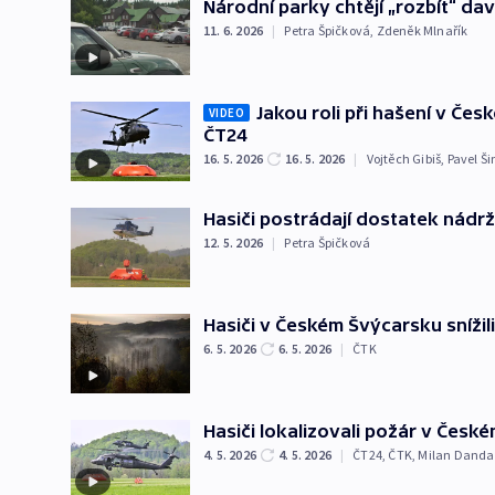
Národní parky chtějí „rozbít“ dav
11. 6. 2026
|
Petra Špičková
,
Zdeněk Mlnařík
Jakou roli při hašení v Če
VIDEO
ČT24
16. 5. 2026
16. 5. 2026
|
Vojtěch Gibiš
,
Pavel Š
Hasiči postrádají dostatek nádr
12. 5. 2026
|
Petra Špičková
Hasiči v Českém Švýcarsku snížil
6. 5. 2026
6. 5. 2026
|
ČTK
Hasiči lokalizovali požár v Česk
4. 5. 2026
4. 5. 2026
|
ČT24
,
ČTK
,
Milan Danda