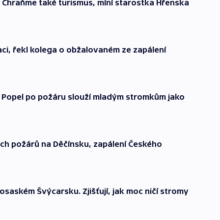
u. Chraňme také turismus, míní starostka Hřenska
vaci, řekl kolega o obžalovaném ze zapálení
. Popel po požáru slouží mladým stromkům jako
ých požárů na Děčínsku, zapálení Českého
osaském Švýcarsku. Zjišťují, jak moc ničí stromy