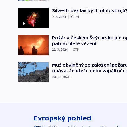
Silvestr bez laických ohňostrojů
7. 4. 2024
|
ČT24
Požár v Českém Švýcarsku jde op
patnáctileté vězení
11. 3. 2024
|
ČTK
Muž obviněný ze založení požár
obává, že uteče nebo zapálí něc
28. 11. 2023
|
Evropský pohled