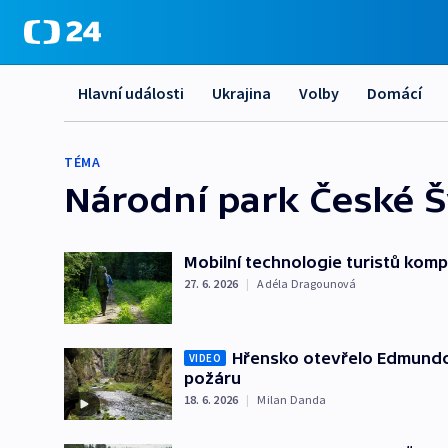
Hlavní události
Ukrajina
Volby
Domácí
TÉMA
Národní park České 
Mobilní technologie turistů komp
27. 6. 2026
|
Adéla Dragounová
Hřensko otevřelo Edmundo
VIDEO
požáru
18. 6. 2026
|
Milan Danda