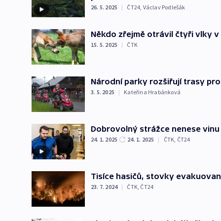
26. 5. 2025
|
ČT24
,
Václav Podlešák
Někdo zřejmě otrávil čtyři vlky 
15. 5. 2025
|
ČTK
Národní parky rozšiřují trasy pr
3. 5. 2025
|
Kateřina Hrabánková
Dobrovolný strážce nenese vinu
24. 1. 2025
24. 1. 2025
|
ČTK
,
ČT24
Tisíce hasičů, stovky evakuova
23. 7. 2024
|
ČTK
,
ČT24