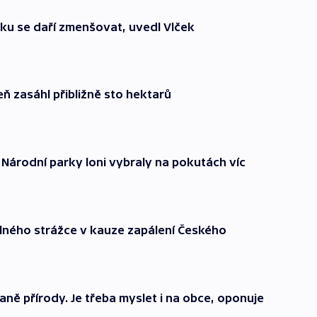
ku se daří zmenšovat, uvedl Vlček
ň zasáhl přibližně sto hektarů
 Národní parky loni vybraly na pokutách víc
lného strážce v kauze zapálení Českého
aně přírody. Je třeba myslet i na obce, oponuje