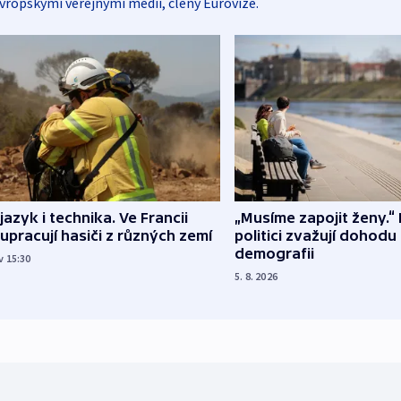
vropskými veřejnými médii, členy Eurovize.
 jazyk i technika. Ve Francii
„Musíme zapojit ženy.“ 
upracují hasiči z různých zemí
politici zvažují dohodu
demografii
v 15:30
5. 8. 2026