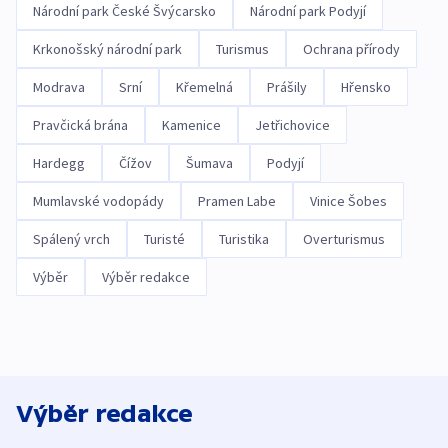
Národní park České Švýcarsko
Národní park Podyjí
Krkonošský národní park
Turismus
Ochrana přírody
Modrava
Srní
Křemelná
Prášily
Hřensko
Pravčická brána
Kamenice
Jetřichovice
Hardegg
Čížov
Šumava
Podyjí
Mumlavské vodopády
Pramen Labe
Vinice Šobes
Spálený vrch
Turisté
Turistika
Overturismus
Výběr
Výběr redakce
Výběr redakce