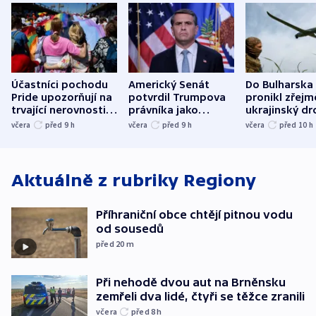
Účastníci pochodu
Americký Senát
Do Bulharska
Pride upozorňují na
potvrdil Trumpova
pronikl zřejm
trvající nerovnosti i
právníka jako
ukrajinský dr
společenskou
ministra
explodoval k
včera
před 9
h
včera
před 9
h
včera
před 10
h
atmosféru
spravedlnosti
od plynovod
Aktuálně z rubriky
Regiony
Příhraniční obce chtějí pitnou vodu
od sousedů
před 20
m
Při nehodě dvou aut na Brněnsku
zemřeli dva lidé, čtyři se těžce zranili
včera
před 8
h