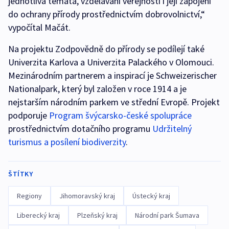
jednotlivá témata, vzdělávání veřejnosti i její zapojení
do ochrany přírody prostřednictvím dobrovolnictví,“
vypočítal Mačát.
Na projektu Zodpovědně do přírody se podílejí také
Univerzita Karlova a Univerzita Palackého v Olomouci.
Mezinárodním partnerem a inspirací je Schweizerischer
Nationalpark, který byl založen v roce 1914 a je
nejstarším národním parkem ve střední Evropě. Projekt
podporuje
Program švýcarsko-české spolupráce
prostřednictvím dotačního programu
Udržitelný
turismus a posílení biodiverzity
.
ŠTÍTKY
Regiony
Jihomoravský kraj
Ústecký kraj
Liberecký kraj
Plzeňský kraj
Národní park Šumava