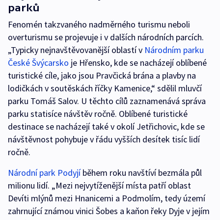
parků
Fenomén takzvaného nadměrného turismu neboli
overturismu se projevuje i v dalších národních parcích.
„Typicky nejnavštěvovanější oblastí v
Národním parku
České Švýcarsko
je Hřensko, kde se nacházejí oblíbené
turistické cíle, jako jsou Pravčická brána a plavby na
lodičkách v soutěskách říčky Kamenice,“ sdělil mluvčí
parku Tomáš Salov. U těchto cílů zaznamenává správa
parku statisíce návštěv ročně. Oblíbené turistické
destinace se nacházejí také v okolí Jetřichovic, kde se
návštěvnost pohybuje v řádu vyšších desítek tisíc lidí
ročně.
Národní park Podyjí
během roku navštíví bezmála půl
milionu lidí. „Mezi nejvytíženější místa patří oblast
Devíti mlýnů mezi Hnanicemi a Podmolím, tedy území
zahrnující známou vinici Šobes a kaňon řeky Dyje v jejím