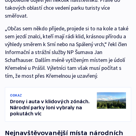
takových oblastí chce vedení parku turisty více
směřovat.
„Občas sem někdo přijede, projede si to na kole a také
sem jezdí znalci, kteří mají rádi klid, krásnou přírodu a
výhledy směrem k Srní nebo na Spálený vrch,“ řekl člen
Informační a strážní služby NP Šumava Jan
Schafhauser. Dalším méně vytíženým místem je údolí
Křemelné u Prášil. Výletníci tam však musí počítat s
tím, že most přes Křemelnou je uzavřený.
ODKAZ
Drony i auta v klidových zónách.
Národní parky loni vybraly na
pokutách víc
Nejnavštěvovanější místa národních