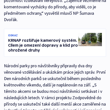
pozornost vzdělávání veřejnosti. „Zájemce vezmeme na
komentované vycházky do přírody, aby viděli, co je
předmětem ochrany,“ vysvětlil mluvčí NP Šumava
Dvořák.
ODKAZ
KRNAP rozšiřuje kamerový systém.
Cílem je omezení dopravy a klid pro
ohrožené druhy
Národní parky pro návštěvníky připravily dva dny
věnované vzdělávání a ukázkám práce jejich správ. První
Den národních parků se uskutečnil během posledního
květnového víkendu, další je naplánován na září. „S
těmito akcemi se budou moci návštěvníci setkávat i v
následujících letech. V rámci projektu Zodpovědně do
přírody se uskuteční také další menší akce zaměřené na