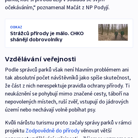
očekáváním,“ poznamenal Mačát z NP Podyjí.
ODKAZ
Strážců přírody je málo. CHKO
shánějí dobrovolníky
Vzdělávání veřejnosti
Podle správců parků však není hlavním problémem ani
tak absolutní počet návštěvníků jako spíše skutečnost,
že část z nich nerespektuje pravidla ochrany přírody. Ti
neukáznění se pohybují mimo značené cesty, táboří na
nepovolených místech, ruší zvěř, vstupují do jádrových
území nebo nechávají volně pobíhat psy.
Kvůli nárůstu turismu proto začaly správy parků v rámci
projektu
Zodpovědně do přírody
věnovat větší