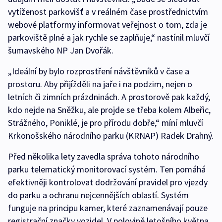
vytíženost parkovišť a v reálném čase prostřednictvím
webové platformy informovat veřejnost o tom, zda je
parkoviště plné a jak rychle se zaplňuje,“ nastínil mluvčí
šumavského NP Jan Dvořák.
„Ideální by bylo rozprostření návštěvníků v čase a
prostoru. Aby přijížděli na jaře i na podzim, nejen o
letních či zimních prázdninách. A prostorově pak každý,
kdo nejde na Sněžku, ale projde se třeba kolem Albeřic,
Strážného, Poniklé, je pro přírodu dobře,“ míní mluvčí
Krkonošského národního parku (KRNAP) Radek Drahný.
Před několika lety zavedla správa tohoto národního
parku telematický monitorovací systém. Ten pomáhá
efektivněji kontrolovat dodržování pravidel pro vjezdy
do parku a ochranu nejcennějších oblastí. Systém
funguje na principu kamer, které zaznamenávají pouze
registrační značky vozidel. V polovině letošního května