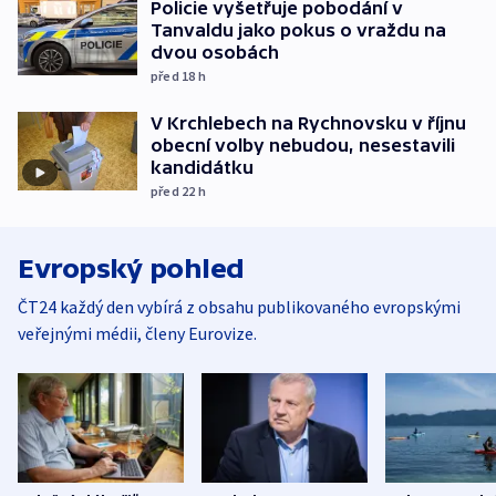
Policie vyšetřuje pobodání v
Tanvaldu jako pokus o vraždu na
dvou osobách
před 18
h
V Krchlebech na Rychnovsku v říjnu
obecní volby nebudou, nesestavili
kandidátku
před 22
h
Evropský pohled
ČT24 každý den vybírá z obsahu publikovaného evropskými
veřejnými médii, členy Eurovize.