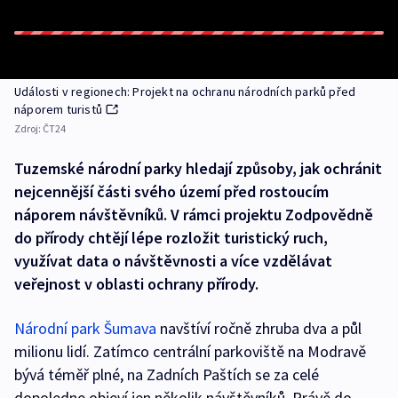
Události v regionech: Projekt na ochranu národních parků před
náporem turistů
Zdroj:
ČT24
Tuzemské národní parky hledají způsoby, jak ochránit
nejcennější části svého území před rostoucím
náporem návštěvníků. V rámci projektu Zodpovědně
do přírody chtějí lépe rozložit turistický ruch,
využívat data o návštěvnosti a více vzdělávat
veřejnost v oblasti ochrany přírody.
Národní park Šumava
navštíví ročně zhruba dva a půl
milionu lidí. Zatímco centrální parkoviště na Modravě
bývá téměř plné, na Zadních Paštích se za celé
dopoledne objeví jen několik návštěvníků. Právě do