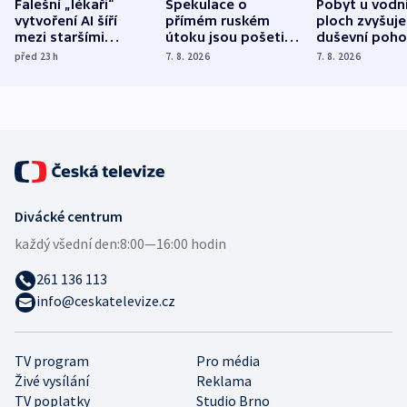
Falešní „lékaři“
Spekulace o
Pobyt u vodn
vytvoření AI šíří
přímém ruském
ploch zvyšuje
mezi staršími
útoku jsou pošetilé,
duševní poho
Poláky nebezpečné
míní estonský
ukázala
před 23
h
7. 8. 2026
7. 8. 2026
zdravotní rady
bezpečnostní
mezinárodní 
expert
Divácké centrum
každý všední den:
8:00—16:00 hodin
261 136 113
info@ceskatelevize.cz
TV program
Pro média
Živé vysílání
Reklama
TV poplatky
Studio Brno