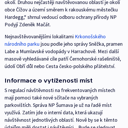
okolí. Druhou nejčastěji navštěvovanou oblastí je okolí
obce Čížov a území směrem k rakouskému městečku
Hardegg,“ shrnul vedoucí odboru ochrany přírody NP
Podyjí Zdeněk Mačát.
Nejnavštěvovanějšími lokalitami
Krkonošského
národního parku
jsou podle jeho správy Sněžka, pramen
Labe a Mumlavské vodopády v Harrachově. Mezi další
masově vyhledávané cíle patří Černohorské rašeliniště,
údolí Obří důl nebo Cesta česko-polského přátelství.
Informace o vytíženosti míst
S regulací návštěvnosti na frekventovaných místech
mají pomoci také nové sčítače na vybraných
parkovištích. Správa NP Šumava je už na řadě míst
využívá. Zatím jde o interní data, která ukazují
návštěvnost jednotlivých oblastí. Nově by se k těmto
údajům měli dostat i návštěvníci. „Bude se sledovat