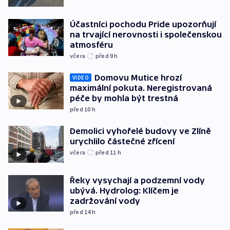
Účastníci pochodu Pride upozorňují
na trvající nerovnosti i společenskou
atmosféru
včera
před 9
h
Domovu Mutice hrozí
VIDEO
maximální pokuta. Neregistrovaná
péče by mohla být trestná
před 10
h
Demolici vyhořelé budovy ve Zlíně
urychlilo částečné zřícení
včera
před 11
h
Řeky vysychají a podzemní vody
ubývá. Hydrolog: Klíčem je
zadržování vody
před 14
h