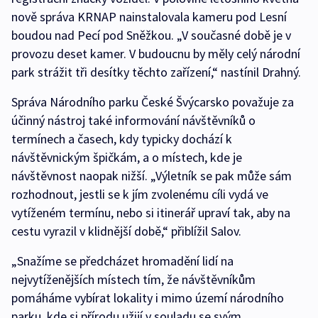
nově správa KRNAP nainstalovala kameru pod Lesní
boudou nad Pecí pod Sněžkou. „V současné době je v
provozu deset kamer. V budoucnu by měly celý národní
park strážit tři desítky těchto zařízení,“ nastínil Drahný.
Správa Národního parku České Švýcarsko považuje za
účinný nástroj také informování návštěvníků o
termínech a časech, kdy typicky dochází k
návštěvnickým špičkám, a o místech, kde je
návštěvnost naopak nižší. „Výletník se pak může sám
rozhodnout, jestli se k jím zvolenému cíli vydá ve
vytíženém termínu, nebo si itinerář upraví tak, aby na
cestu vyrazil v klidnější době,“ přiblížil Salov.
„Snažíme se předcházet hromadění lidí na
nejvytíženějších místech tím, že návštěvníkům
pomáháme vybírat lokality i mimo území národního
parku, kde si přírodu užijí v souladu se svým