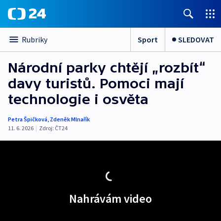
Sport
SLEDOVAT
Rubriky
Národní parky chtějí „rozbít“
davy turistů. Pomoci mají
technologie i osvěta
Petra Špičková
,
Zdeněk Mlnařík
11. 6. 2026
|
Zdroj:
ČT24
Nahrávám video