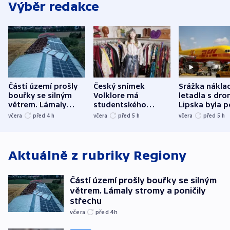
Výběr redakce
Částí území prošly
Český snímek
Srážka nákla
bouřky se silným
Volklore má
letadla s dr
větrem. Lámaly
studentského
Lipska byla p
stromy a poničily
Oscara, zabojuje o
německého mi
včera
před 4
h
včera
před 5
h
včera
před 5
h
střechu
cenu za krátký film
hybridní útok
Aktuálně z rubriky
Regiony
Částí území prošly bouřky se silným
větrem. Lámaly stromy a poničily
střechu
včera
před 4
h