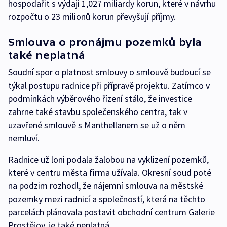
hospodařit s výdaji 1,027 miliardy korun, které v návrhu
rozpočtu o 23 milionů korun převyšují příjmy.
Smlouva o pronájmu pozemků byla
také neplatná
Soudní spor o platnost smlouvy o smlouvě budoucí se
týkal postupu radnice při přípravě projektu. Zatímco v
podmínkách výběrového řízení stálo, že investice
zahrne také stavbu společenského centra, tak v
uzavřené smlouvě s Manthellanem se už o něm
nemluví.
Radnice už loni podala žalobou na vyklizení pozemků,
které v centru města firma užívala. Okresní soud poté
na podzim rozhodl, že nájemní smlouva na městské
pozemky mezi radnicí a společností, která na těchto
parcelách plánovala postavit obchodní centrum Galerie
Prostějov, je také neplatná.