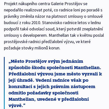
Projekt nákupního centra Galerie Prostějov se
nepodařilo realizovat poté, co radnice loni po poradě s
právníky změnila názor na platnost smlouvy o smlouvě
budoucí z roku 2010. Stanovisko radnice letos v lednu
podpořil také odvolací soud, který potvrdil zneplatnění
smlouvy s developerem. Manthellan tak v květnu poslal
prostějovské radnici předžalobní výzvu, ve které
požaduje stovky milionů korun.
Město Prostějov svým jednáním
způsobilo škodu společnosti Manthellan.
Předžalobní výzvou jsme město vyzvali k
její úhradě. Vedení radnice však po
konzultaci s jejích právním zástupcem
odmítlo požadavky společnosti
Manthellan, uvedené v předžalobní
výzvě.