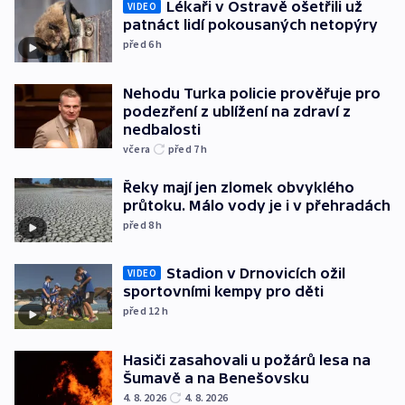
Lékaři v Ostravě ošetřili už
VIDEO
patnáct lidí pokousaných netopýry
před 6
h
Nehodu Turka policie prověřuje pro
podezření z ublížení na zdraví z
nedbalosti
včera
před 7
h
Řeky mají jen zlomek obvyklého
průtoku. Málo vody je i v přehradách
před 8
h
Stadion v Drnovicích ožil
VIDEO
sportovními kempy pro děti
před 12
h
Hasiči zasahovali u požárů lesa na
Šumavě a na Benešovsku
4. 8. 2026
4. 8. 2026