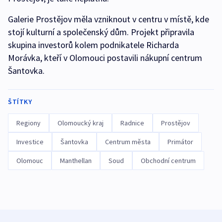
Galerie Prostějov měla vzniknout v centru v místě, kde
stojí kulturní a společenský dům. Projekt připravila
skupina investorů kolem podnikatele Richarda
Morávka, kteří v Olomouci postavili nákupní centrum
Šantovka.
ŠTÍTKY
Regiony
Olomoucký kraj
Radnice
Prostějov
Investice
Šantovka
Centrum města
Primátor
Olomouc
Manthellan
Soud
Obchodní centrum