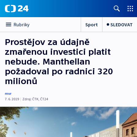
Sport
SLEDOVAT
Rubriky
Prostějov za údajně
zmařenou investici platit
nebude. Manthellan
požadoval po radnici 320
milionů
mvr
7. 6. 2019
|
Zdroj:
ČTK
,
ČT24