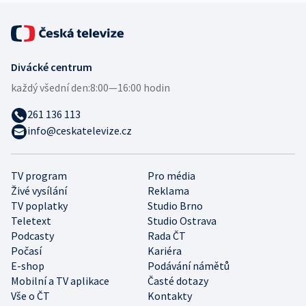
Divácké centrum
každý všední den:
8:00—16:00 hodin
261 136 113
info@ceskatelevize.cz
TV program
Pro média
Živé vysílání
Reklama
TV poplatky
Studio Brno
Teletext
Studio Ostrava
Podcasty
Rada ČT
Počasí
Kariéra
E-shop
Podávání námětů
Mobilní a TV aplikace
Časté dotazy
Vše o ČT
Kontakty