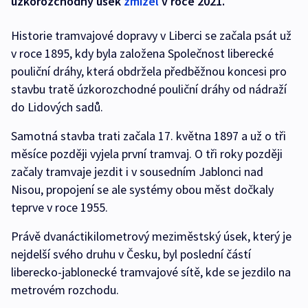
úzkorozchodný úsek
zmizel
v roce 2021.
Historie tramvajové dopravy v Liberci se začala psát už
v roce 1895, kdy byla založena Společnost liberecké
pouliční dráhy, která obdržela předběžnou koncesi pro
stavbu tratě úzkorozchodné pouliční dráhy od nádraží
do Lidových sadů.
Samotná stavba trati začala 17. května 1897 a už o tři
měsíce později vyjela první tramvaj. O tři roky později
začaly tramvaje jezdit i v sousedním Jablonci nad
Nisou, propojení se ale systémy obou měst dočkaly
teprve v roce 1955.
Právě dvanáctikilometrový meziměstský úsek, který je
nejdelší svého druhu v Česku, byl poslední částí
liberecko-jablonecké tramvajové sítě, kde se jezdilo na
metrovém rozchodu.