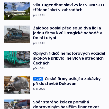
Vila Tugendhat slaví 25 let v UNESCO
třídenní akcí v zahradách
před 12
h
Žalobce poslal před soud dva lidi a
jednu firmu kvůli tragické nehodě v
Dolní Lutyni
před 14
h
Opilých řidičů nemotorových vozidel
skokově přibylo, nejvíc ve středních
Čechách
před 20
h
České firmy usilují o zakázky
VIDEO
při dostavbě Dukovan
6. 8. 2026
Sběr starého železa pomáhá
dobrovolným hasičům financovat