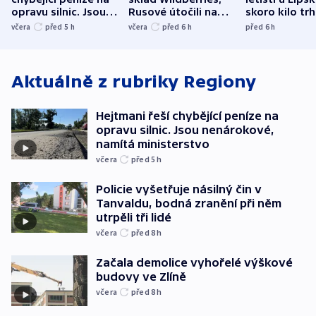
opravu silnic. Jsou
Rusové útočili na
skoro kilo trh
nenárokové, namítá
trh, hasiče či
indicie ukazuj
včera
před 5
h
včera
před 6
h
před 6
h
ministerstvo
stadion
Rusko
Aktuálně z rubriky
Regiony
Hejtmani řeší chybějící peníze na
opravu silnic. Jsou nenárokové,
namítá ministerstvo
včera
před 5
h
Policie vyšetřuje násilný čin v
Tanvaldu, bodná zranění při něm
utrpěli tři lidé
včera
před 8
h
Začala demolice vyhořelé výškové
budovy ve Zlíně
včera
před 8
h