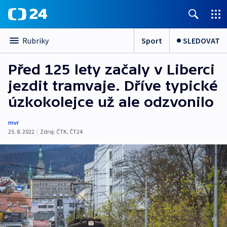
Sport
SLEDOVAT
Rubriky
Před 125 lety začaly v Liberci
jezdit tramvaje. Dříve typické
úzkokolejce už ale odzvonilo
mvr
25. 8. 2022
|
Zdroj:
ČTK
,
ČT24