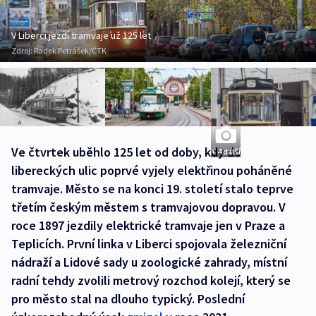
V Liberci jezdí tramvaje už 125 let
Zdroj:
Radek Petrášek/ČTK
Ve čtvrtek uběhlo 125 let od doby, kdy do
+ 4 další
libereckých ulic poprvé vyjely elektřinou poháněné
tramvaje. Město se na konci 19. století stalo teprve
třetím českým městem s tramvajovou dopravou. V
roce 1897 jezdily elektrické tramvaje jen v Praze a
Teplicích. První linka v Liberci spojovala železniční
nádraží a Lidové sady u zoologické zahrady, místní
radní tehdy zvolili metrový rozchod kolejí, který se
pro město stal na dlouho typický. Poslední