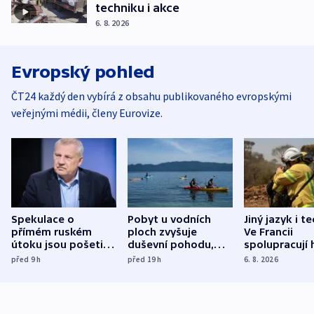
techniku i akce
6. 8. 2026
Evropský pohled
ČT24 každý den vybírá z obsahu publikovaného evropskými
veřejnými médii, členy Eurovize.
Spekulace o
Pobyt u vodních
Jiný jazyk i t
přímém ruském
ploch zvyšuje
Ve Francii
útoku jsou pošetilé,
duševní pohodu,
spolupracují h
míní estonský
ukázala
různých zemí
před 9
h
před 19
h
6. 8. 2026
bezpečnostní
mezinárodní studie
expert