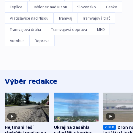
Teplice
Jablonec nad Nisou
Slovensko
Česko
Vratislavice nad Nisou
Tramvaj
Tramvajová trať
Tramvajová dráha
Tramvajová doprava
MHD
Autobus
Doprava
Výběr redakce
Hejtmani řeší
Ukrajina zasáhla
Dron n
VIDEO
chybějící peníze na
sklad Wildberries,
letišti u Lips