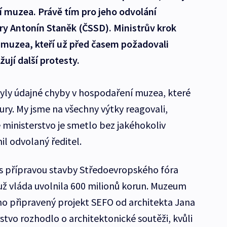
í muzea. Právě tím pro jeho odvolání
ry Antonín Staněk (ČSSD). Ministrův krok
muzea, kteří už před časem požadovali
ují další protesty.
ly údajné chyby v hospodaření muzea, které
ltury. My jsme na všechny výtky reagovali,
 ministerstvo je smetlo bez jakéhokoliv
il odvolaný ředitel.
 s přípravou stavby Středoevropského fóra
ž vláda uvolnila 600 milionů korun. Muzeum
 připravený projekt SEFO od architekta Jana
tvo rozhodlo o architektonické soutěži, kvůli