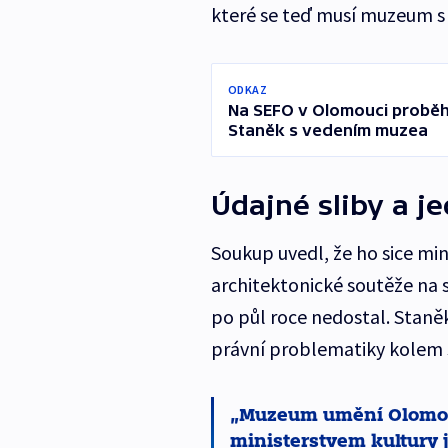
které se teď musí muzeum s
ODKAZ
Na SEFO v Olomouci proběhn
Staněk s vedením muzea
Údajné sliby a 
Soukup uvedl, že ho sice mini
architektonické soutěže na 
po půl roce nedostal. Staně
právní problematiky kolem s
Muzeum umění Olomouc
ministerstvem kultury j