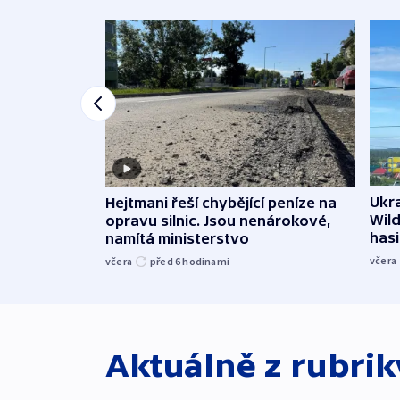
Ukra
Hejtmani řeší chybějící peníze na
Wild
opravu silnic. Jsou nenárokové,
hasi
namítá ministerstvo
včera
včera
před 6
hodinami
Aktuálně z rubri