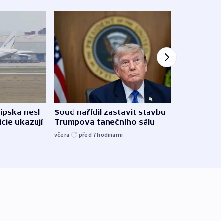
Lipska nesl
Soud nařídil zastavit stavbu
Žido
icie ukazují
Trumpova tanečního sálu
břehu
kriti
včera
před 7
hodinami
před 7