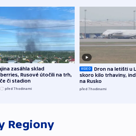
jina zasáhla sklad
Dron na letišti u 
VIDEO
berries, Rusové útočili na trh,
skoro kilo trhaviny, ind
če či stadion
na Rusko
před 7
hodinami
před 7
hodinami
ky
Regiony