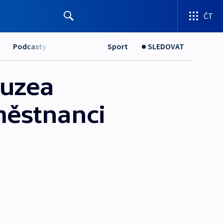
ČT
Podcasty
Sport
SLEDOVAT
muzea
městnanci