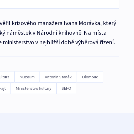
věřil krizového manažera Ivana Morávka, který
cký náměstek v Národní knihovně. Na místa
e ministerstvo v nejbližší době výběrová řízení.
ultura
Muzeum
Antonín Staněk
Olomouc
Fajt
Ministerstvo kultury
SEFO