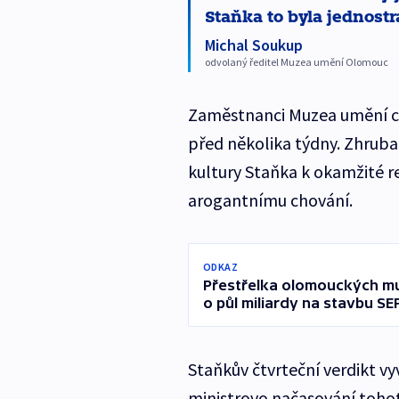
Staňka to byla jednos
Michal Soukup
odvolaný ředitel Muzea umění Olomouc
Zaměstnanci Muzea umění ch
před několika týdny. Zhruba
kultury Staňka k okamžité r
arogantnímu chování.
ODKAZ
Přestřelka olomouckých muz
o půl miliardy na stavbu SE
Staňkův čtvrteční verdikt vy
ministrovo načasování tohot