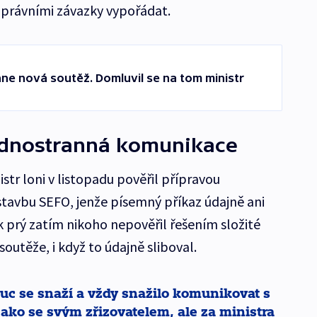
 právními závazky vypořádat.
e nová soutěž. Domluvil se na tom ministr
jednostranná komunikace
str loni v listopadu pověřil přípravou
stavbu SEFO, jenže písemný příkaz údajně ani
k prý zatím nikoho nepověřil řešením složité
outěže, i když to údajně sliboval.
 se snaží a vždy snažilo komunikovat s
ako se svým zřizovatelem, ale za ministra