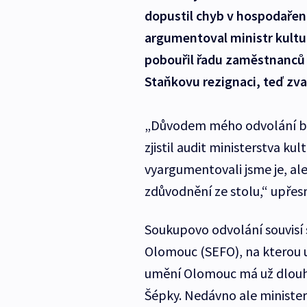
dopustil chyb v hospodařen
argumentoval ministr kultu
pobouřil řadu zaměstnanců 
Staňkovu rezignaci, teď zvaž
„Důvodem mého odvolání by
zjistil audit ministerstva ku
vyargumentovali jsme je, ale
zdůvodnění ze stolu,“ upřesn
Soukupovo odvolání souvisí
Olomouc (SEFO), na kterou u
umění Olomouc má už dlouho
Šépky. Nedávno ale ministers