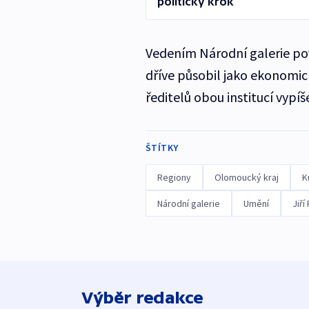
politický krok
Vedením Národní galerie po
dříve působil jako ekonomi
ředitelů obou institucí vypíš
ŠTÍTKY
Regiony
Olomoucký kraj
K
Národní galerie
Umění
Jiří 
Výběr redakce