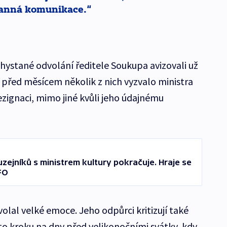
tranná komunikace.
ystané odvolání ředitele Soukupa avizovali už
 před měsícem několik z nich vyzvalo ministra
ezignaci, mimo jiné kvůli jeho údajnému
ejníků s ministrem kultury pokračuje. Hraje se
FO
volal velké emoce. Jeho odpůrci kritizují také
o kroku na dny před velikonočními svátky, kdy