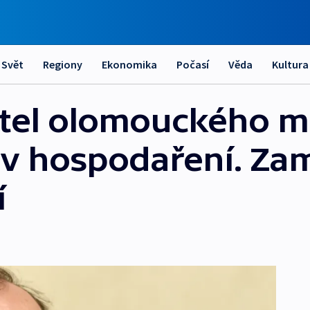
Svět
Regiony
Ekonomika
Počasí
Věda
Kultura
itel olomouckého 
v hospodaření. Za
í