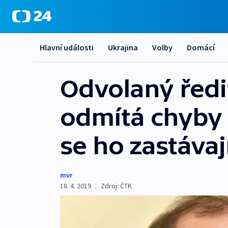
Hlavní události
Ukrajina
Volby
Domácí
Odvolaný řed
odmítá chyby 
se ho zastávaj
mvr
18. 4. 2019
|
Zdroj:
ČTK