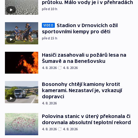
průtoku. Málo vody je i v přehradách
před 10
h
Stadion v Drnovicích ožil
VIDEO
sportovními kempy pro děti
před 15
h
Hasiči zasahovali u požárů lesa na
Šumavě a na Benešovsku
4. 8. 2026
4. 8. 2026
Bosonohy chtějí kamiony krotit
kamerami. Nezastaví je, vzkazují
dopravci
4. 8. 2026
Polovina stanic v úterý překonala či
dorovnala absolutní teplotní rekord
4. 8. 2026
4. 8. 2026