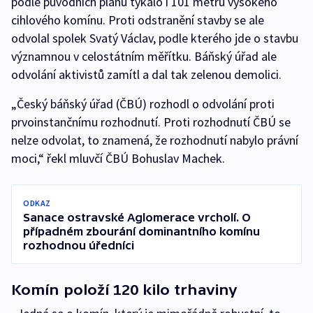
podle původních plánů týkalo i 101 metrů vysokého
cihlového komínu. Proti odstranění stavby se ale
odvolal spolek Svatý Václav, podle kterého jde o stavbu
významnou v celostátním měřítku. Báňský úřad ale
odvolání aktivistů zamítl a dal tak zelenou demolici.
„Český báňský úřad (ČBÚ) rozhodl o odvolání proti
prvoinstančnímu rozhodnutí. Proti rozhodnutí ČBÚ se
nelze odvolat, to znamená, že rozhodnutí nabylo právní
moci,“ řekl mluvčí ČBÚ Bohuslav Machek.
ODKAZ
Sanace ostravské Aglomerace vrcholí. O
případném zbourání dominantního komínu
rozhodnou úředníci
Komín položí 120 kilo trhaviny