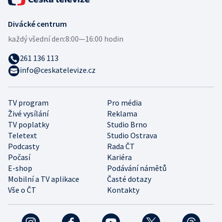
Divácké centrum
každý všední den:
8:00—16:00 hodin
261 136 113
info@ceskatelevize.cz
TV program
Pro média
Živé vysílání
Reklama
TV poplatky
Studio Brno
Teletext
Studio Ostrava
Podcasty
Rada ČT
Počasí
Kariéra
E-shop
Podávání námětů
Mobilní a TV aplikace
Časté dotazy
Vše o ČT
Kontakty