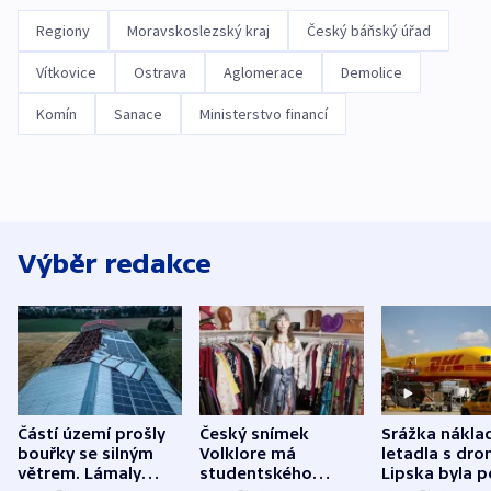
Regiony
Moravskoslezský kraj
Český báňský úřad
Vítkovice
Ostrava
Aglomerace
Demolice
Komín
Sanace
Ministerstvo financí
Výběr redakce
Částí území prošly
Český snímek
Srážka nákla
bouřky se silným
Volklore má
letadla s dr
větrem. Lámaly
studentského
Lipska byla p