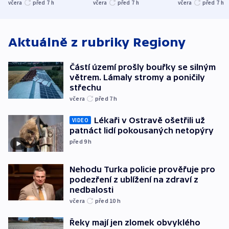
stromy a poničily
Oscara, zabojuje o
německého mi
včera
před 7
h
včera
před 7
h
včera
před 7
h
střechu
cenu za krátký film
hybridní útok
Aktuálně z rubriky
Regiony
Částí území prošly bouřky se silným
větrem. Lámaly stromy a poničily
střechu
včera
před 7
h
Lékaři v Ostravě ošetřili už
VIDEO
patnáct lidí pokousaných netopýry
před 9
h
Nehodu Turka policie prověřuje pro
podezření z ublížení na zdraví z
nedbalosti
včera
před 10
h
Řeky mají jen zlomek obvyklého