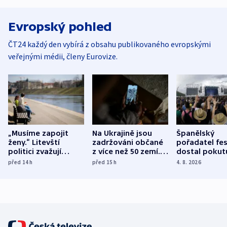
Evropský pohled
ČT24 každý den vybírá z obsahu publikovaného evropskými
veřejnými médii, členy Eurovize.
„Musíme zapojit
Na Ukrajině jsou
Španělský
ženy.“ Litevští
zadržováni občané
pořadatel fes
politici zvažují
z více než 50 zemí.
dostal pokut
dohodu o
Bojovali na straně
nekalé prakti
před 14
h
před 15
h
4. 8. 2026
demografii
Ruska