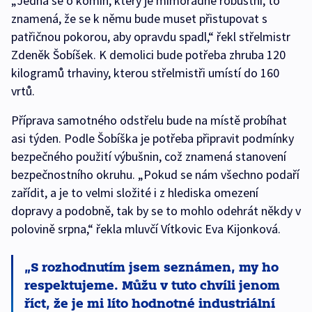
„Jedná se o komín, který je mimořádně robustní, to
znamená, že se k němu bude muset přistupovat s
patřičnou pokorou, aby opravdu spadl,“ řekl střelmistr
Zdeněk Šobíšek. K demolici bude potřeba zhruba 120
kilogramů trhaviny, kterou střelmistři umístí do 160
vrtů.
Příprava samotného odstřelu bude na místě probíhat
asi týden. Podle Šobíška je potřeba připravit podmínky
bezpečného použití výbušnin, což znamená stanovení
bezpečnostního okruhu. „Pokud se nám všechno podaří
zařídit, a je to velmi složité i z hlediska omezení
dopravy a podobně, tak by se to mohlo odehrát někdy v
polovině srpna,“ řekla mluvčí Vítkovic Eva Kijonková.
S rozhodnutím jsem seznámen, my ho
respektujeme. Můžu v tuto chvíli jenom
říct, že je mi líto hodnotné industriální