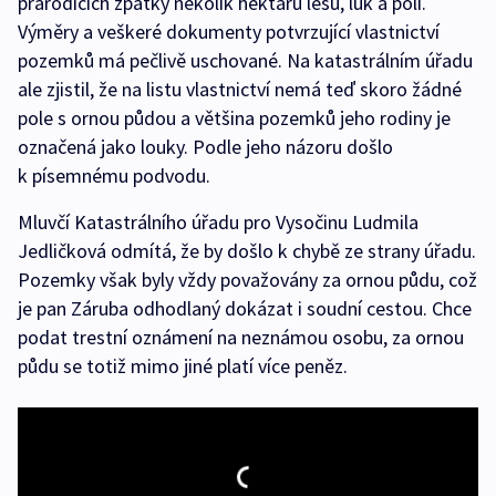
prarodičích zpátky několik hektarů lesů, luk a polí.
Výměry a veškeré dokumenty potvrzující vlastnictví
pozemků má pečlivě uschované. Na katastrálním úřadu
ale zjistil, že na listu vlastnictví nemá teď skoro žádné
pole s ornou půdou a většina pozemků jeho rodiny je
označená jako louky. Podle jeho názoru došlo
k písemnému podvodu.
Mluvčí Katastrálního úřadu pro Vysočinu Ludmila
Jedličková odmítá, že by došlo k chybě ze strany úřadu.
Pozemky však byly vždy považovány za ornou půdu, což
je pan Záruba odhodlaný dokázat i soudní cestou. Chce
podat trestní oznámení na neznámou osobu, za ornou
půdu se totiž mimo jiné platí více peněz.