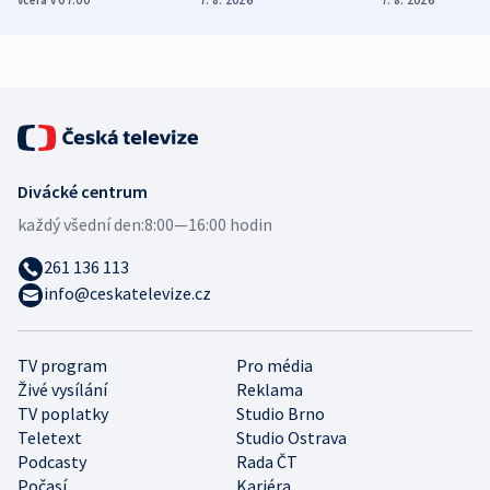
zdravotní rady
bezpečnostní
mezinárodní 
expert
Divácké centrum
každý všední den:
8:00—16:00 hodin
261 136 113
info@ceskatelevize.cz
TV program
Pro média
Živé vysílání
Reklama
TV poplatky
Studio Brno
Teletext
Studio Ostrava
Podcasty
Rada ČT
Počasí
Kariéra