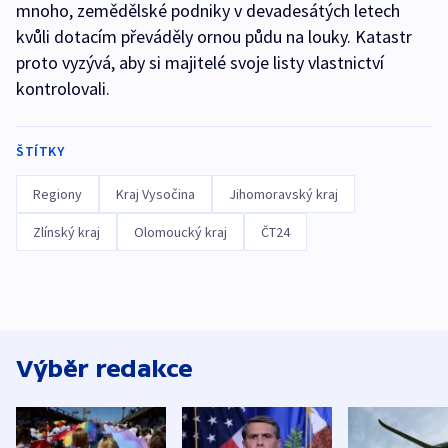
mnoho, zemědělské podniky v devadesátých letech
kvůli dotacím převáděly ornou půdu na louky. Katastr
proto vyzývá, aby si majitelé svoje listy vlastnictví
kontrolovali.
ŠTÍTKY
Regiony
Kraj Vysočina
Jihomoravský kraj
Zlínský kraj
Olomoucký kraj
ČT24
Výběr redakce