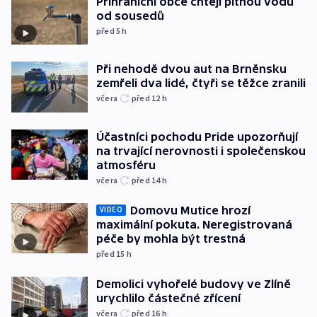
Příhraniční obce chtějí pitnou vodu
od sousedů
před 5
h
Při nehodě dvou aut na Brněnsku
zemřeli dva lidé, čtyři se těžce zranili
včera
před 12
h
Účastníci pochodu Pride upozorňují
na trvající nerovnosti i společenskou
atmosféru
včera
před 14
h
Domovu Mutice hrozí
VIDEO
maximální pokuta. Neregistrovaná
péče by mohla být trestná
před 15
h
Demolici vyhořelé budovy ve Zlíně
urychlilo částečné zřícení
včera
před 16
h