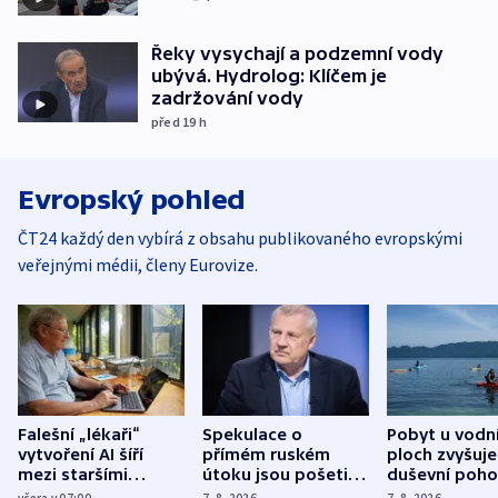
Řeky vysychají a podzemní vody
ubývá. Hydrolog: Klíčem je
zadržování vody
před 19
h
Evropský pohled
ČT24 každý den vybírá z obsahu publikovaného evropskými
veřejnými médii, členy Eurovize.
Falešní „lékaři“
Spekulace o
Pobyt u vodn
vytvoření AI šíří
přímém ruském
ploch zvyšuje
mezi staršími
útoku jsou pošetilé,
duševní poho
Poláky nebezpečné
míní estonský
ukázala
včera v 07:00
7. 8. 2026
7. 8. 2026