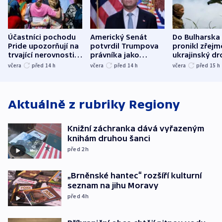
Účastníci pochodu
Americký Senát
Do Bulharska
Pride upozorňují na
potvrdil Trumpova
pronikl zřejm
trvající nerovnosti i
právníka jako
ukrajinský dr
společenskou
ministra
explodoval k
včera
před 14
h
včera
před 14
h
včera
před 15
h
atmosféru
spravedlnosti
od plynovod
Aktuálně z rubriky
Regiony
Knižní záchranka dává vyřazeným
knihám druhou šanci
před 2
h
„Brněnské hantec“ rozšíří kulturní
seznam na jihu Moravy
před 4
h