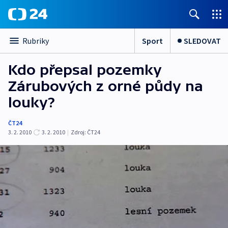
Sport
SLEDOVAT
Rubriky
Kdo přepsal pozemky
Zárubových z orné půdy na
louky?
ČT24
3. 2. 2010
3. 2. 2010
|
Zdroj:
ČT24