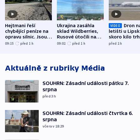
Hejtmani řeší
Ukrajina zasáhla
Dron n
VIDEO
chybějící peníze na
sklad Wildberries,
letišti u Lips
opravu silnic. Jsou
Rusové útočili na
skoro kilo trh
nenárokové, namítá
trh, hasiče či
indicie ukazuj
09:15
před 1
h
09:02
před 1
h
před 2
h
ministerstvo
stadion
Rusko
Aktuálně z rubriky
Média
SOUHRN: Zásadní události pátku 7.
srpna
před 3
h
SOUHRN: Zásadní události čtvrtka 6.
srpna
včera v 18:29