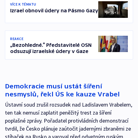
VÍCE K TÉMATU
Izrael obnovil údery na Pásmo Gazy
REAKCE
„Bezohledné.“ Představitelé OSN
odsuzují izraelské údery v Gaze
Demokracie musí ustát šíření
nesmyslů, řekl ÚS ke kauze Vrabel
Ústavní soud zrušil rozsudek nad Ladislavem Vrabelem,
ten tak nemusí zaplatit peněžitý trest za šíření
poplašné zprávy. Pořadatel protivládních demonstrací
tvrdil, že Česko plánuje zaútočit jadernými zbraněmi ze
stíhaček na Rusko a varoval před odvetným ruským