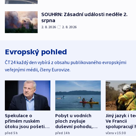
SOUHRN: Zásadní události neděle 2.
srpna
2. 8. 2026
2. 8. 2026
Evropský pohled
ČT24 každý den vybírá z obsahu publikovaného evropskými
veřejnými médii, členy Eurovize.
Spekulace o
Pobyt u vodních
Jiný jazyk i t
přímém ruském
ploch zvyšuje
Ve Francii
útoku jsou pošetilé,
duševní pohodu,
spolupracují h
míní estonský
ukázala
různých zemí
před 5
h
před 14
h
včera v 15:30