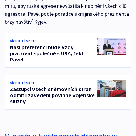
míru, aby ruská agrese nevyústila k naplnění všech cílů
agresora. Pavel podle poradce ukrajinského prezidenta
brzy navštíví Kyjev.
VÍCE K TÉMATU
Naší preferencí bude vždy
pracovat společně s USA, řekl
Pavel
VÍCE K TÉMATU
Zástupci všech sněmovních stran
odmítli zavedení povinné vojenské
služby
V jezeře v Hustopečích dramaticky