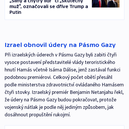
„Silný a chytrý lídr“ či „skutečný
muž“, označovali se dříve Trump a
Putin
Izrael obnovil údery na Pásmo Gazy
Při izraelských úderech v Pásmu Gazy byli zabiti čtyři
vysoce postavení představitelé vlády teroristického
hnutí Hamás včetně Isáma Dálise, jenž zastával funkci
podobnou premiérovi. Celkový počet obětí přesáhl
podle ministerstva zdravotnictví ovládaného Hamásem
čtyři stovky. Izraelský premiér Benjamin Netanjahu řekl,
že údery na Pásmo Gazy budou pokračovat, protože
vojenský nátlak je podle něj jediným způsobem, jak
dosáhnout propuštění rukojmí.