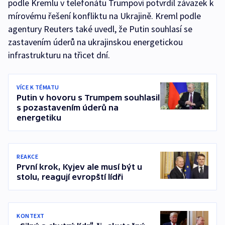
podle Kremlu v telefonátu Trumpovi potvrdil závazek k
mírovému řešení konfliktu na Ukrajině. Kreml podle
agentury Reuters také uvedl, že Putin souhlasí se
zastavením úderů na ukrajinskou energetickou
infrastrukturu na třicet dní.
VÍCE K TÉMATU
Putin v hovoru s Trumpem souhlasil
s pozastavením úderů na
energetiku
REAKCE
První krok, Kyjev ale musí být u
stolu, reagují evropští lídři
KONTEXT