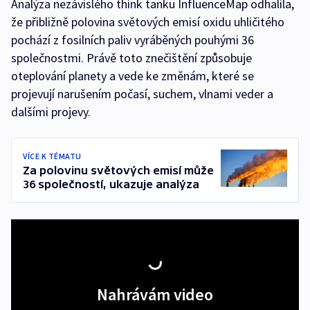
Analýza nezávislého think tanku InfluenceMap odhalila,
že přibližně polovina světových emisí oxidu uhličitého
pochází z fosilních paliv vyráběných pouhými 36
společnostmi. Právě toto znečištění způsobuje
oteplování planety a vede ke změnám, které se
projevují narušením počasí, suchem, vlnami veder a
dalšími projevy.
VÍCE K TÉMATU
Za polovinu světových emisí může
36 společností, ukazuje analýza
Nahrávám video