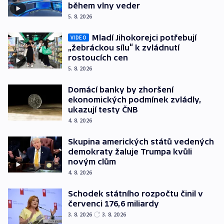
během vlny veder
5. 8. 2026
Mladí Jihokorejci potřebují
VIDEO
„žebráckou sílu“ k zvládnutí
rostoucích cen
5. 8. 2026
Domácí banky by zhoršení
ekonomických podmínek zvládly,
ukazují testy ČNB
4. 8. 2026
Skupina amerických států vedených
demokraty žaluje Trumpa kvůli
novým clům
4. 8. 2026
Schodek státního rozpočtu činil v
červenci 176,6 miliardy
3. 8. 2026
3. 8. 2026