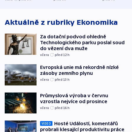
bojkotu
Aktuálně z rubriky
Ekonomika
Za dotační podvod ohledně
Technologického parku poslal soud
do vězení dva muže
včera
před 12
h
Evropská unie má rekordně nízké
zásoby zemního plynu
včera
před 13
h
Průmyslová výroba v červnu
vzrostla nejvíce od prosince
včera
před 16
h
Hosté Událostí, komentářů
VIDEO
probrali klesající produktivitu práce