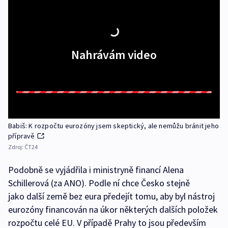
Nahrávám video
Babiš: K rozpočtu eurozóny jsem skeptický, ale nemůžu bránit jeho
přípravě
Zdroj:
ČT24
Podobně se vyjádřila i ministryně financí Alena
Schillerová (za ANO). Podle ní chce Česko stejně
jako další země bez eura předejít tomu, aby byl nástroj
eurozóny financován na úkor některých dalších položek
rozpočtu celé EU. V případě Prahy to jsou především