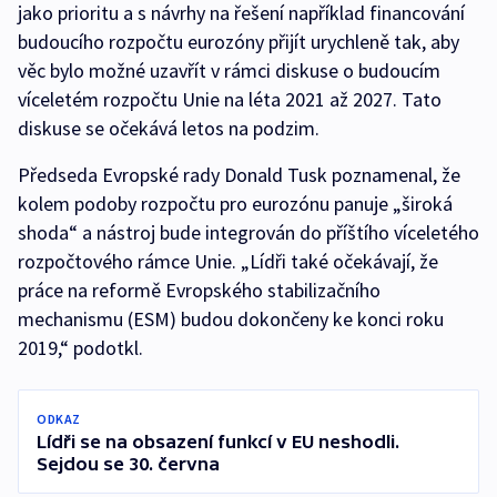
jako prioritu a s návrhy na řešení například financování
budoucího rozpočtu eurozóny přijít urychleně tak, aby
věc bylo možné uzavřít v rámci diskuse o budoucím
víceletém rozpočtu Unie na léta 2021 až 2027. Tato
diskuse se očekává letos na podzim.
Předseda Evropské rady Donald Tusk poznamenal, že
kolem podoby rozpočtu pro eurozónu panuje „široká
shoda“ a nástroj bude integrován do příštího víceletého
rozpočtového rámce Unie. „Lídři také očekávají, že
práce na reformě Evropského stabilizačního
mechanismu (ESM) budou dokončeny ke konci roku
2019,“ podotkl.
ODKAZ
Lídři se na obsazení funkcí v EU neshodli.
Sejdou se 30. června