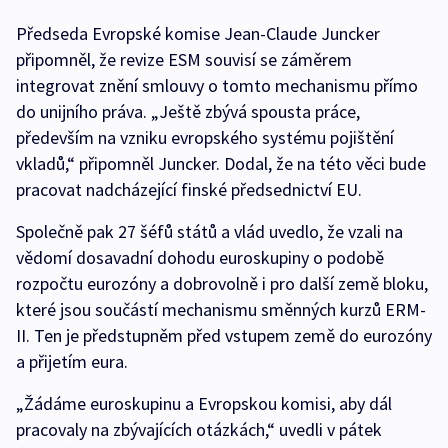
Předseda Evropské komise Jean-Claude Juncker
připomněl, že revize ESM souvisí se záměrem
integrovat znění smlouvy o tomto mechanismu přímo
do unijního práva. „Ještě zbývá spousta práce,
především na vzniku evropského systému pojištění
vkladů,“ připomněl Juncker. Dodal, že na této věci bude
pracovat nadcházející finské předsednictví EU.
Společně pak 27 šéfů států a vlád uvedlo, že vzali na
vědomí dosavadní dohodu euroskupiny o podobě
rozpočtu eurozóny a dobrovolně i pro další země bloku,
které jsou součástí mechanismu směnných kurzů ERM-
II. Ten je předstupněm před vstupem země do eurozóny
a přijetím eura.
„Žádáme euroskupinu a Evropskou komisi, aby dál
pracovaly na zbývajících otázkách,“ uvedli v pátek