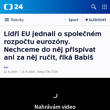
Sport
SLEDOVAT
Rubriky
Lídři EU jednali o společném
rozpočtu eurozóny.
Nechceme do něj přispívat
ani za něj ručit, říká Babiš
kac
21. 6. 2019
21. 6. 2019
|
Zdroj:
ČTK
,
ČT24
Nahrávám video