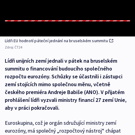
Lídři EU hodnotí páteční jednání na bruselském summitu
Zdroj:
ČT24
Lídři unijních zemí jednali v pátek na bruselském
summitu o financování budoucího společného
rozpočtu eurozóny. Schůzky se účastnili i zástupci
zemí stojících mimo společnou měnu, včetně
českého premiéra Andreje Babiše (ANO). V přijatém
prohlášení lídři vyzvali ministry financí 27 zemí Unie,
aby v práci pokračovali.
Euroskupina, což je orgán sdružující ministry zemí
eurozóny, má společný „rozpočtový nástroj“ chápat