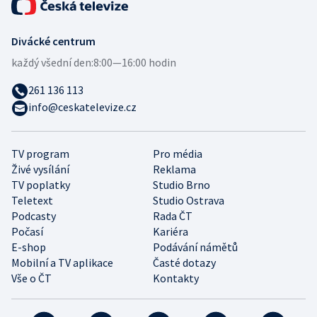
Divácké centrum
každý všední den:
8:00—16:00 hodin
261 136 113
info@ceskatelevize.cz
TV program
Pro média
Živé vysílání
Reklama
TV poplatky
Studio Brno
Teletext
Studio Ostrava
Podcasty
Rada ČT
Počasí
Kariéra
E-shop
Podávání námětů
Mobilní a TV aplikace
Časté dotazy
Vše o ČT
Kontakty