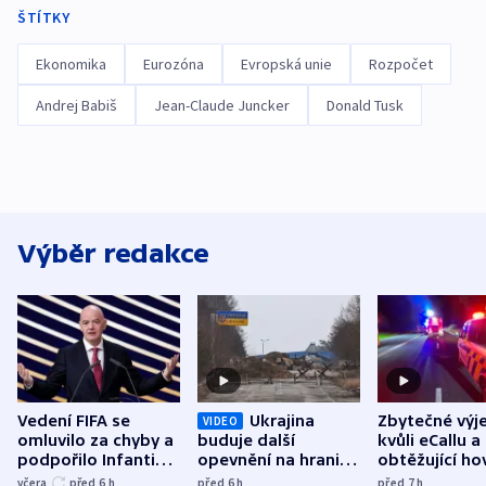
ŠTÍTKY
Ekonomika
Eurozóna
Evropská unie
Rozpočet
Andrej Babiš
Jean-Claude Juncker
Donald Tusk
Výběr redakce
Vedení FIFA se
Ukrajina
Zbytečné výj
VIDEO
omluvilo za chyby a
buduje další
kvůli eCallu a
podpořilo Infantina.
opevnění na hranici
obtěžující ho
UEFA trvá na
s Běloruskem
zdržují záchr
včera
před 6
h
před 6
h
před 7
h