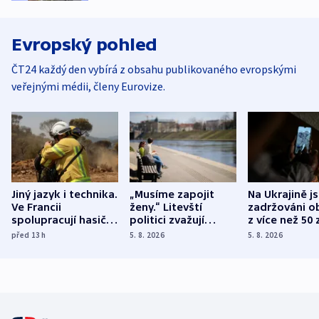
Evropský pohled
ČT24 každý den vybírá z obsahu publikovaného evropskými
veřejnými médii, členy Eurovize.
Jiný jazyk i technika.
„Musíme zapojit
Na Ukrajině j
Ve Francii
ženy.“ Litevští
zadržováni o
spolupracují hasiči z
politici zvažují
z více než 50 
různých zemí
dohodu o
Bojovali na s
před 13
h
5. 8. 2026
5. 8. 2026
demografii
Ruska