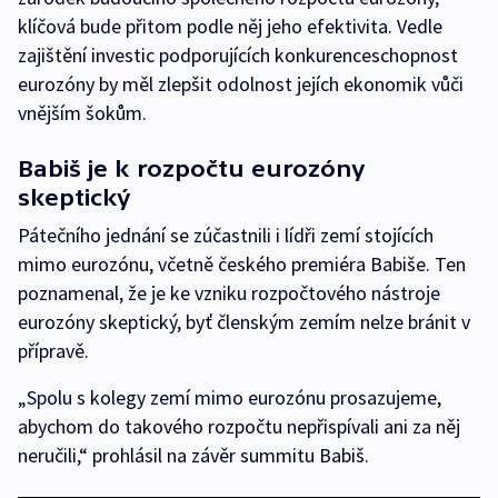
klíčová bude přitom podle něj jeho efektivita. Vedle
zajištění investic podporujících konkurenceschopnost
eurozóny by měl zlepšit odolnost jejích ekonomik vůči
vnějším šokům.
Babiš je k rozpočtu eurozóny
skeptický
Pátečního jednání se zúčastnili i lídři zemí stojících
mimo eurozónu, včetně českého premiéra Babiše. Ten
poznamenal, že je ke vzniku rozpočtového nástroje
eurozóny skeptický, byť členským zemím nelze bránit v
přípravě.
„Spolu s kolegy zemí mimo eurozónu prosazujeme,
abychom do takového rozpočtu nepřispívali ani za něj
neručili,“ prohlásil na závěr summitu Babiš.