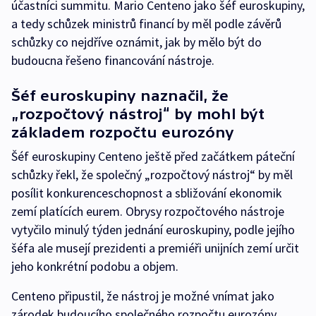
účastníci summitu. Mario Centeno jako šéf euroskupiny,
a tedy schůzek ministrů financí by měl podle závěrů
schůzky co nejdříve oznámit, jak by mělo být do
budoucna řešeno financování nástroje.
Šéf euroskupiny naznačil, že
„rozpočtový nástroj“ by mohl být
základem rozpočtu eurozóny
Šéf euroskupiny Centeno ještě před začátkem páteční
schůzky řekl, že společný „rozpočtový nástroj“ by měl
posílit konkurenceschopnost a sbližování ekonomik
zemí platících eurem. Obrysy rozpočtového nástroje
vytyčilo minulý týden jednání euroskupiny, podle jejího
šéfa ale musejí prezidenti a premiéři unijních zemí určit
jeho konkrétní podobu a objem.
Centeno připustil, že nástroj je možné vnímat jako
zárodek budoucího společného rozpočtu eurozóny,