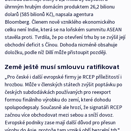
úhrnným hrubým domácím produktem 26,2 bilionu
dolarů (585 bilionů Kč), napsala agentura
Bloomberg. Členem nově vzniklého ekonomického
celku není Indie, která se na loňském summitu ASEAN
stavěla proti. Tvrdila, že po otevření trhu by se zvýšil její
obchodní deficit s Čínou. Dohoda nicméně obsahuje
doložku, podle níž Dillí může přistoupit později.
Země ještě musí smlouvu ratifikovat
„Pro české i další evropské firmy je RCEP příležitostí i
hrozbou. Může v členských státech zvýšit poptávku po
českých subdodávkách používaných pro reexport
formou finálního výrobku do zemí, které dohodu
spolupodepsaly. Současně ale hrozí, že signatáři RCEP
začnou více obchodovat mezi sebou a sníží dovoz.
Evropské podniky zase mají další důvod pro přesun
výroby do Asie, protože tam vzniká obří bezcelní trh,“