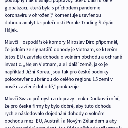
postupný tlak klesající poptávky. Jde o další krok v
globalizaci, která byla s příchodem pandemie
koronaviru v ohrožení,“ komentuje uzavřenou
dohodu analytik společnosti Purple Trading Štěpán
Hájek.
Mluvčí Hospodářské komory Miroslav Diro připomněl,
že jedním ze signatářů dohody je Vietnam, se kterým
letos EU uzavřela dohodu o volném obchodu a ochraně
investic. „Nejen Vietnam, ale i další země, jako je
například Jižní Korea, jsou tak pro české podniky
polootevřenou bránou do celého regionu 15 zemí v
nově uzavřené dohodě,“ poukazuje.
Mluvčí Svazu průmyslu a dopravy Lenka Dudková míní,
že pro české firmy by bylo dobré, aby tuto dohodu
rychle následovalo dojednání dohody o volném
obchodu mezi EU, Austrálií a Novým Zélandem a aby