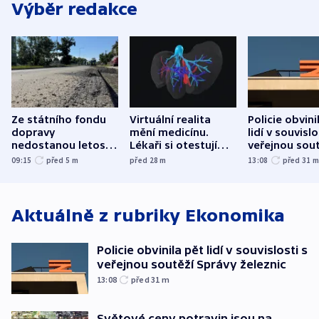
Výběr redakce
Ze státního fondu
Virtuální realita
Policie obvini
dopravy
mění medicínu.
lidí v souvislo
nedostanou letos
Lékaři si otestují
veřejnou sout
kraje na silnice ani
každý řez, říká
Správy železn
09:15
před 5
m
před 28
m
13:08
před 31
korunu, řekl Půta
český expert
Aktuálně z rubriky
Ekonomika
Policie obvinila pět lidí v souvislosti s
veřejnou soutěží Správy železnic
13:08
před 31
m
Světové ceny potravin jsou na