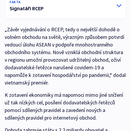
FAKTA
Signatáři RCEP
„Závěr vyjednávání o RCEP, tedy o největší dohodě o
volném obchodu na světě, výrazným způsobem potvrdí
vedoucí úlohu ASEAN v podpoře mnohostranného
obchodního systému. Nově vzniklá obchodní struktura
v regionu umožní provozovat udržitelný obchod, oživí
dodavatelské řetězce narušené covidem-19 a
napomůže k zotavení hospodářství po pandemii,“ dodal
vietnamský premiér.
K zotavení ekonomiky má napomoci mimo jiné snížení
už tak nízkých cel, posílení dodavatelských řetězců
pomocí sdílených pravidel a zavedení nových a
sdílených pravidel pro internetový obchod.
Dohoda zahrnuje státy s 2,2 miliardy obyvatel a