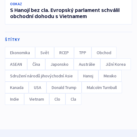
ODKAZ
S Hanojí bez cla. Evropský parlament schválil
obchodní dohodu s Vietnamem
ŠTÍTKY
Ekonomika
Svět
RCEP
TPP
Obchod
ASEAN
Čína
Japonsko
Austrálie
Jižní Korea
Sdružení národů jihovýchodní Asie
Hanoj
Mexiko
Kanada
USA
Donald Trump
Malcolm Turnbull
Indie
Vietnam
Clo
Cla