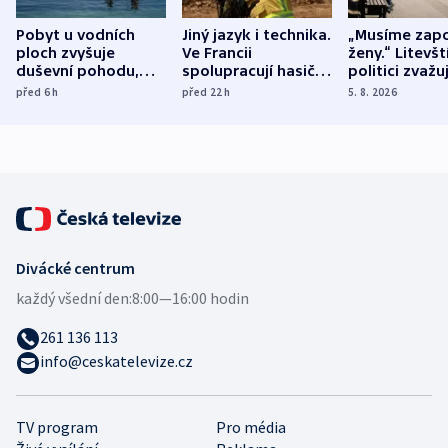
Pobyt u vodních
Jiný jazyk i technika.
„Musíme zapo
ploch zvyšuje
Ve Francii
ženy.“ Litevšt
duševní pohodu,
spolupracují hasiči z
politici zvažuj
ukázala
různých zemí
dohodu o
před 6
h
před 22
h
5. 8. 2026
mezinárodní studie
demografii
Divácké centrum
každý všední den:
8:00—16:00 hodin
261 136 113
info@ceskatelevize.cz
TV program
Pro média