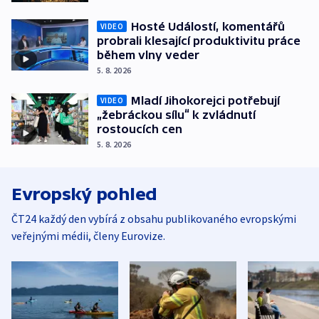
Hosté Událostí, komentářů
VIDEO
probrali klesající produktivitu práce
během vlny veder
5. 8. 2026
Mladí Jihokorejci potřebují
VIDEO
„žebráckou sílu“ k zvládnutí
rostoucích cen
5. 8. 2026
Evropský pohled
ČT24 každý den vybírá z obsahu publikovaného evropskými
veřejnými médii, členy Eurovize.