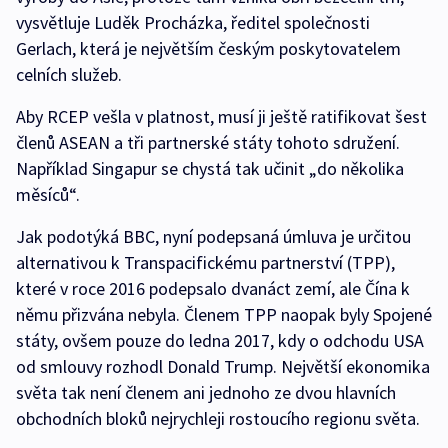
vysvětluje Luděk Procházka, ředitel společnosti
Gerlach, která je největším českým poskytovatelem
celních služeb.
Aby RCEP vešla v platnost, musí ji ještě ratifikovat šest
členů ASEAN a tři partnerské státy tohoto sdružení.
Například Singapur se chystá tak učinit „do několika
měsíců“.
Jak podotýká BBC, nyní podepsaná úmluva je určitou
alternativou k Transpacifickému partnerství (TPP),
které v roce 2016 podepsalo dvanáct zemí, ale Čína k
němu přizvána nebyla. Členem TPP naopak byly Spojené
státy, ovšem pouze do ledna 2017, kdy o odchodu USA
od smlouvy rozhodl Donald Trump. Největší ekonomika
světa tak není členem ani jednoho ze dvou hlavních
obchodních bloků nejrychleji rostoucího regionu světa.