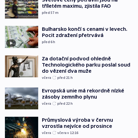
tříletém maximu, zjistila FAO
před 57
m
Bulharsko končí s cenami v levech.
Pocit zdražení přetrvává
před 6
h
Za dotační podvod ohledně
Technologického parku poslal soud
do vězení dva muže
včera
před 21
h
Evropská unie má rekordně nízké
zásoby zemního plynu
včera
před 22
h
Průmyslová výroba v červnu
vzrostla nejvíce od prosince
včera
včera v 12:16