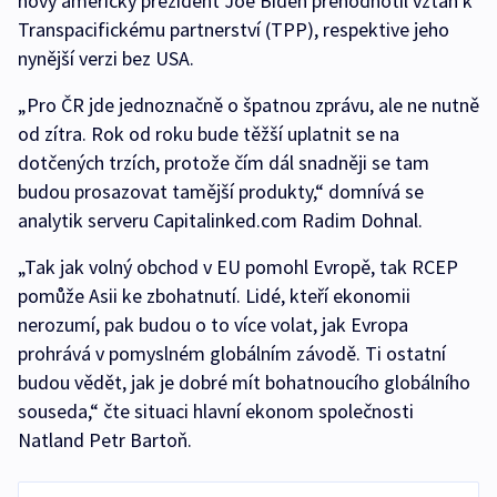
nový americký prezident Joe Biden přehodnotil vztah k
Transpacifickému partnerství (TPP), respektive jeho
nynější verzi bez USA.
„Pro ČR jde jednoznačně o špatnou zprávu, ale ne nutně
od zítra. Rok od roku bude těžší uplatnit se na
dotčených trzích, protože čím dál snadněji se tam
budou prosazovat tamější produkty,“ domnívá se
analytik serveru Capitalinked.com Radim Dohnal.
„Tak jak volný obchod v EU pomohl Evropě, tak RCEP
pomůže Asii ke zbohatnutí. Lidé, kteří ekonomii
nerozumí, pak budou o to více volat, jak Evropa
prohrává v pomyslném globálním závodě. Ti ostatní
budou vědět, jak je dobré mít bohatnoucího globálního
souseda,“ čte situaci hlavní ekonom společnosti
Natland Petr Bartoň.