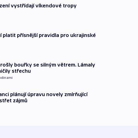
zení vystřídají víkendové tropy
í platit přísnější pravidla pro ukrajinské
prošly bouřky se silným větrem. Lámaly
ičily střechu
odinami
anci plánují úpravu novely zmírňující
 střet zájmů