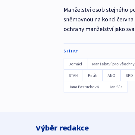
Manželství osob stejného p
sněmovnou na konci června s
ochrany manželství jako sva
ŠTÍTKY
Domácí
Manželství pro všechny
STAN
Piráti
ANO
SPD
Jana Pastuchová
Jan Síla
Výběr redakce