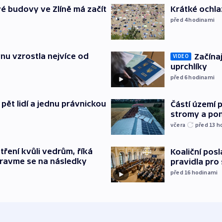
é budovy ve Zlíně má začít
Krátké ochla
před 4
hodinami
nu vzrostla nejvíce od
Začínaj
VIDEO
uprchlíky
před 6
hodinami
pět lidí a jednu právnickou
Částí území 
stromy a pon
včera
před 13
h
tření kvůli vedrům, říká
Koaliční posl
pravme se na následky
pravidla pro
před 16
hodinami