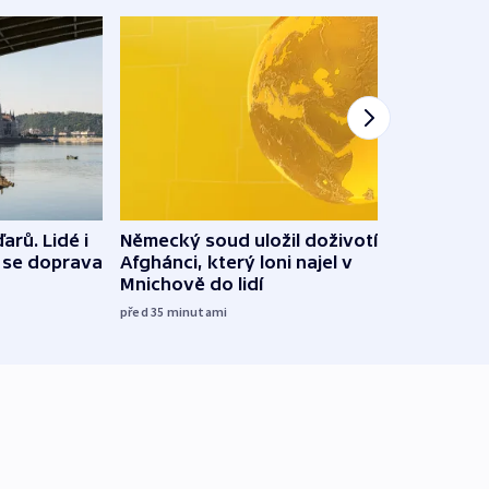
Státn
arů. Lidé i
Německý soud uložil doživotí
a je
e se doprava
Afghánci, který loni najel v
Bulo
Mnichově do lidí
06:11
před 35
minutami