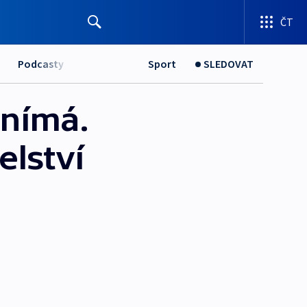
ČT
Podcasty
Sport
SLEDOVAT
vnímá.
elství