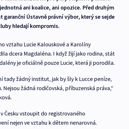
jednotná ani koalice, ani opozice. Před druhým
 garanční Ústavně právní výbor, který se sejde
č kluby hledají kompromis.
o vztahu Lucie Kalouskové a Karolíny
la dcera Magdaléna. I když žijí jako rodina, stát
lény je oficiálně pouze Lucie, která ji porodila.
 tady žádný institut, jak by šly k Lucce peníze,
. Nejsou žádná rodičovská, příbuzenská práva,“
ková.
v Česku vstoupit do registrovaného
avení nejen ve vztahu k dětem nenarovná.