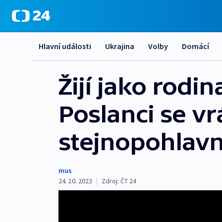
Hlavní události
Ukrajina
Volby
Domácí
Žijí jako rodin
Poslanci se vr
stejnopohlavn
mus
24. 10. 2023
|
Zdroj:
ČT 24