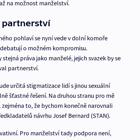
í až na možnost manželství.
 partnerství
ného pohlaví se nyní vede v dolní komoře
ě debatují o možném kompromisu.
stejná práva jako manželé, jejich svazek by se
al partnerství.
e určitá stigmatizace lidí s jinou sexuální
plně šťastné řešení. Na druhou stranu pro mě
ci, zejména to, že bychom konečně narovnali
předkladatelů návrhu Josef Bernard (STAN).
ativní. Pro manželství tady podpora není,