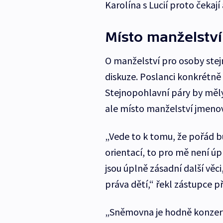
Karolína s Lucií proto čekaj
Místo manželství
O manželství pro osoby stej
diskuze. Poslanci konkrétn
Stejnopohlavní páry by měly 
ale místo manželství jmenov
„Vede to k tomu, že pořád bud
orientací, to pro mě není ú
jsou úplně zásadní další vě
práva dětí,“ řekl zástupce 
„Sněmovna je hodně konzerv