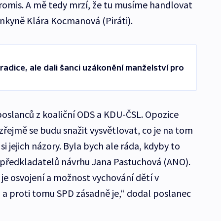
mis. A mě tedy mrzí, že tu musíme handlovat
ankyně Klára Kocmanová (Piráti).
tradice, ale dali šanci uzákonění manželství pro
poslanců z koaliční ODS a KDU-ČSL. Opozice
řejmě se budu snažit vysvětlovat, co je na tom
i jejich názory. Byla bych ale ráda, kdyby to
 předkladatelů návrhu Jana Pastuchová (ANO).
je osvojení a možnost vychování dětí v
a proti tomu SPD zásadně je,“ dodal poslanec