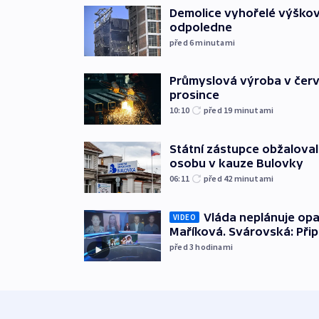
Demolice vyhořelé výškov
odpoledne
před 6
minutami
Průmyslová výroba v červ
prosince
10:10
před 19
minutami
Státní zástupce obžaloval 
osobu v kauze Bulovky
06:11
před 42
minutami
Vláda neplánuje opa
VIDEO
Maříková. Svárovská: Při
před 3
hodinami