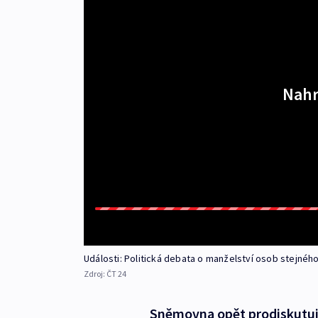
Nahr
Události: Politická debata o manželství osob stejného
Zdroj:
ČT 24
Sněmovna opět prodiskutuje