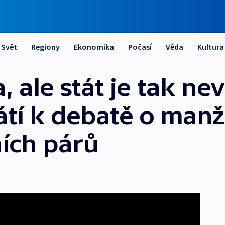
Svět
Regiony
Ekonomika
Počasí
Věda
Kultura
a, ale stát je tak ne
átí k debatě o manž
ích párů