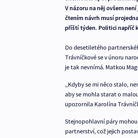
V názoru na něj ovšem není 
čtením návrh musí projednat
příští týden. Politici napří
Do desetiletého partnerskéh
Trávníčkové se v únoru narodi
je tak nevnímá. Matkou Magda
„Kdyby se mi něco stalo, není
aby se mohla starat o malou
upozornila Karolína Trávníč
Stejnopohlavní páry mohou 
partnerství, což jejich post