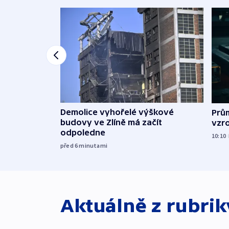
Demolice vyhořelé výškové
Prů
budovy ve Zlíně má začít
vzro
odpoledne
10:10
před 6
minutami
Aktuálně z rubri