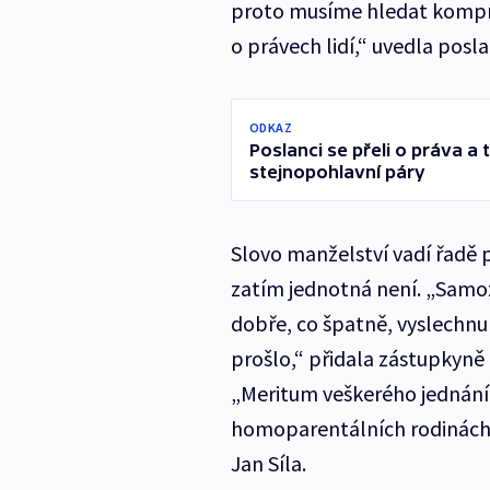
proto musíme hledat kompro
o právech lidí,“ uvedla posl
ODKAZ
Poslanci se přeli o práva a 
stejnopohlavní páry
Slovo manželství vadí řadě 
zatím jednotná není. „Samoz
dobře, co špatně, vyslechnu s
prošlo,“ přidala zástupkyně
„Meritum veškerého jednání 
homoparentálních rodinách 
Jan Síla.