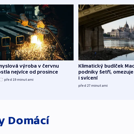
myslová výroba v červnu
Klimatický budíček Maď
stla nejvíce od prosince
podniky šetří, omezuj
i svícení
před 19
minutami
před 27
minutami
ky
Domácí