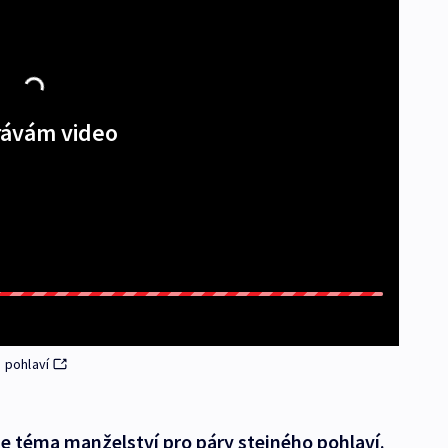
ávám video
 pohlaví
 téma manželství pro páry stejného pohlaví.