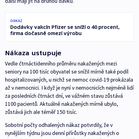
další mají jít na druhou dávku.
ODKAZ
Dodávky vakcín Pfizer se sníží o 40 procent,
firma dočasně omezí výrobu
Nákaza ustupuje
Vedle čtrnáctidenního průměru nakažených mezi
seniory na 100 tisíc obyvatel se snížil mírně také podíl
hospitalizovaných, u nichž se nemoc covid-19 prokázala
až v nemocnici. I když je nyní v nemocnicích nejméně lidí
za posledních čtrnáct dní, ve vážném stavu zůstává
1100 pacientů. Aktuálně nakažených mírně ubylo,
zůstává jich ale téměř 150 tisíc.
Sobotní počty odhalených nákaz potvrdily, že v
nynějším týdnu jsou denní přírůstky nakažených o