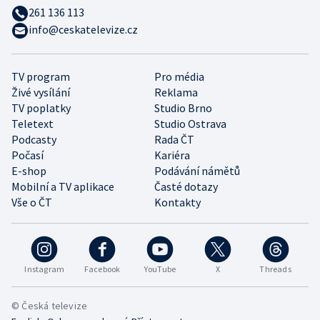
261 136 113
info@ceskatelevize.cz
TV program
Pro média
Živé vysílání
Reklama
TV poplatky
Studio Brno
Teletext
Studio Ostrava
Podcasty
Rada ČT
Počasí
Kariéra
E-shop
Podávání námětů
Mobilní a TV aplikace
Časté dotazy
Vše o ČT
Kontakty
Instagram
Facebook
YouTube
X
Threads
© Česká televize