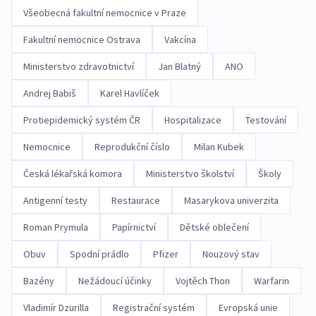
Všeobecná fakultní nemocnice v Praze
Fakultní nemocnice Ostrava
Vakcína
Ministerstvo zdravotnictví
Jan Blatný
ANO
Andrej Babiš
Karel Havlíček
Protiepidemický systém ČR
Hospitalizace
Testování
Nemocnice
Reprodukční číslo
Milan Kubek
Česká lékařská komora
Ministerstvo školství
Školy
Antigenní testy
Restaurace
Masarykova univerzita
Roman Prymula
Papírnictví
Dětské oblečení
Obuv
Spodní prádlo
Pfizer
Nouzový stav
Bazény
Nežádoucí účinky
Vojtěch Thon
Warfarin
Vladimír Dzurilla
Registrační systém
Evropská unie