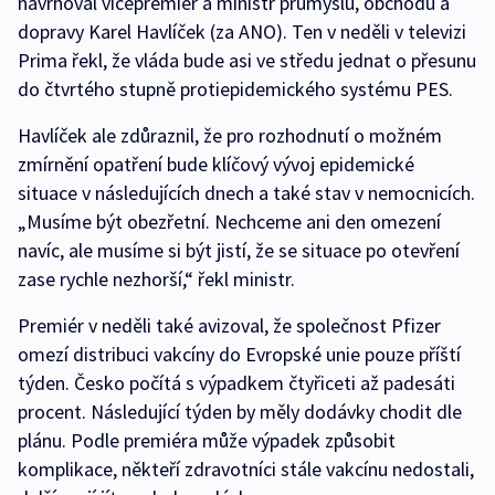
navrhoval vicepremiér a ministr průmyslu, obchodu a
dopravy Karel Havlíček (za ANO). Ten v neděli v televizi
Prima řekl, že vláda bude asi ve středu jednat o přesunu
do čtvrtého stupně protiepidemického systému PES.
Havlíček ale zdůraznil, že pro rozhodnutí o možném
zmírnění opatření bude klíčový vývoj epidemické
situace v následujících dnech a také stav v nemocnicích.
„Musíme být obezřetní. Nechceme ani den omezení
navíc, ale musíme si být jistí, že se situace po otevření
zase rychle nezhorší,“ řekl ministr.
Premiér v neděli také avizoval, že společnost Pfizer
omezí distribuci vakcíny do Evropské unie pouze příští
týden. Česko počítá s výpadkem čtyřiceti až padesáti
procent. Následující týden by měly dodávky chodit dle
plánu. Podle premiéra může výpadek způsobit
komplikace, někteří zdravotníci stále vakcínu nedostali,