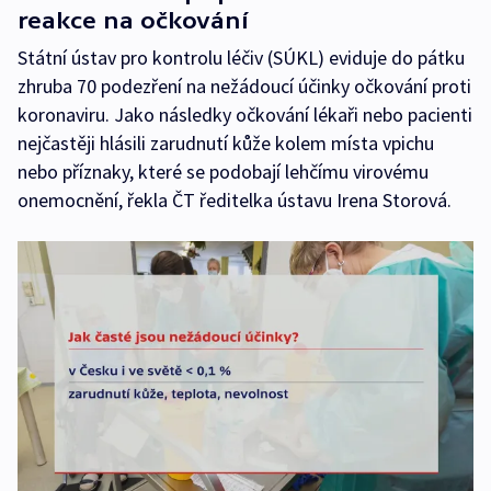
reakce na očkování
Státní ústav pro kontrolu léčiv (SÚKL) eviduje do pátku
zhruba 70 podezření na nežádoucí účinky očkování proti
koronaviru. Jako následky očkování lékaři nebo pacienti
nejčastěji hlásili zarudnutí kůže kolem místa vpichu
nebo příznaky, které se podobají lehčímu virovému
onemocnění, řekla ČT ředitelka ústavu Irena Storová.