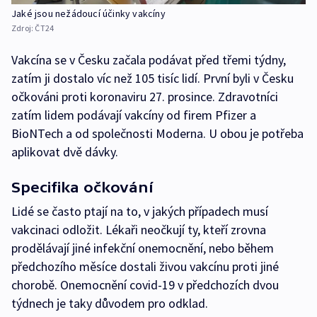
Jaké jsou nežádoucí účinky vakcíny
Zdroj:
ČT24
Vakcína se v Česku začala podávat před třemi týdny,
zatím ji dostalo víc než 105 tisíc lidí. První byli v Česku
očkováni proti koronaviru 27. prosince. Zdravotníci
zatím lidem podávají vakcíny od firem Pfizer a
BioNTech a od společnosti Moderna. U obou je potřeba
aplikovat dvě dávky.
Specifika očkování
Lidé se často ptají na to, v jakých případech musí
vakcinaci odložit. Lékaři neočkují ty, kteří zrovna
prodělávají jiné infekční onemocnění, nebo během
předchozího měsíce dostali živou vakcínu proti jiné
chorobě. Onemocnění covid-19 v předchozích dvou
týdnech je taky důvodem pro odklad.