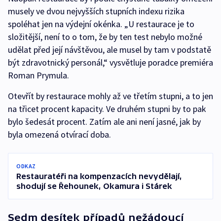
musely ve dvou nejvyšších stupních indexu rizika
spoléhat jen na výdejní okénka. „U restaurace je to
složitější, není to o tom, že by ten test nebylo možné
udělat před její návštěvou, ale musel by tam v podstatě
být zdravotnický personál,“ vysvětluje poradce premiéra
Roman Prymula.
Otevřít by restaurace mohly až ve třetím stupni, a to jen
na třicet procent kapacity. Ve druhém stupni by to pak
bylo šedesát procent. Zatím ale ani není jasné, jak by
byla omezená otvírací doba.
ODKAZ
Restauratéři na kompenzacích nevydělají,
shodují se Řehounek, Okamura i Stárek
Sedm desítek případů nežádoucí