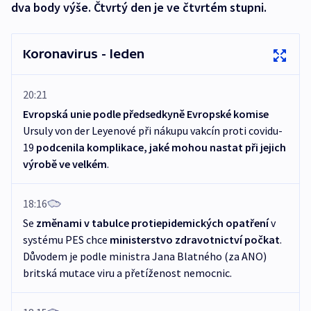
dva body výše. Čtvrtý den je ve čtvrtém stupni.
Koronavirus - leden
20:21
Evropská unie
podle
předsedkyně Evropské komise
Ursuly von der Leyenové při nákupu vakcín proti covidu-
19
podcenila komplikace, jaké mohou nastat při jejich
výrobě ve velkém
.
18:16
Se
změnami v tabulce protiepidemických opatření
v
systému PES chce
ministerstvo zdravotnictví počkat
.
Důvodem je podle ministra Jana Blatného (za ANO)
britská mutace viru a přetíženost nemocnic.