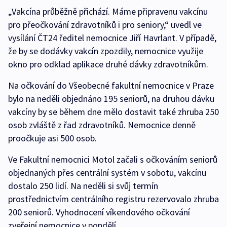
„Vakcína průběžně přichází. Máme připravenu vakcínu
pro přeočkování zdravotníků i pro seniory,“ uvedl ve
vysílání ČT24 ředitel nemocnice Jiří Havrlant. V případě,
že by se dodávky vakcín zpozdily, nemocnice využije
okno pro odklad aplikace druhé dávky zdravotníkům.
Na očkování do Všeobecné fakultní nemocnice v Praze
bylo na neděli objednáno 195 seniorů, na druhou dávku
vakcíny by se během dne mělo dostavit také zhruba 250
osob zvláště z řad zdravotníků. Nemocnice denně
proočkuje asi 500 osob.
Ve Fakultní nemocnici Motol začali s očkováním seniorů
objednaných přes centrální systém v sobotu, vakcínu
dostalo 250 lidí. Na neděli si svůj termín
prostřednictvím centrálního registru rezervovalo zhruba
200 seniorů. Vyhodnocení víkendového očkování
zveřejní nemocnice v pondělí.