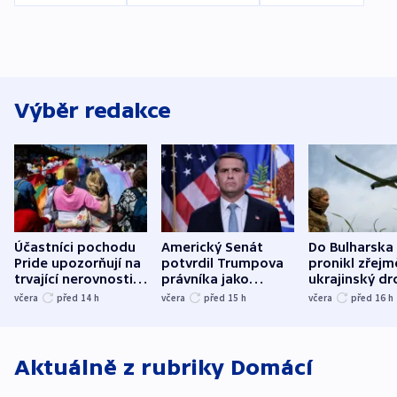
Výběr redakce
Účastníci pochodu
Americký Senát
Do Bulharska
Pride upozorňují na
potvrdil Trumpova
pronikl zřejm
trvající nerovnosti i
právníka jako
ukrajinský dr
společenskou
ministra
explodoval k
včera
před 14
h
včera
před 15
h
včera
před 16
h
atmosféru
spravedlnosti
od plynovod
Aktuálně z rubriky
Domácí