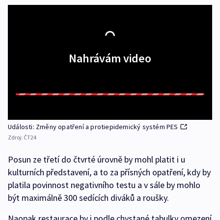
Nahrávám video
Události: Změny opatření a protiepidemický systém PES
Zdroj:
ČT24
Posun ze třetí do čtvrté úrovně by mohl platit i u
kulturních představení, a to za přísných opatření, kdy by
platila povinnost negativního testu a v sále by mohlo
být maximálně 300 sedících diváků a roušky.
Naopak restaurace by i podle chystané tabulky omezení