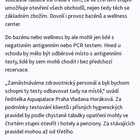
umožňuje otevření všech obchodů, nejen tedy těch se
základním zbožím. Dovolí i provoz bazénů a wellness
center.
Do bazénu nebo wellness by ale mohli jen lidé s
negativním antigenním nebo PCR testem. Hned u
vchodu by mělo být odběrové místo s antigenními
testy, lidé by sem mohli chodit i bez předchozí
rezervace.
„Zaměstnáváme zdravotnický personál a byli bychom
schopni ty testy odbavovat tady na místě,“ uvádí
ředitelka Aquapalace Praha Vladana Horáková. Za
podmínky testování klientů i přísných hygienických
pravidel by podle chystané tabulky opatření mohly ve
čtvrtém stupni otevřít i hotely a penziony. Za stávajících
pravidel mohou až od třetího.