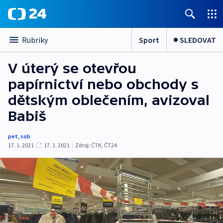
Sport
SLEDOVAT
Rubriky
V úterý se otevřou
papírnictví nebo obchody s
dětským oblečením, avizoval
Babiš
pet
,
sob
17. 1. 2021
17. 1. 2021
|
Zdroj:
ČTK
,
ČT24