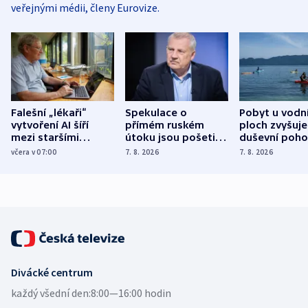
veřejnými médii, členy Eurovize.
Falešní „lékaři“
Spekulace o
Pobyt u vodn
vytvoření AI šíří
přímém ruském
ploch zvyšuje
mezi staršími
útoku jsou pošetilé,
duševní poho
Poláky nebezpečné
míní estonský
ukázala
včera v 07:00
7. 8. 2026
7. 8. 2026
zdravotní rady
bezpečnostní
mezinárodní 
expert
Divácké centrum
každý všední den:
8:00—16:00 hodin