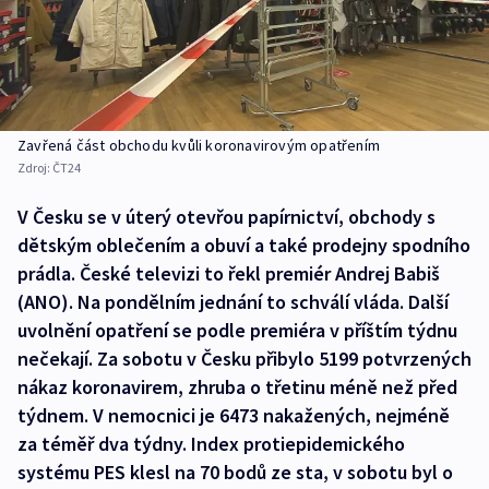
Zavřená část obchodu kvůli koronavirovým opatřením
Zdroj:
ČT24
V Česku se v úterý otevřou papírnictví, obchody s
dětským oblečením a obuví a také prodejny spodního
prádla. České televizi to řekl premiér Andrej Babiš
(ANO). Na pondělním jednání to schválí vláda. Další
uvolnění opatření se podle premiéra v příštím týdnu
nečekají. Za sobotu v Česku přibylo 5199 potvrzených
nákaz koronavirem, zhruba o třetinu méně než před
týdnem. V nemocnici je 6473 nakažených, nejméně
za téměř dva týdny. Index protiepidemického
systému PES klesl na 70 bodů ze sta, v sobotu byl o