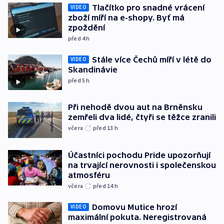
Tlačítko pro snadné vrácení
VIDEO
zboží míří na e-shopy. Byť má
zpoždění
před 4
h
Stále více Čechů míří v létě do
VIDEO
Skandinávie
před 5
h
Při nehodě dvou aut na Brněnsku
zemřeli dva lidé, čtyři se těžce zranili
včera
před 13
h
Účastníci pochodu Pride upozorňují
na trvající nerovnosti i společenskou
atmosféru
včera
před 14
h
Domovu Mutice hrozí
VIDEO
maximální pokuta. Neregistrovaná