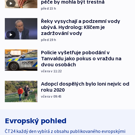
péče by mohla být trestná
před 15
h
Řeky vysychají a podzemní vody
ubývá. Hydrolog: Klíčem je
zadržování vody
před 19
h
Policie vyšetřuje pobodání v
Tanvaldu jako pokus o vraždu na
dvou osobách
včera v 11:22
Adopcí dospělých bylo loni nejvíc od
roku 2020
včera v 09:45
Evropský pohled
ČT24 každý den vybírá z obsahu publikovaného evropskými