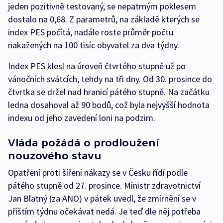
jeden pozitivně testovaný, se nepatrným poklesem
dostalo na 0,68. Z parametrů, na základě kterých se
index PES počítá, nadále roste průměr počtu
nakažených na 100 tisíc obyvatel za dva týdny.
Index PES klesl na úroveň čtvrtého stupně už po
vánočních svátcích, tehdy na tři dny. Od 30. prosince do
čtvrtka se držel nad hranicí pátého stupně. Na začátku
ledna dosahoval až 90 bodů, což byla nejvyšší hodnota
indexu od jeho zavedení loni na podzim.
Vláda požádá o prodloužení
nouzového stavu
Opatření proti šíření nákazy se v Česku řídí podle
pátého stupně od 27. prosince. Ministr zdravotnictví
Jan Blatný (za ANO) v pátek uvedl, že zmírnění se v
příštím týdnu očekávat nedá. Je teď dle něj potřeba