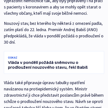
vyprázdnit nemocnice tak, aby byly připraveny i na práci
s pacienty s koronavirem a aby se mohly opět starat o
všechny občany, kteří mají svoje běžné nemoci.
Nouzový stav, bez kterého by některá z omezení padla,
zatím platí do 22. ledna. Premiér Andrej Babiš (ANO)
předpokládá, že vláda v pondělí požádá o prodloužení o
30 dní.
ODKAZ
Vláda v pondělí požádá sněmovnu o
prodloužení nouzového stavu, řekl Babiš
Vláda také připravuje úpravu tabulky opatření
navázanou na protiepidemický systém. Ministr
zdravotnictví ji chce představit poslancům právě během
schůze o prodloužení nouzového stavu. Návrh se oproti
současné tabulce liší třeba v tom, že ve čtvrtém stupni