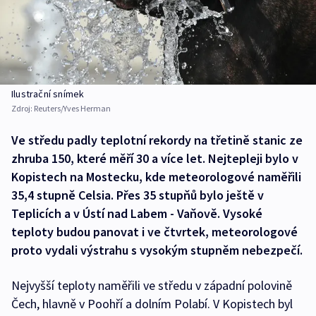
Ilustrační snímek
Zdroj:
Reuters/Yves Herman
Ve středu padly teplotní rekordy na třetině stanic ze
zhruba 150, které měří 30 a více let. Nejtepleji bylo v
Kopistech na Mostecku, kde meteorologové naměřili
35,4 stupně Celsia. Přes 35 stupňů bylo ještě v
Teplicích a v Ústí nad Labem - Vaňově. Vysoké
teploty budou panovat i ve čtvrtek, meteorologové
proto vydali výstrahu s vysokým stupněm nebezpečí.
Nejvyšší teploty naměřili ve středu v západní polovině
Čech, hlavně v Poohří a dolním Polabí. V Kopistech byl