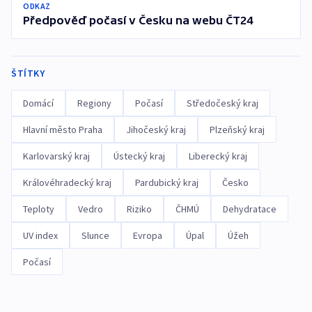
ODKAZ
Předpověď počasí v Česku na webu ČT24
ŠTÍTKY
Domácí
Regiony
Počasí
Středočeský kraj
Hlavní město Praha
Jihočeský kraj
Plzeňský kraj
Karlovarský kraj
Ústecký kraj
Liberecký kraj
Královéhradecký kraj
Pardubický kraj
Česko
Teploty
Vedro
Riziko
ČHMÚ
Dehydratace
UV index
Slunce
Evropa
Úpal
Úžeh
Počasí