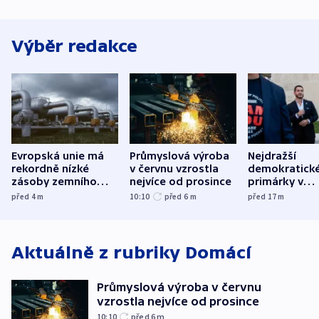
Výběr redakce
Evropská unie má
Průmyslová výroba
Nejdražší
rekordně nízké
v červnu vzrostla
demokratick
zásoby zemního
nejvíce od prosince
primárky v
plynu
Michiganu st
před 4
m
10:10
před 6
m
před 17
m
rozdělily. Kvůl
podpoře Izra
Aktuálně z rubriky
Domácí
Průmyslová výroba v červnu
vzrostla nejvíce od prosince
10:10
před 6
m