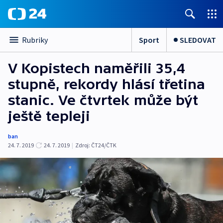
Sport
SLEDOVAT
Rubriky
V Kopistech naměřili 35,4
stupně, rekordy hlásí třetina
stanic. Ve čtvrtek může být
ještě tepleji
ban
24. 7. 2019
24. 7. 2019
|
Zdroj:
ČT24/ČTK