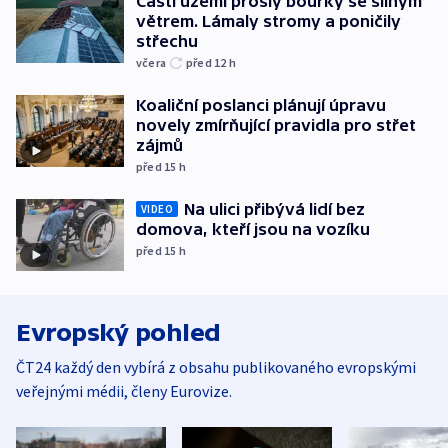
Částí území prošly bouřky se silným
větrem. Lámaly stromy a poničily
střechu
včera
před 12
h
Koaliční poslanci plánují úpravu
novely zmírňující pravidla pro střet
zájmů
před 15
h
Na ulici přibývá lidí bez
VIDEO
domova, kteří jsou na vozíku
před 15
h
Evropský pohled
ČT24 každý den vybírá z obsahu publikovaného evropskými
veřejnými médii, členy Eurovize.