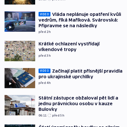
Vláda neplánuje opatření kvůli
VIDEO
vedrům, říká Maříková. Svárovská:
Připravme se na následky
před 2
h
Krátké ochlazení vystřídají
víkendové tropy
před 3
h
Začínají platit přísnější pravidla
VIDEO
pro ukrajinské uprchlíky
před 4
h
Státní zástupce obžaloval pět lidí a
jednu právnickou osobu v kauze
Bulovky
06:11
před 5
h