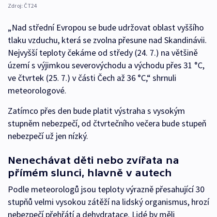
Zdroj:
ČT24
„Nad střední Evropou se bude udržovat oblast vyššího
tlaku vzduchu, která se zvolna přesune nad Skandinávii.
Nejvyšší teploty čekáme od středy (24. 7.) na většině
území s výjimkou severovýchodu a východu přes 31 °C,
ve čtvrtek (25. 7.) v části Čech až 36 °C,“ shrnuli
meteorologové.
Zatímco přes den bude platit výstraha s vysokým
stupněm nebezpečí, od čtvrtečního večera bude stupeň
nebezpečí už jen nízký.
Nenechávat děti nebo zvířata na
přímém slunci, hlavně v autech
Podle meteorologů jsou teploty výrazně přesahující 30
stupňů velmi vysokou zátěží na lidský organismus, hrozí
nebezpečí přehřátí a dehydratace. Lidé by měli