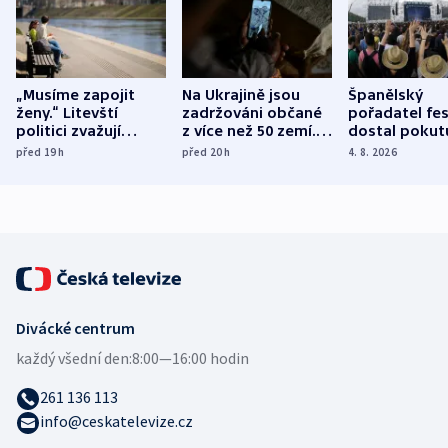
„Musíme zapojit
Na Ukrajině jsou
Španělský
ženy.“ Litevští
zadržováni občané
pořadatel fes
politici zvažují
z více než 50 zemí.
dostal pokut
dohodu o
Bojovali na straně
nekalé prakti
před 19
h
před 20
h
4. 8. 2026
demografii
Ruska
Divácké centrum
každý všední den:
8:00—16:00 hodin
261 136 113
info@ceskatelevize.cz