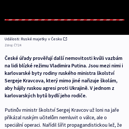
Události: Ruské majetky v Česku
Zdroj:
ČT24
České úřady prověřují další nemovitosti kvůli vazbám
na lidi blízké režimu Vladimira Putina. Jsou mezi nimi i
karlovarské byty rodiny ruského ministra školství
Sergeje Kravcova, který mimo jiné nařizuje školám,
aby hájily ruskou agresi proti Ukrajině. V jednom z
karlovarských bytů bydlí jeho rodiče.
Putinův ministr školství Sergej Kravcov už loni na jaře
přikázal ruským učitelům nemluvit o válce, ale o
speciální operaci. Nařídil šířit propagandistickou lež, že