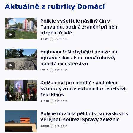
Aktuálně z rubriky
Domácí
Policie vyšetřuje násilný čin v
Tanvaldu, bodná zranění při něm
utrpěli tři lidé
17:03
před 1
h
Hejtmani řeší chybějící peníze na
opravu silnic. Jsou nenárokové,
namítá ministerstvo
09:15
před 3
h
Knížák byl pro mnohé symbolem
svobody a intelektuálního rebelství,
řekl Klaus
11:30
před 5
h
Policie obvinila pět lidí v souvislosti s
veřejnou soutěží Správy železnic
13:08
před 5
h