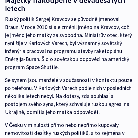
Majetky nakoupené v devadesátých
letech
Ruský politik Sergej Kravcov se původně jmenoval
Braun. V roce 2010 si ale změnil jméno na Kravcov, což
je jméno jeho matky za svobodna. Ministrův otec, který
nyní žije v Karlových Varech, byl významný sovětský
inženýr a pracoval na programu stavby raketoplánu
Eněrgija-Buran. Šlo o sovětskou odpověď na americký
program Space Shuttle.
Se synem jsou manželé v současnosti v kontaktu pouze
po telefonu. V Karlových Varech podle nich v posledních
několika letech nebyl. Na dotazy, zda souhlasí s
postojem svého syna, který schvaluje ruskou agresi na
Ukrajině, odmítla jeho matka odpovědět.
V Česku v minulosti přímo nebo nepřímo kupovaly
nemovitosti desítky ruských politiků, a to zejména v