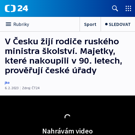
Sport
SLEDOVAT
Rubriky
V Česku žijí rodiče ruského
ministra školství. Majetky,
které nakoupili v 90. letech,
prověřují české úřady
jko
6. 2. 2023
|
Zdroj:
ČT24
Nahrávám video