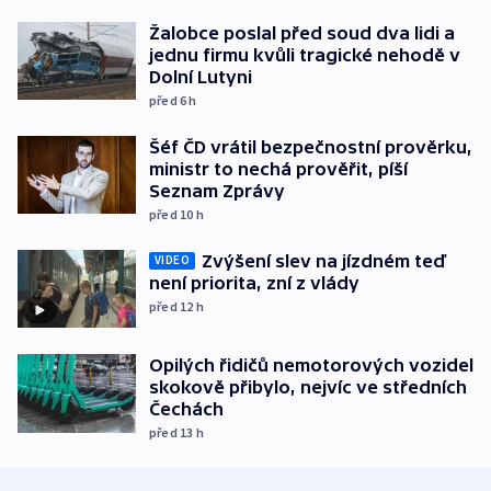
Žalobce poslal před soud dva lidi a
jednu firmu kvůli tragické nehodě v
Dolní Lutyni
před 6
h
Šéf ČD vrátil bezpečnostní prověrku,
ministr to nechá prověřit, píší
Seznam Zprávy
před 10
h
Zvýšení slev na jízdném teď
VIDEO
není priorita, zní z vlády
před 12
h
Opilých řidičů nemotorových vozidel
skokově přibylo, nejvíc ve středních
Čechách
před 13
h