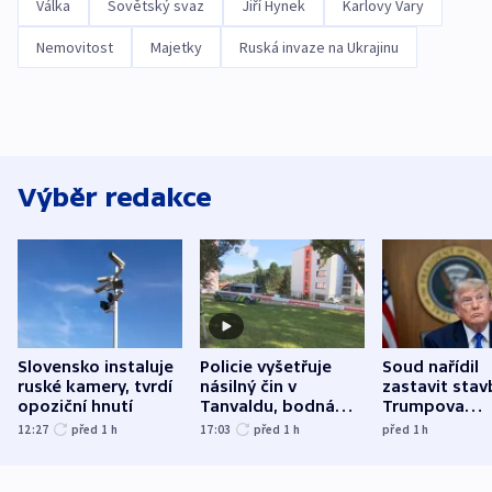
Válka
Sovětský svaz
Jiří Hynek
Karlovy Vary
Nemovitost
Majetky
Ruská invaze na Ukrajinu
Výběr redakce
Slovensko instaluje
Policie vyšetřuje
Soud nařídil
ruské kamery, tvrdí
násilný čin v
zastavit stav
opoziční hnutí
Tanvaldu, bodná
Trumpova
zranění při něm
tanečního sá
12:27
před 1
h
17:03
před 1
h
před 1
h
utrpěli tři lidé