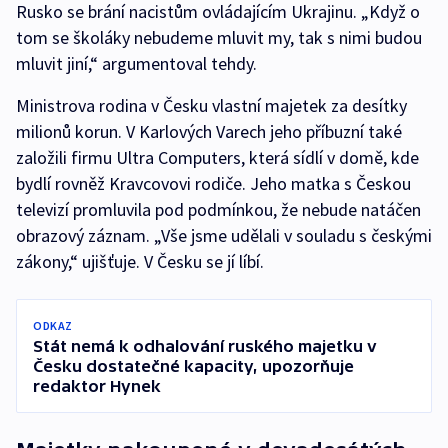
Rusko se brání nacistům ovládajícím Ukrajinu. „Když o
tom se školáky nebudeme mluvit my, tak s nimi budou
mluvit jiní,“ argumentoval tehdy.
Ministrova rodina v Česku vlastní majetek za desítky
milionů korun. V Karlových Varech jeho příbuzní také
založili firmu Ultra Computers, která sídlí v domě, kde
bydlí rovněž Kravcovovi rodiče. Jeho matka s Českou
televizí promluvila pod podmínkou, že nebude natáčen
obrazový záznam. „Vše jsme udělali v souladu s českými
zákony,“ ujišťuje. V Česku se jí líbí.
ODKAZ
Stát nemá k odhalování ruského majetku v
Česku dostatečné kapacity, upozorňuje
redaktor Hynek