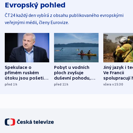
Evropský pohled
ČT24 každý den vybírá z obsahu publikovaného evropskými
veřejnými médii, členy Eurovize.
Spekulace o
Pobyt u vodních
Jiný jazyk i t
přímém ruském
ploch zvyšuje
Ve Francii
útoku jsou pošetilé,
duševní pohodu,
spolupracují h
míní estonský
ukázala
různých zemí
před 1
h
před 11
h
včera v 15:30
bezpečnostní
mezinárodní studie
expert