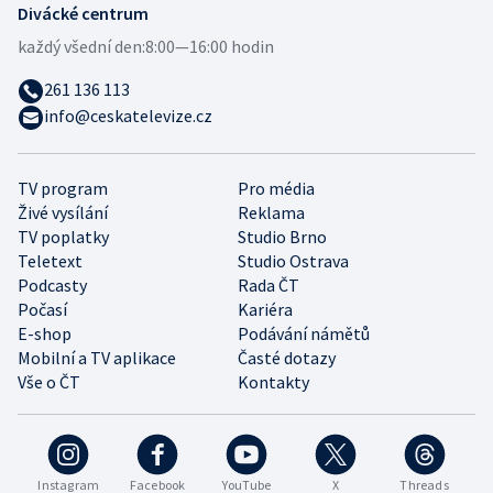
Divácké centrum
každý všední den:
8:00—16:00 hodin
261 136 113
info@ceskatelevize.cz
TV program
Pro média
Živé vysílání
Reklama
TV poplatky
Studio Brno
Teletext
Studio Ostrava
Podcasty
Rada ČT
Počasí
Kariéra
E-shop
Podávání námětů
Mobilní a TV aplikace
Časté dotazy
Vše o ČT
Kontakty
Instagram
Facebook
YouTube
X
Threads