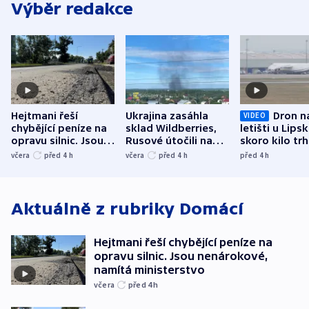
Výběr redakce
Hejtmani řeší
Ukrajina zasáhla
Dron n
VIDEO
chybějící peníze na
sklad Wildberries,
letišti u Lips
opravu silnic. Jsou
Rusové útočili na
skoro kilo trh
nenárokové, namítá
trh, hasiče či
indicie ukazuj
včera
před 4
h
včera
před 4
h
před 4
h
ministerstvo
stadion
Rusko
Aktuálně z rubriky
Domácí
Hejtmani řeší chybějící peníze na
opravu silnic. Jsou nenárokové,
namítá ministerstvo
včera
před 4
h