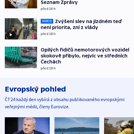
Seznam Zprávy
před 16
h
Zvýšení slev na jízdném teď
VIDEO
není priorita, zní z vlády
před 18
h
Opilých řidičů nemotorových vozidel
skokově přibylo, nejvíc ve středních
Čechách
před 19
h
Evropský pohled
ČT24 každý den vybírá z obsahu publikovaného evropskými
veřejnými médii, členy Eurovize.