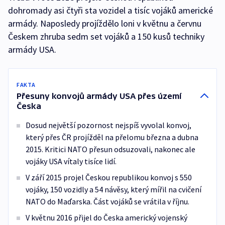
dohromady asi čtyři sta vozidel a tisíc vojáků americké
armády. Naposledy projíždělo loni v květnu a červnu
Českem zhruba sedm set vojáků a 150 kusů techniky
armády USA.
FAKTA
Přesuny konvojů armády USA přes území
Česka
Dosud největší pozornost nejspíš vyvolal konvoj,
který přes ČR projížděl na přelomu března a dubna
2015. Kritici NATO přesun odsuzovali, nakonec ale
vojáky USA vítaly tisíce lidí.
V září 2015 projel Českou republikou konvoj s 550
vojáky, 150 vozidly a 54 návěsy, který mířil na cvičení
NATO do Maďarska. Část vojáků se vrátila v říjnu.
V květnu 2016 přijel do Česka americký vojenský