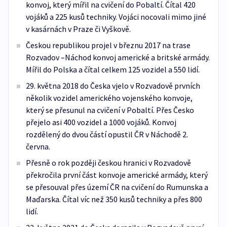
konvoj, který mířil na cvičení do Pobaltí. Čítal 420
vojáků a 225 kusů techniky. Vojáci nocovali mimo jiné
v kasárnách v Praze či Vyškově.
Českou republikou projel v březnu 2017 na trase
Rozvadov –Náchod konvoj americké a britské armády.
Mířil do Polska a čítal celkem 125 vozidel a 550 lidí.
29. května 2018 do Česka vjelo v Rozvadově prvních
několik vozidel amerického vojenského konvoje,
který se přesunul na cvičení v Pobaltí. Přes Česko
přejelo asi 400 vozidel a 1000 vojáků. Konvoj
rozdělený do dvou částí opustil ČR v Náchodě 2.
června.
Přesně o rok později českou hranici v Rozvadově
překročila první část konvoje americké armády, který
se přesouval přes území ČR na cvičení do Rumunska a
Maďarska. Čítal víc než 350 kusů techniky a přes 800
lidí.