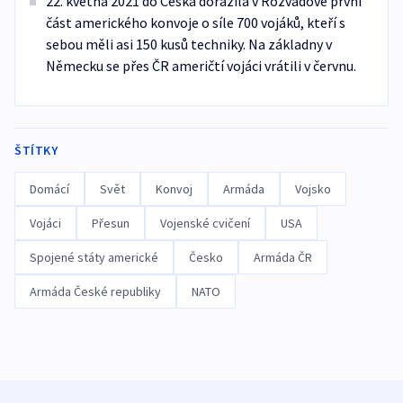
22. května 2021 do Česka dorazila v Rozvadově první
část amerického konvoje o síle 700 vojáků, kteří s
sebou měli asi 150 kusů techniky. Na základny v
Německu se přes ČR američtí vojáci vrátili v červnu.
ŠTÍTKY
Domácí
Svět
Konvoj
Armáda
Vojsko
Vojáci
Přesun
Vojenské cvičení
USA
Spojené státy americké
Česko
Armáda ČR
Armáda České republiky
NATO