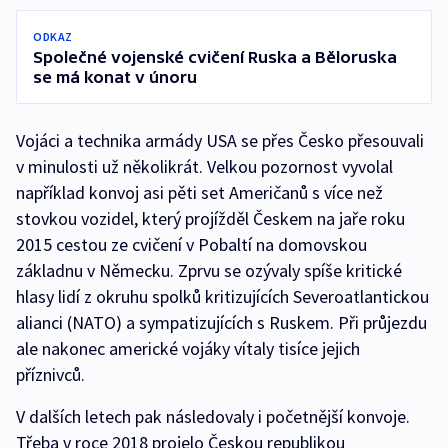
ODKAZ
Společné vojenské cvičení Ruska a Běloruska
se má konat v únoru
Vojáci a technika armády USA se přes Česko přesouvali
v minulosti už několikrát. Velkou pozornost vyvolal
například konvoj asi pěti set Američanů s více než
stovkou vozidel, který projížděl Českem na jaře roku
2015 cestou ze cvičení v Pobaltí na domovskou
základnu v Německu. Zprvu se ozývaly spíše kritické
hlasy lidí z okruhu spolků kritizujících Severoatlantickou
alianci (NATO) a sympatizujících s Ruskem. Při průjezdu
ale nakonec americké vojáky vítaly tisíce jejich
příznivců.
V dalších letech pak následovaly i početnější konvoje.
Třeba v roce 2018 projelo Českou republikou