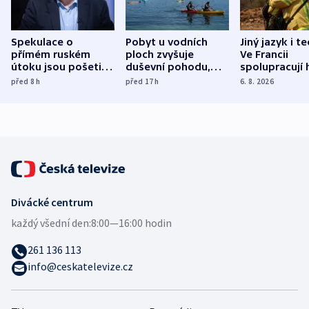
Spekulace o
Pobyt u vodních
Jiný jazyk i t
přímém ruském
ploch zvyšuje
Ve Francii
útoku jsou pošetilé,
duševní pohodu,
spolupracují h
míní estonský
ukázala
různých zemí
před 8
h
před 17
h
6. 8. 2026
bezpečnostní
mezinárodní studie
expert
Divácké centrum
každý všední den:
8:00—16:00 hodin
261 136 113
info@ceskatelevize.cz