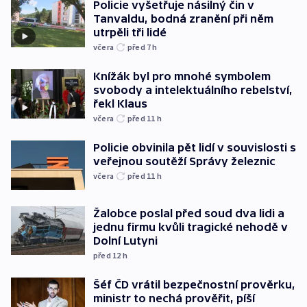
Policie vyšetřuje násilný čin v
Tanvaldu, bodná zranění při něm
utrpěli tři lidé
včera
před 7
h
Knížák byl pro mnohé symbolem
svobody a intelektuálního rebelství,
řekl Klaus
včera
před 11
h
Policie obvinila pět lidí v souvislosti s
veřejnou soutěží Správy železnic
včera
před 11
h
Žalobce poslal před soud dva lidi a
jednu firmu kvůli tragické nehodě v
Dolní Lutyni
před 12
h
Šéf ČD vrátil bezpečnostní prověrku,
ministr to nechá prověřit, píší