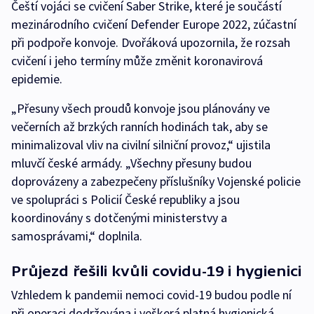
Čeští vojáci se cvičení Saber Strike, které je součástí
mezinárodního cvičení Defender Europe 2022, zúčastní
při podpoře konvoje. Dvořáková upozornila, že rozsah
cvičení i jeho termíny může změnit koronavirová
epidemie.
„Přesuny všech proudů konvoje jsou plánovány ve
večerních až brzkých ranních hodinách tak, aby se
minimalizoval vliv na civilní silniční provoz,“ ujistila
mluvčí české armády. „Všechny přesuny budou
doprovázeny a zabezpečeny příslušníky Vojenské policie
ve spolupráci s Policií České republiky a jsou
koordinovány s dotčenými ministerstvy a
samosprávami,“ doplnila.
Průjezd řešili kvůli covidu-19 i hygienici
Vzhledem k pandemii nemoci covid-19 budou podle ní
při operaci dodržována i veškerá platná hygienická