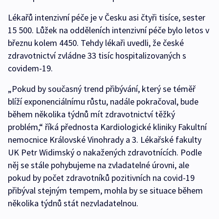
Lékařů intenzivní péče je v Česku asi čtyři tisíce, sester
15 500. Lůžek na odděleních intenzivní péče bylo letos v
březnu kolem 4450. Tehdy lékaři uvedli, že české
zdravotnictví zvládne 33 tisíc hospitalizovaných s
covidem-19.
„Pokud by současný trend přibývání, který se téměř
blíží exponenciálnímu růstu, nadále pokračoval, bude
během několika týdnů mít zdravotnictví těžký
problém,“ říká přednosta Kardiologické kliniky Fakultní
nemocnice Královské Vinohrady a 3. Lékařské fakulty
UK Petr Widimský o nakažených zdravotnících. Podle
něj se stále pohybujeme na zvladatelné úrovni, ale
pokud by počet zdravotníků pozitivních na covid-19
přibýval stejným tempem, mohla by se situace během
několika týdnů stát nezvladatelnou.