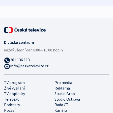
zdravotní rady
bezpečnostní
mezinárodní 
expert
Divácké centrum
každý všední den:
8:00—16:00 hodin
261 136 113
info@ceskatelevize.cz
TV program
Pro média
Živé vysílání
Reklama
TV poplatky
Studio Brno
Teletext
Studio Ostrava
Podcasty
Rada ČT
Počasí
Kariéra