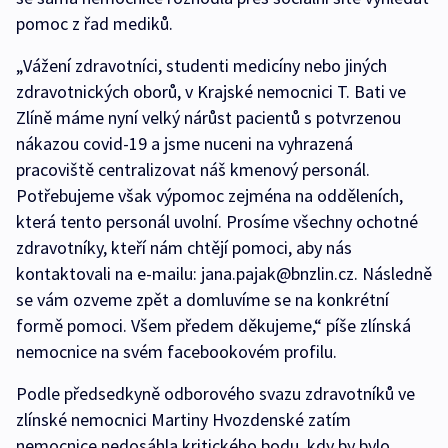
pomoc z řad mediků.
„Vážení zdravotníci, studenti medicíny nebo jiných
zdravotnických oborů, v Krajské nemocnici T. Bati ve
Zlíně máme nyní velký nárůst pacientů s potvrzenou
nákazou covid-19 a jsme nuceni na vyhrazená
pracoviště centralizovat náš kmenový personál.
Potřebujeme však výpomoc zejména na odděleních,
která tento personál uvolní. Prosíme všechny ochotné
zdravotníky, kteří nám chtějí pomoci, aby nás
kontaktovali na e-mailu: jana.pajak@bnzlin.cz. Následně
se vám ozveme zpět a domluvíme se na konkrétní
formě pomoci. Všem předem děkujeme,“ píše zlínská
nemocnice na svém facebookovém profilu.
Podle předsedkyně odborového svazu zdravotníků ve
zlínské nemocnici Martiny Hvozdenské zatím
nemocnice nedosáhla kritického bodu, kdy by bylo