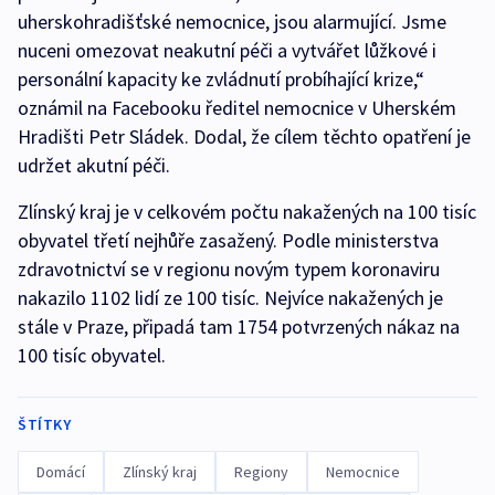
uherskohradišťské nemocnice, jsou alarmující. Jsme
nuceni omezovat neakutní péči a vytvářet lůžkové i
personální kapacity ke zvládnutí probíhající krize,“
oznámil na Facebooku ředitel nemocnice v Uherském
Hradišti Petr Sládek. Dodal, že cílem těchto opatření je
udržet akutní péči.
Zlínský kraj je v celkovém počtu nakažených na 100 tisíc
obyvatel třetí nejhůře zasažený. Podle ministerstva
zdravotnictví se v regionu novým typem koronaviru
nakazilo 1102 lidí ze 100 tisíc. Nejvíce nakažených je
stále v Praze, připadá tam 1754 potvrzených nákaz na
100 tisíc obyvatel.
ŠTÍTKY
Domácí
Zlínský kraj
Regiony
Nemocnice