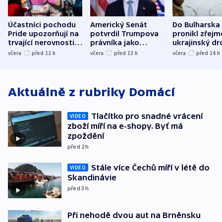
Účastníci pochodu
Americký Senát
Do Bulharska
Pride upozorňují na
potvrdil Trumpova
pronikl zřejm
trvající nerovnosti i
právníka jako
ukrajinský dr
společenskou
ministra
explodoval k
včera
před 12
h
včera
před 13
h
včera
před 14
h
atmosféru
spravedlnosti
od plynovod
Aktuálně z rubriky
Domácí
Tlačítko pro snadné vrácení
VIDEO
zboží míří na e-shopy. Byť má
zpoždění
před 2
h
Stále více Čechů míří v létě do
VIDEO
Skandinávie
před 3
h
Při nehodě dvou aut na Brněnsku