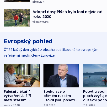
před 22
h
Adopcí dospělých bylo loni nejvíc od
roku 2020
včera v 09:45
Evropský pohled
ČT24 každý den vybírá z obsahu publikovaného evropskými
veřejnými médii, členy Eurovize.
Falešní „lékaři“
Spekulace o
Pobyt u vodn
vytvoření AI šíří
přímém ruském
ploch zvyšuje
mezi staršími
útoku jsou pošetilé,
duševní poho
Poláky nebezpečné
míní estonský
ukázala
včera v 07:00
7. 8. 2026
7. 8. 2026