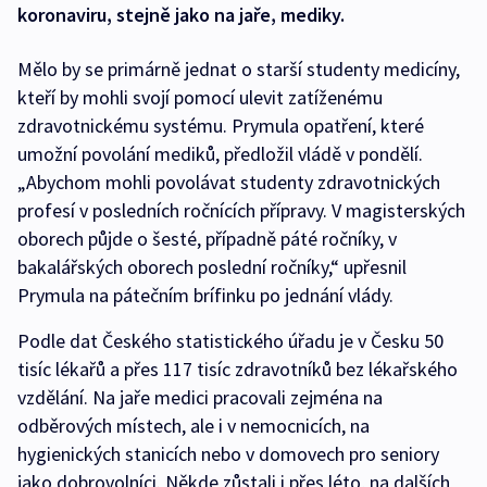
koronaviru, stejně jako na jaře, mediky.
Mělo by se primárně jednat o starší studenty medicíny,
kteří by mohli svojí pomocí ulevit zatíženému
zdravotnickému systému. Prymula opatření, které
umožní povolání mediků, předložil vládě v pondělí.
„Abychom mohli povolávat studenty zdravotnických
profesí v posledních ročnících přípravy. V magisterských
oborech půjde o šesté, případně páté ročníky, v
bakalářských oborech poslední ročníky,“ upřesnil
Prymula na pátečním brífinku po jednání vlády.
Podle dat Českého statistického úřadu je v Česku 50
tisíc lékařů a přes 117 tisíc zdravotníků bez lékařského
vzdělání. Na jaře medici pracovali zejména na
odběrových místech, ale i v nemocnicích, na
hygienických stanicích nebo v domovech pro seniory
jako dobrovolníci. Někde zůstali i přes léto, na dalších