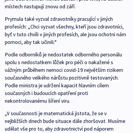
místech nastupují znovu od září.
Prymula také vyzval zdravotníky pracující v jiných
profesích: „Chci vyzvat všechny, kteří jsou zdravotníci,
byť v tuto chvíli v jiných profesích, ale jsou ochotni nám
pomoci, aby tak učinili.“
Podle odborníků je nedostatek odborného personálu
spolu s nedostatkem lůžek pro péči o nakažené s
vážným průběhem nemoci covid-19 největším rizikem
současného velkého nárůstu pozitivně testovaných.
Podle ministra je udržení kapacit hlavním cílem
současných i budoucích opatření proti
nekontrolovanému šíření viru.
„V současnosti je matematická jistota, že se v
nejbližších dnech bude situace dále zhoršovat. Musíme
udělat vše pro to, aby zdravotnictví pod náporem