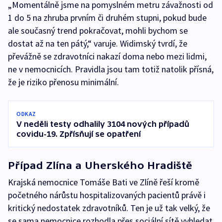
„Momentálně jsme na pomyslném metru závažnosti od
1 do 5 na zhruba prvním či druhém stupni, pokud bude
ale současný trend pokračovat, mohli bychom se
dostat až na ten pátý,“ varuje. Widimský tvrdí, že
převážně se zdravotníci nakazí doma nebo mezi lidmi,
ne v nemocnicích. Pravidla jsou tam totiž natolik přísná,
že je riziko přenosu minimální.
ODKAZ
V neděli testy odhalily 3104 nových případů
covidu-19. Zpřísňují se opatření
Případ Zlína a Uherského Hradiště
Krajská nemocnice Tomáše Bati ve Zlíně řeší kromě
početného nárůstu hospitalizovaných pacientů právě i
kritický nedostatek zdravotníků. Ten je už tak velký, že
se sama nemocnice rozhodla přes sociální sítě vyhledat