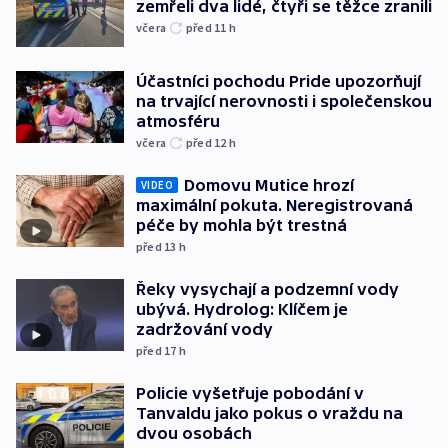
zemřeli dva lidé, čtyři se těžce zranili
včera
před 11
h
Účastníci pochodu Pride upozorňují
na trvající nerovnosti i společenskou
atmosféru
včera
před 12
h
Domovu Mutice hrozí
VIDEO
maximální pokuta. Neregistrovaná
péče by mohla být trestná
před 13
h
Řeky vysychají a podzemní vody
ubývá. Hydrolog: Klíčem je
zadržování vody
před 17
h
Policie vyšetřuje pobodání v
Tanvaldu jako pokus o vraždu na
dvou osobách