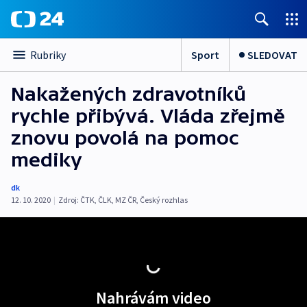
Sport
SLEDOVAT
Rubriky
Nakažených zdravotníků
rychle přibývá. Vláda zřejmě
znovu povolá na pomoc
mediky
dk
12. 10. 2020
|
Zdroj:
ČTK
,
ČLK
,
MZ ČR
,
Český rozhlas
Nahrávám video