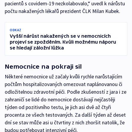
pacientů s covidem-19 nezkolabovalo,“ uvedl k nárůstu
počtu nakažených lékařů prezident ČLK Milan Kubek.
ODKAZ
Vyšší nárůst nakažených se v nemocnicích
projeví se zpožděním. Kvůli možnému náporu
se hledají záložní lůžka
Nemocnice na pokraji sil
Některé nemocnice už začaly kvůli rychle narůstajícím
počtům hospitalizovaných omezovat naplánovanou či
odložitelnou zdravotní péči. Podle zkušeností z jara i ze
zahraničí se lidé do nemocnice dostávají nejčastěji
týden od pozitivního testu, je jich asi dvě až čtyři
procenta ze všech testovaných. Za další týden až deset
dní se stav může asi u čtvrtiny z nich zhoršit natolik, že
budou potřebovat intenzivní péči.