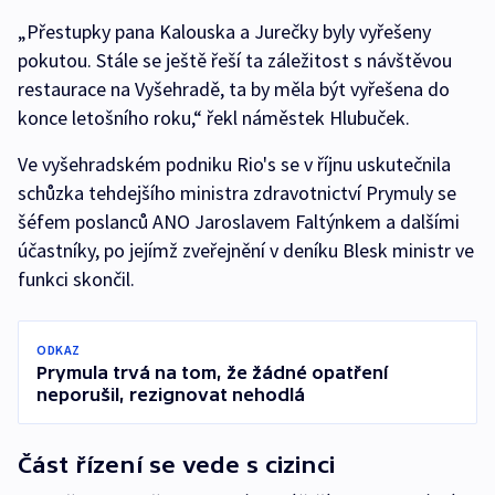
„Přestupky pana Kalouska a Jurečky byly vyřešeny
pokutou. Stále se ještě řeší ta záležitost s návštěvou
restaurace na Vyšehradě, ta by měla být vyřešena do
konce letošního roku,“ řekl náměstek Hlubuček.
Ve vyšehradském podniku Rio's se v říjnu uskutečnila
schůzka tehdejšího ministra zdravotnictví Prymuly se
šéfem poslanců ANO Jaroslavem Faltýnkem a dalšími
účastníky, po jejímž zveřejnění v deníku Blesk ministr ve
funkci skončil.
ODKAZ
Prymula trvá na tom, že žádné opatření
neporušil, rezignovat nehodlá
Část řízení se vede s cizinci