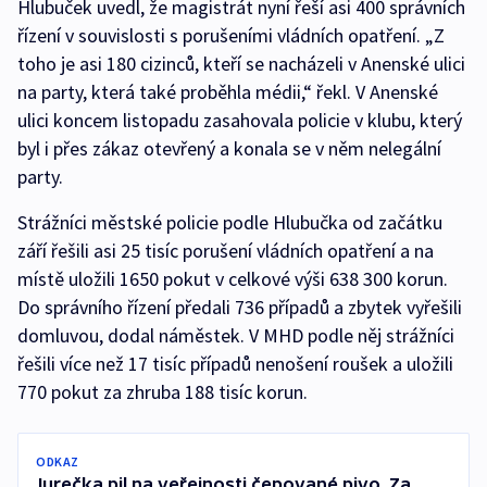
Hlubuček uvedl, že magistrát nyní řeší asi 400 správních
řízení v souvislosti s porušeními vládních opatření. „Z
toho je asi 180 cizinců, kteří se nacházeli v Anenské ulici
na party, která také proběhla médii,“ řekl. V Anenské
ulici koncem listopadu zasahovala policie v klubu, který
byl i přes zákaz otevřený a konala se v něm nelegální
party.
Strážníci městské policie podle Hlubučka od začátku
září řešili asi 25 tisíc porušení vládních opatření a na
místě uložili 1650 pokut v celkové výši 638 300 korun.
Do správního řízení předali 736 případů a zbytek vyřešili
domluvou, dodal náměstek. V MHD podle něj strážníci
řešili více než 17 tisíc případů nenošení roušek a uložili
770 pokut za zhruba 188 tisíc korun.
ODKAZ
Jurečka pil na veřejnosti čepované pivo. Za