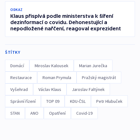
ODKAZ
Klaus přispívá podle ministerstva k šíření
dezinformací o covidu. Dehonestující a
nepodložené nařčení, reagoval exprezident
ŠTÍTKY
Domácí
Miroslav Kalousek
Marian Jurečka
Restaurace
Roman Prymula
Pražský magistrát
Vyšehrad
Václav Klaus
Jaroslav Faltýnek
Správní řízení
TOP 09
KDU-ČSL
Petr Hlubuček
STAN
ANO
Opatření
Covid-19