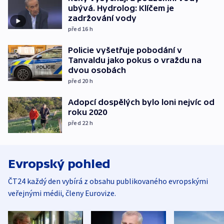
ubývá. Hydrolog: Klíčem je
zadržování vody
před 16
h
Policie vyšetřuje pobodání v
Tanvaldu jako pokus o vraždu na
dvou osobách
před 20
h
Adopcí dospělých bylo loni nejvíc od
roku 2020
před 22
h
Evropský pohled
ČT24 každý den vybírá z obsahu publikovaného evropskými
veřejnými médii, členy Eurovize.