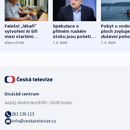
Falešní „lékaři“
Spekulace o
Pobyt u vodn
vytvoření AI šíří
přímém ruském
ploch zvyšuje
mezi staršími
útoku jsou pošetilé,
duševní poho
Poláky nebezpečné
míní estonský
ukázala
včera v 07:00
7. 8. 2026
7. 8. 2026
zdravotní rady
bezpečnostní
mezinárodní 
expert
Divácké centrum
každý všední den:
8:00—16:00 hodin
261 136 113
info@ceskatelevize.cz