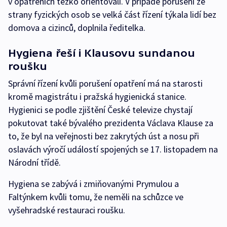
v opatřeních těžko orientovali. V případě porušení ze
strany fyzických osob se velká část řízení týkala lidí bez
domova a cizinců, doplnila ředitelka.
Hygiena řeší i Klausovu sundanou
roušku
Správní řízení kvůli porušení opatření má na starosti
kromě magistrátu i pražská hygienická stanice.
Hygienici se podle zjištění České televize chystají
pokutovat také bývalého prezidenta Václava Klause za
to, že byl na veřejnosti bez zakrytých úst a nosu při
oslavách výročí událostí spojených se 17. listopadem na
Národní třídě.
Hygiena se zabývá i zmiňovanými Prymulou a
Faltýnkem kvůli tomu, že neměli na schůzce ve
vyšehradské restauraci roušku.