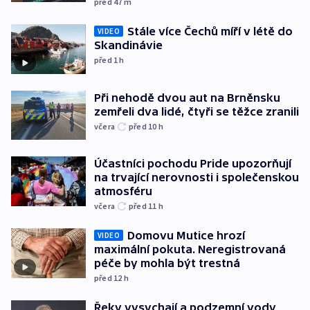
před 47
m
Stále více Čechů míří v létě do
VIDEO
Skandinávie
před 1
h
Při nehodě dvou aut na Brněnsku
zemřeli dva lidé, čtyři se těžce zranili
včera
před 10
h
Účastníci pochodu Pride upozorňují
na trvající nerovnosti i společenskou
atmosféru
včera
před 11
h
Domovu Mutice hrozí
VIDEO
maximální pokuta. Neregistrovaná
péče by mohla být trestná
před 12
h
Řeky vysychají a podzemní vody