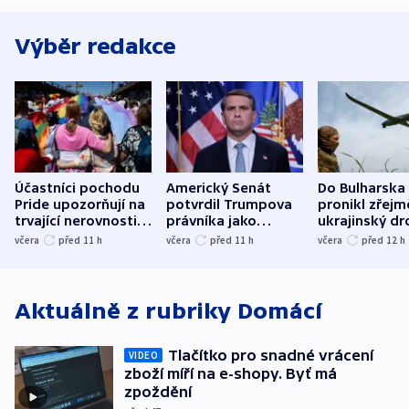
Výběr redakce
Účastníci pochodu
Americký Senát
Do Bulharska
Pride upozorňují na
potvrdil Trumpova
pronikl zřejm
trvající nerovnosti i
právníka jako
ukrajinský dr
společenskou
ministra
explodoval k
včera
před 11
h
včera
před 11
h
včera
před 12
h
atmosféru
spravedlnosti
od plynovod
Aktuálně z rubriky
Domácí
Tlačítko pro snadné vrácení
VIDEO
zboží míří na e-shopy. Byť má
zpoždění