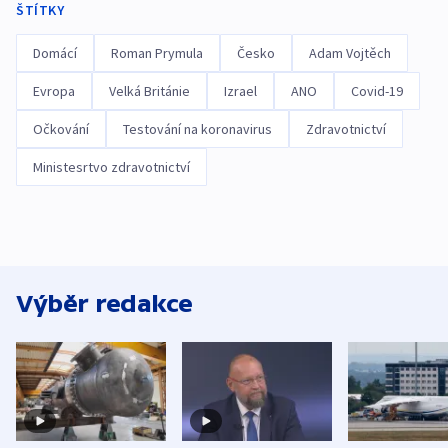
ŠTÍTKY
Domácí
Roman Prymula
Česko
Adam Vojtěch
Evropa
Velká Británie
Izrael
ANO
Covid-19
Očkování
Testování na koronavirus
Zdravotnictví
Ministesrtvo zdravotnictví
Výběr redakce