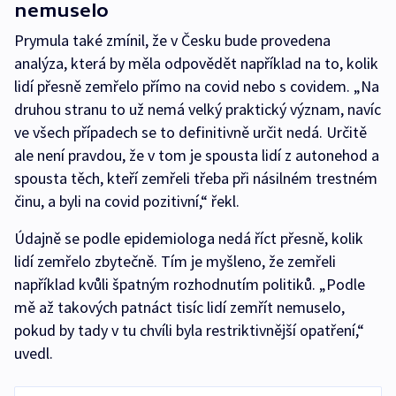
nemuselo
Prymula také zmínil, že v Česku bude provedena
analýza, která by měla odpovědět například na to, kolik
lidí přesně zemřelo přímo na covid nebo s covidem. „Na
druhou stranu to už nemá velký praktický význam, navíc
ve všech případech se to definitivně určit nedá. Určitě
ale není pravdou, že v tom je spousta lidí z autonehod a
spousta těch, kteří zemřeli třeba při násilném trestném
činu, a byli na covid pozitivní,“ řekl.
Údajně se podle epidemiologa nedá říct přesně, kolik
lidí zemřelo zbytečně. Tím je myšleno, že zemřeli
například kvůli špatným rozhodnutím politiků. „Podle
mě až takových patnáct tisíc lidí zemřít nemuselo,
pokud by tady v tu chvíli byla restriktivnější opatření,“
uvedl.