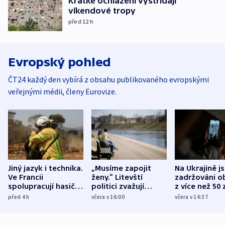
Krátké ochlazení vystřídají
víkendové tropy
před 12
h
Evropský pohled
ČT24 každý den vybírá z obsahu publikovaného evropskými
veřejnými médii, členy Eurovize.
Jiný jazyk i technika.
„Musíme zapojit
Na Ukrajině j
Ve Francii
ženy.“ Litevští
zadržováni o
spolupracují hasiči z
politici zvažují
z více než 50 
různých zemí
dohodu o
Bojovali na s
před 4
h
včera v 16:00
včera v 14:37
demografii
Ruska