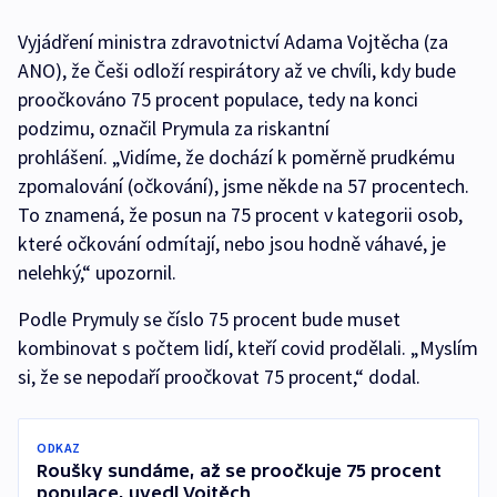
Vyjádření ministra zdravotnictví Adama Vojtěcha (za
ANO), že Češi odloží respirátory až ve chvíli, kdy bude
proočkováno 75 procent populace, tedy na konci
podzimu, označil Prymula za riskantní
prohlášení. „Vidíme, že dochází k poměrně prudkému
zpomalování (očkování), jsme někde na 57 procentech.
To znamená, že posun na 75 procent v kategorii osob,
které očkování odmítají, nebo jsou hodně váhavé, je
nelehký,“ upozornil.
Podle Prymuly se číslo 75 procent bude muset
kombinovat s počtem lidí, kteří covid prodělali. „Myslím
si, že se nepodaří proočkovat 75 procent,“ dodal.
ODKAZ
Roušky sundáme, až se proočkuje 75 procent
populace, uvedl Vojtěch