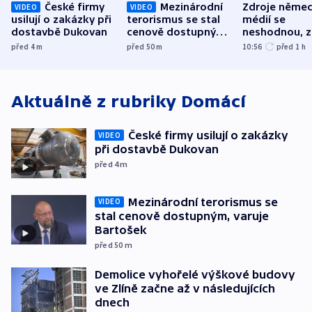
České firmy
Mezinárodní
Zdroje něme
VIDEO
VIDEO
usilují o zakázky při
terorismus se stal
médií se
dostavbě Dukovan
cenově dostupným,
neshodnou, z
varuje Bartošek
letadle ohro
před 4
m
před 50
m
10:56
před 1
h
v Lipsku dro
byla munice
Aktuálně z rubriky
Domácí
České firmy usilují o zakázky
VIDEO
při dostavbě Dukovan
před 4
m
Mezinárodní terorismus se
VIDEO
stal cenově dostupným, varuje
Bartošek
před 50
m
Demolice vyhořelé výškové budovy
ve Zlíně začne až v následujících
dnech