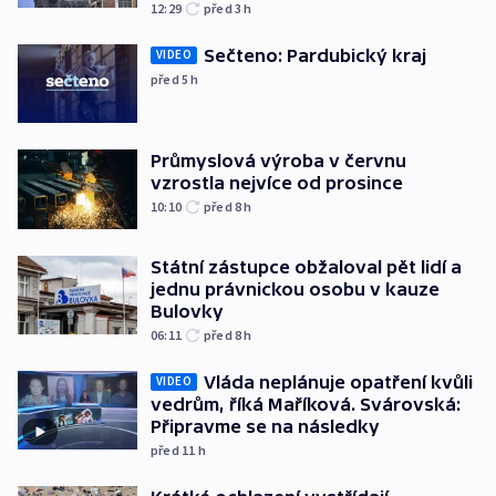
12:29
před 3
h
Sečteno: Pardubický kraj
VIDEO
před 5
h
Průmyslová výroba v červnu
vzrostla nejvíce od prosince
10:10
před 8
h
Státní zástupce obžaloval pět lidí a
jednu právnickou osobu v kauze
Bulovky
06:11
před 8
h
Vláda neplánuje opatření kvůli
VIDEO
vedrům, říká Maříková. Svárovská:
Připravme se na následky
před 11
h