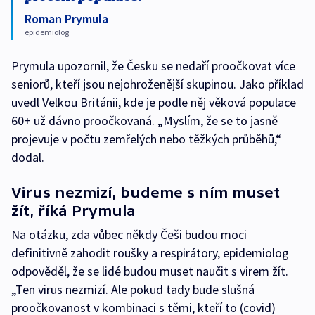
Roman Prymula
epidemiolog
Prymula upozornil, že Česku se nedaří proočkovat více
seniorů, kteří jsou nejohroženější skupinou. Jako příklad
uvedl Velkou Británii, kde je podle něj věková populace
60+ už dávno proočkovaná. „Myslím, že se to jasně
projevuje v počtu zemřelých nebo těžkých průběhů,“
dodal.
Virus nezmizí, budeme s ním muset
žít, říká Prymula
Na otázku, zda vůbec někdy Češi budou moci
definitivně zahodit roušky a respirátory, epidemiolog
odpověděl, že se lidé budou muset naučit s virem žít.
„Ten virus nezmizí. Ale pokud tady bude slušná
proočkovanost v kombinaci s těmi, kteří to (covid)