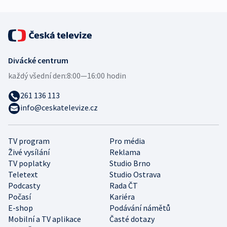
Divácké centrum
každý všední den:
8:00—16:00 hodin
261 136 113
info@ceskatelevize.cz
TV program
Pro média
Živé vysílání
Reklama
TV poplatky
Studio Brno
Teletext
Studio Ostrava
Podcasty
Rada ČT
Počasí
Kariéra
E-shop
Podávání námětů
Mobilní a TV aplikace
Časté dotazy