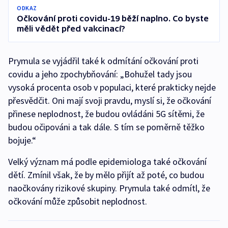
ODKAZ
Očkování proti covidu-19 běží naplno. Co byste
měli vědět před vakcinací?
Prymula se vyjádřil také k odmítání očkování proti
covidu a jeho zpochybňování: „Bohužel tady jsou
vysoká procenta osob v populaci, které prakticky nejde
přesvědčit. Oni mají svoji pravdu, myslí si, že očkování
přinese neplodnost, že budou ovládáni 5G sítěmi, že
budou očipováni a tak dále. S tím se poměrně těžko
bojuje.“
Velký význam má podle epidemiologa také očkování
dětí. Zmínil však, že by mělo přijít až poté, co budou
naočkovány rizikové skupiny. Prymula také odmítl, že
očkování může způsobit neplodnost.