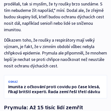
prodělali, tak si myslím, že ty roušky brzo sundáme. S
tím nebudeme žít napořád,“ míní. Dodal ale, že zřejmě
budou skupiny lidí, kteří budou ochranu dýchacích cest
nosit dál, například senioři nebo lidé se sníženou
imunitou.
Důkazem toho, že roušky a respirátory mají velký
význam, je fakt, že v zimním období vůbec nebyla
chřipková epidemie. Prymula ale připomněl, že mnohem
lepší je nechat se proti chřipce naočkovat než neustále
nosit ochranu dýchacích cest.
ODKAZ
Imunita z očkování proti covidu po čase klesá,
říkají britští experti. Řada zemí řeší třetí dávku
Prymula: Až 15 tisíc lidí zemřít