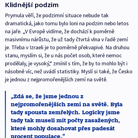
Klidnější podzim
Prymula věří, že podzimní situace nebude tak
dramatická, jako tomu bylo loni na podzim nebo letos
na jaře. „V Evropě vidíme, že dochází k poměrně
masivnímu nárůstu, že už tady čtvrtá vlna v řadě zemí
je. Třeba v Izraeli je to poměrně překvapivé. Na druhou
stanu, myslím si, že u nás počet osob, které nemoc
prodělaly, je vysoký,“ zmínil s tím, že by to mohlo být i
násobně víc, než uvádí statistiky. Myslí si také, že Česko
je jednou z nejpromořenějších zemí na světě.
Zdá se, že jsme jednou z
nejpromořenějších zemí na světě. Byla
tady spousta zemřelých. Logicky jsme
tady tak museli mít počty zasažených,
které mohly dosahovat přes padesát
procent populace.