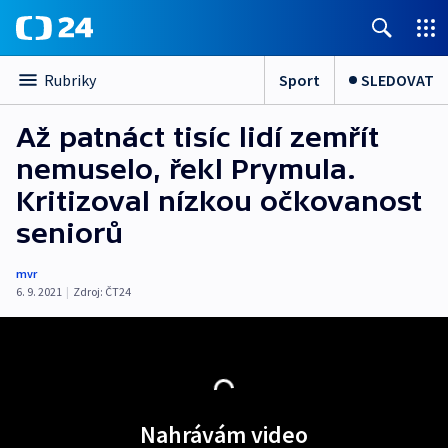
Sport
SLEDOVAT
Rubriky
Až patnáct tisíc lidí zemřít
nemuselo, řekl Prymula.
Kritizoval nízkou očkovanost
seniorů
mvr
6. 9. 2021
|
Zdroj:
ČT24
Nahrávám video