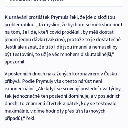
K uznávání protilátek Prymula řekl, že jde o složitou
problematiku. „Já myslím, že bychom se měli shodnout
na tom, že lidé, kteří covid prodělali, by měli dostat
jenom jednu dávku (vakcíny), protože to je dostatečné.
Jestli ale uznat, že tito lidé jsou imunní a nemuseli by
být testováni, to už je věc mnohem diskutabilnější,“
upozornil.
V posledních dnech nakažených koronavirem v Česku
přibývá. Podle Prymuly však tento nárůst není
exponenciální. „Ale když se srovnají poslední dva týdny,
tak jednoznačně ten poslední dominuje, a v posledních
dnech, to znamená čtvrtek a pátek, kdy se testovalo
maximálně, vidíme hodnoty přes tři sta (nových
případů),“ řekl.