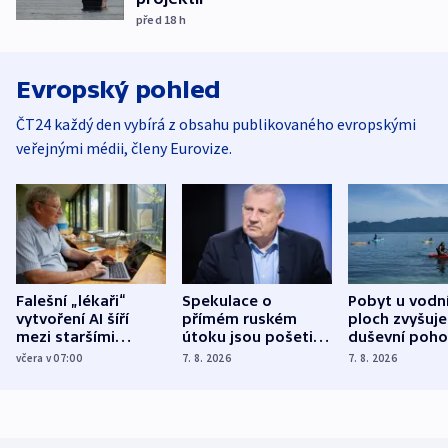
před 18
h
Evropský pohled
ČT24 každý den vybírá z obsahu publikovaného evropskými
veřejnými médii, členy Eurovize.
Falešní „lékaři“
Spekulace o
Pobyt u vodn
vytvoření AI šíří
přímém ruském
ploch zvyšuje
mezi staršími
útoku jsou pošetilé,
duševní poho
Poláky nebezpečné
míní estonský
ukázala
včera v 07:00
7. 8. 2026
7. 8. 2026
zdravotní rady
bezpečnostní
mezinárodní 
expert