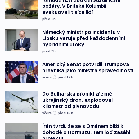
požáry. V Britské Kolumbii
evakuovali tisíce lidí
před 3
h
Německý ministr po incidentu v
Lipsku varuje před každodenními
hybridními útoky
před 7
h
Americký Senát potvrdil Trumpova
právníka jako ministra spravedlnosti
včera
před 15
h
Do Bulharska pronikl zřejmě
ukrajinský dron, explodoval
kilometr od plynovodu
včera
před 16
h
Írán tvrdí, že se s Ománem blíží k
dohodě o Hormuzu. Tam loď zasáhl
projektil