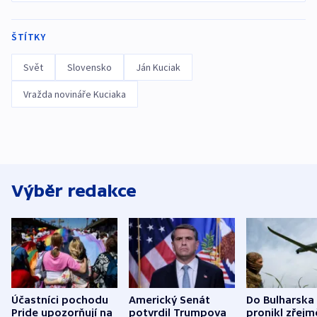
ŠTÍTKY
Svět
Slovensko
Ján Kuciak
Vražda novináře Kuciaka
Výběr redakce
Účastníci pochodu
Americký Senát
Do Bulharska
Pride upozorňují na
potvrdil Trumpova
pronikl zřejm