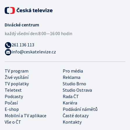
Divácké centrum
každý všední den:
8:00—16:00 hodin
261 136 113
info@ceskatelevize.cz
TV program
Pro média
Živé vysílání
Reklama
TV poplatky
Studio Brno
Teletext
Studio Ostrava
Podcasty
Rada ČT
Počasí
Kariéra
E-shop
Podávání námětů
Mobilní a TV aplikace
Časté dotazy
Vše o ČT
Kontakty