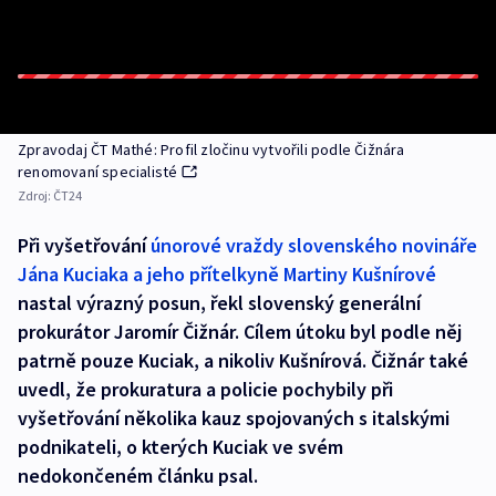
Zpravodaj ČT Mathé: Profil zločinu vytvořili podle Čižnára
renomovaní specialisté
Zdroj:
ČT24
Při vyšetřování
únorové vraždy slovenského novináře
Jána Kuciaka a jeho přítelkyně Martiny Kušnírové
nastal výrazný posun, řekl slovenský generální
prokurátor Jaromír Čižnár. Cílem útoku byl podle něj
patrně pouze Kuciak, a nikoliv Kušnírová. Čižnár také
uvedl, že prokuratura a policie pochybily při
vyšetřování několika kauz spojovaných s italskými
podnikateli, o kterých Kuciak ve svém
nedokončeném článku psal.