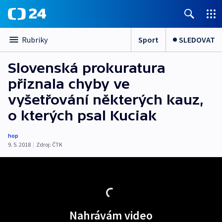
Sport
SLEDOVAT
Rubriky
Slovenská prokuratura
přiznala chyby ve
vyšetřování některých kauz,
o kterých psal Kuciak
hop
9. 5. 2018
|
Zdroj:
ČTK
Nahrávám video