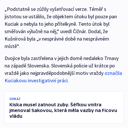
„Podstatně se zúžily vyšetřovací verze. Téměř s
jistotou se ustálilo, že objektem útoku byl pouze pan
Kuciak a nebyla to jeho přítelkyně. Tento útok byl
směřován výlučně na něj,“ uvedl Čižnár. Dodal, že
Kušnírová byla „v nesprávné době na nesprávném
místě“.
Dvojice byla zastřelena v jejich domě nedaleko Trnavy
na západě Slovenska. Slovenská policie už krátce po
vraždě jako nejpravděpodobnější motiv vraždy
označila
Kuciakovu investigativní práci.
ODKAZ
Kiska musel zatnout zuby. Šéfkou vnitra
jmenoval Sakovou, která měla vazby na Ficovu
vládu