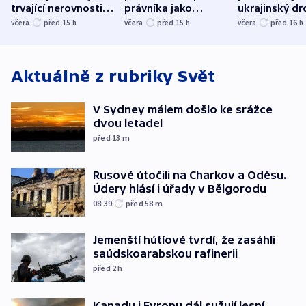
trvající nerovnosti i
právníka jako
ukrajinský dr
společenskou
ministra
explodoval k
včera
před 15
h
včera
před 15
h
včera
před 16
h
atmosféru
spravedlnosti
od plynovod
Aktuálně z rubriky
Svět
V Sydney málem došlo ke srážce
dvou letadel
před 13
m
Rusové útočili na Charkov a Oděsu.
Údery hlásí i úřady v Bělgorodu
08:39
před 58
m
Jemenští hútíové tvrdí, že zasáhli
saúdskoarabskou rafinerii
před 2
h
Kanadu i Evropu dál sužují lesní