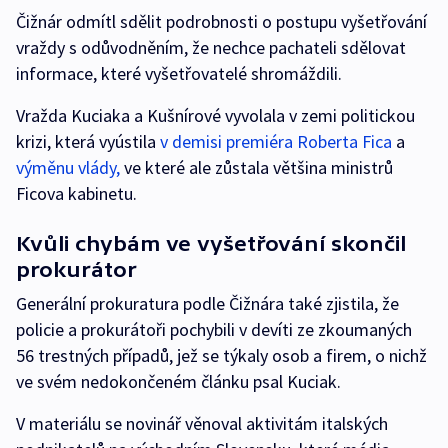
Čižnár odmítl sdělit podrobnosti o postupu vyšetřování
vraždy s odůvodněním, že nechce pachateli sdělovat
informace, které vyšetřovatelé shromáždili.
Vražda Kuciaka a Kušnírové vyvolala v zemi politickou
krizi, která vyústila
v demisi premiéra Roberta Fica
a
výměnu vlády,
ve které ale zůstala většina ministrů
Ficova kabinetu.
Kvůli chybám ve vyšetřování skončil
prokurátor
Generální prokuratura podle Čižnára také zjistila, že
policie a prokurátoři pochybili v devíti ze zkoumaných
56 trestných případů, jež se týkaly osob a firem, o nichž
ve svém nedokončeném článku psal Kuciak.
V materiálu se novinář věnoval aktivitám italských