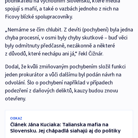
podnikatelů na východním Slovensku, které média
spojují s mafií, a také o vazbách jednoho z nich na
Ficovy blízké spolupracovníky.
„Nemáme se čím chlubit. Z devíti (pochybení) byla jedna
chyba procesní, v osmi byly chyby skutkové – buď věci
byly odmítnuty předčasně, nezákonně a některé
z důvodů, které nechápu ani já,“ řekl Čižnár.
Dodal, že kvůli zmiňovaným pochybením složil funkci
jeden prokurátor a vůči dalšímu byl podán návrh na
odvolání. Šlo o pochybení například v případech
podezření z daňových deliktů, kauzy budou znovu
otevřeny.
ODKAZ
Článek Jána Kuciaka: Talianska mafia na
Slovensku. Jej chápadlá siahajú aj do politiky