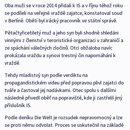
Oba muži se v roce 2014 přidali k IS a v říjnu téhož roku
se podíleli na veřejné vraždě zajatce, konstatoval soud
v Berlíně. Obětí byl irácký pracovník ve státní správě.
Pětačtyřicetiletý muž a jeho syn byli shodně shledáni
vinnými z členství v teroristické organizaci v zahraničí a
ze spáchání válečných zločinů. Otci obžaloba navíc
prokázala vraždu a synovi trestný čin napomáhání k
vraždě.
Tehdy mladistvý syn podle verdiktu na
propagandistickém videu před popravou plivl zajatci do
tváře a častoval jej nadávkami. Otec spolu s dalšími
následně přivedl oběť na popraviště, kde ji zastřelil jiný
příslušník IS.
Podle deníku Die Welt je rozsudek nepravomocný a lze
se proti němu odvolat. Proces se uskutečnil na základě