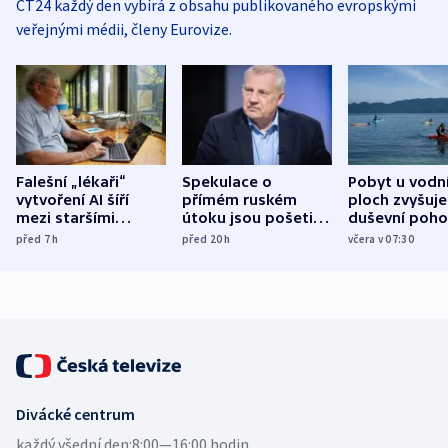
ČT24 každý den vybírá z obsahu publikovaného evropskými
veřejnými médii, členy Eurovize.
Falešní „lékaři“
Spekulace o
Pobyt u vodn
vytvoření AI šíří
přímém ruském
ploch zvyšuje
mezi staršími
útoku jsou pošetilé,
duševní poho
Poláky nebezpečné
míní estonský
ukázala
před 7
h
před 20
h
včera v 07:30
zdravotní rady
bezpečnostní
mezinárodní 
expert
Divácké centrum
každý všední den:
8:00—16:00 hodin