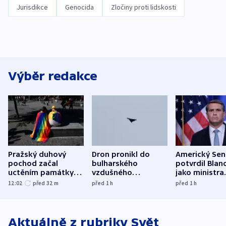
Jurisdikce
Genocida
Zločiny proti lidskosti
Výběr redakce
Pražský duhový
Dron pronikl do
Americký Sen
pochod začal
bulharského
potvrdil Blan
uctěním památky
vzdušného
jako ministra
obětí berlínského
prostoru,
spravedlnost
12:02
před 32
m
před 1
h
před 1
h
útoku
explodoval kilometr
od plynovodu
Aktuálně z rubriky
Svět