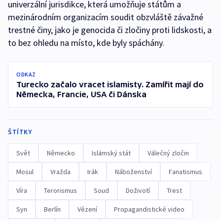
univerzální jurisdikce, která umožňuje státům a
mezinárodním organizacím soudit obzvláště závažné
trestné činy, jako je genocida či zločiny proti lidskosti, a
to bez ohledu na místo, kde byly spáchány.
ODKAZ
Turecko začalo vracet islamisty. Zamířit mají do
Německa, Francie, USA či Dánska
ŠTÍTKY
Svět
Německo
Islámský stát
Válečný zločin
Mosul
Vražda
Irák
Náboženství
Fanatismus
Víra
Terorismus
Soud
Doživotí
Trest
Syn
Berlín
Vězení
Propagandistické video