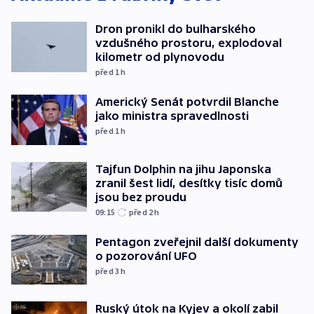
Dron pronikl do bulharského
vzdušného prostoru, explodoval
kilometr od plynovodu
před 1
h
Americký Senát potvrdil Blanche
jako ministra spravedlnosti
před 1
h
Tajfun Dolphin na jihu Japonska
zranil šest lidí, desítky tisíc domů
jsou bez proudu
09:15
před 2
h
Pentagon zveřejnil další dokumenty
o pozorování UFO
před 3
h
Ruský útok na Kyjev a okolí zabil