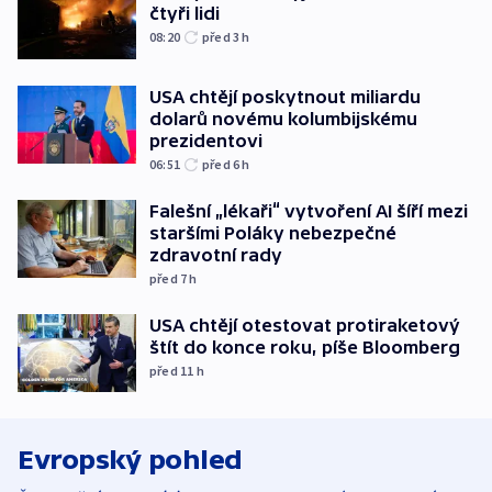
čtyři lidi
08:20
před 3
h
USA chtějí poskytnout miliardu
dolarů novému kolumbijskému
prezidentovi
06:51
před 6
h
Falešní „lékaři“ vytvoření AI šíří mezi
staršími Poláky nebezpečné
zdravotní rady
před 7
h
USA chtějí otestovat protiraketový
štít do konce roku, píše Bloomberg
před 11
h
Evropský pohled