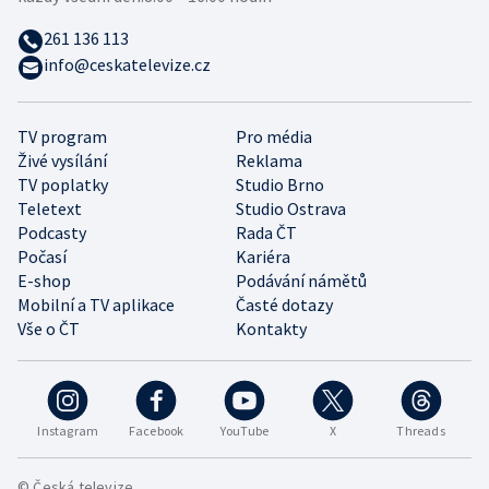
261 136 113
info@ceskatelevize.cz
TV program
Pro média
Živé vysílání
Reklama
TV poplatky
Studio Brno
Teletext
Studio Ostrava
Podcasty
Rada ČT
Počasí
Kariéra
E-shop
Podávání námětů
Mobilní a TV aplikace
Časté dotazy
Vše o ČT
Kontakty
Instagram
Facebook
YouTube
X
Threads
© Česká televize