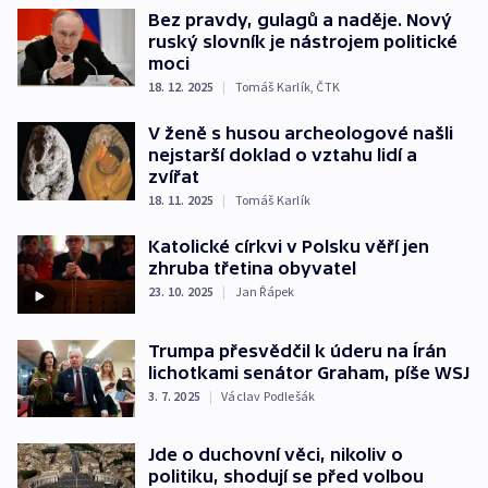
Bez pravdy, gulagů a naděje. Nový
ruský slovník je nástrojem politické
moci
18. 12. 2025
|
Tomáš Karlík
,
ČTK
V ženě s husou archeologové našli
nejstarší doklad o vztahu lidí a
zvířat
18. 11. 2025
|
Tomáš Karlík
Katolické církvi v Polsku věří jen
zhruba třetina obyvatel
23. 10. 2025
|
Jan Řápek
Trumpa přesvědčil k úderu na Írán
lichotkami senátor Graham, píše WSJ
3. 7. 2025
|
Václav Podlešák
Jde o duchovní věci, nikoliv o
politiku, shodují se před volbou