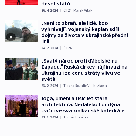
deset států
26. 4. 2024
|
ČT24
,
Marek Vrlák
„Není to zbraň, ale lidé, kdo
vyhrávají“. Vojenský kaplan sdílí
dojmy ze života v ukrajinské přední
linii
24. 2. 2024
|
ČT24
„Svatý národ proti ďábelskému
Západu.“ Ruská církev hájí invazi na
Ukrajinu i za cenu ztráty vlivu ve
světě
23. 2. 2024
|
Tereza Rozalie Vochozková
Jóga, umění a tisíc let stará
architektura. Nedaleko Londýna
cvičili ve svatoalbanské katedrále
23. 1. 2024
|
Tomáš Horáček