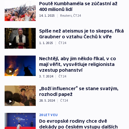
Poutě Kumbhaméla se zúčastní až
400 milionů lidí
14. 1. 2025
|
Reuters
,
ČT24
Spíše než ateismus je to skepse, říká
Graubner o vztahu Čechů k víře
1. 1. 2025
|
ČT24
Nechtějí, aby jim někdo říkal, v co
mají věřit, vysvětluje religionista
vzestup pohanství
3. 7. 2024
|
ČT24
„Boží influencer“ se stane svatým,
rozhodl papež
28. 5. 2024
|
ČT24
20 LET V EU
Do evropské rodiny chce dvě
dekády po českém vstupu dalších