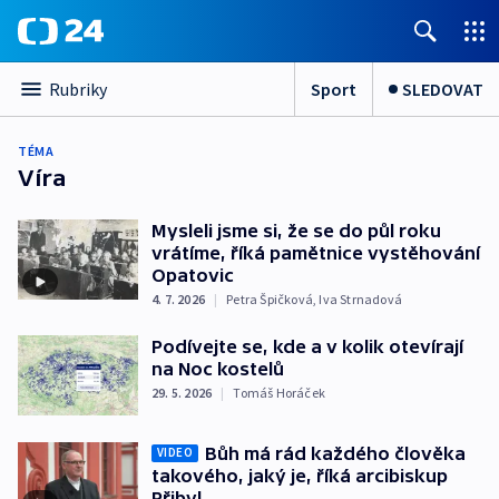
Sport
SLEDOVAT
Rubriky
TÉMA
Víra
Mysleli jsme si, že se do půl roku
vrátíme, říká pamětnice vystěhování
Opatovic
4. 7. 2026
|
Petra Špičková
,
Iva Strnadová
Podívejte se, kde a v kolik otevírají
na Noc kostelů
29. 5. 2026
|
Tomáš Horáček
Bůh má rád každého člověka
VIDEO
takového, jaký je, říká arcibiskup
Přibyl