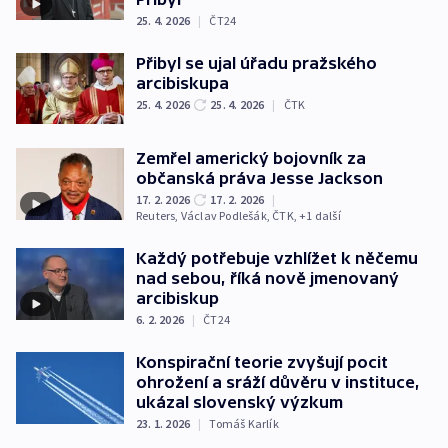
25. 4. 2026
|
ČT24
Přibyl se ujal úřadu pražského
arcibiskupa
25. 4. 2026
25. 4. 2026
|
ČTK
Zemřel americký bojovník za
občanská práva Jesse Jackson
17. 2. 2026
17. 2. 2026
|
Reuters
,
Václav Podlešák
,
ČTK
, +1 další
Každý potřebuje vzhlížet k něčemu
nad sebou, říká nově jmenovaný
arcibiskup
6. 2. 2026
|
ČT24
Konspirační teorie zvyšují pocit
ohrožení a sráží důvěru v instituce,
ukázal slovenský výzkum
23. 1. 2026
|
Tomáš Karlík