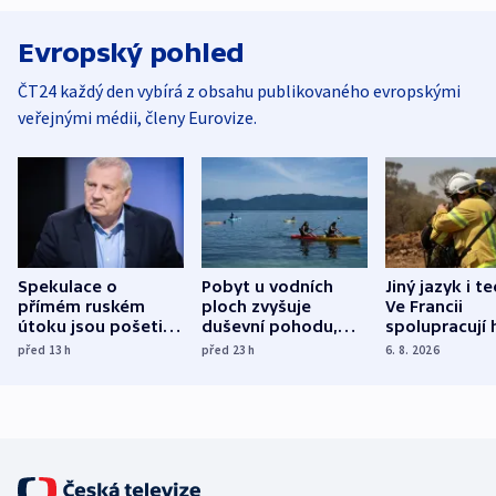
Evropský pohled
ČT24 každý den vybírá z obsahu publikovaného evropskými
veřejnými médii, členy Eurovize.
Spekulace o
Pobyt u vodních
Jiný jazyk i t
přímém ruském
ploch zvyšuje
Ve Francii
útoku jsou pošetilé,
duševní pohodu,
spolupracují h
míní estonský
ukázala
různých zemí
před 13
h
před 23
h
6. 8. 2026
bezpečnostní
mezinárodní studie
expert