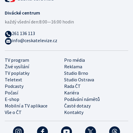
Divácké centrum
každý všední den:
8:00—16:00 hodin
261 136 113
info@ceskatelevize.cz
TV program
Pro média
Živé vysílání
Reklama
TV poplatky
Studio Brno
Teletext
Studio Ostrava
Podcasty
Rada ČT
Počasí
Kariéra
E-shop
Podávání námětů
Mobilní a TV aplikace
Časté dotazy
Vše o ČT
Kontakty