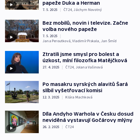
papeže Duka a Herman
7. 5. 2025
|
ČT24
,
Jáchym Novotný
Bez mobilů, novin i televize. Začne
volba nového papeže
7. 5. 2025
|
Jana Peroutková
,
Vladimír Piskala
,
Jan Šmíd
Ztratili jsme smysl pro bolest a
úzkost, míní filozofka Matějčková
27. 4. 2025
|
ČT24
,
Jolana Vašinová
Po masakru syrských alavitů Šará
slíbil vyšetřovací komisi
12. 3. 2025
|
Klára Machková
Díla Andyho Warhola v Česku dosud
neviděná vystavují Gočárovy mlýny
26. 2. 2025
|
ČT24