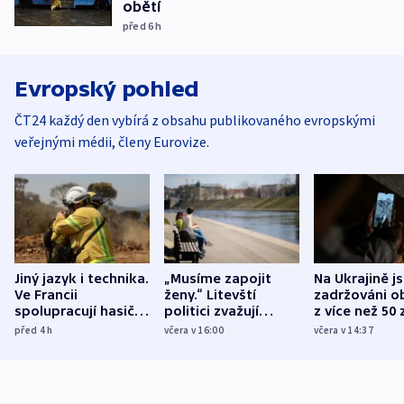
obětí
před 6
h
Evropský pohled
ČT24 každý den vybírá z obsahu publikovaného evropskými
veřejnými médii, členy Eurovize.
Jiný jazyk i technika.
„Musíme zapojit
Na Ukrajině j
Ve Francii
ženy.“ Litevští
zadržováni o
spolupracují hasiči z
politici zvažují
z více než 50 
různých zemí
dohodu o
Bojovali na s
před 4
h
včera v 16:00
včera v 14:37
demografii
Ruska