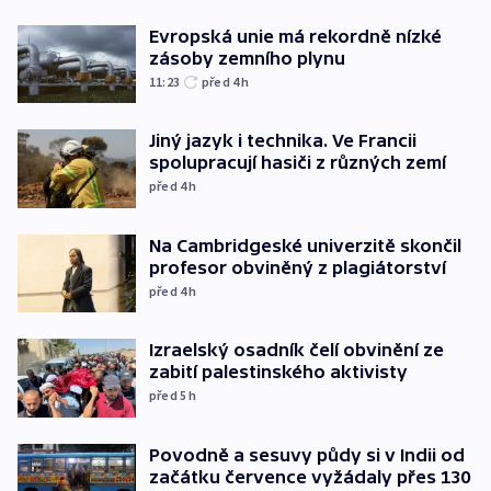
Evropská unie má rekordně nízké
zásoby zemního plynu
11:23
před 4
h
Jiný jazyk i technika. Ve Francii
spolupracují hasiči z různých zemí
před 4
h
Na Cambridgeské univerzitě skončil
profesor obviněný z plagiátorství
před 4
h
Izraelský osadník čelí obvinění ze
zabití palestinského aktivisty
před 5
h
Povodně a sesuvy půdy si v Indii od
začátku července vyžádaly přes 130