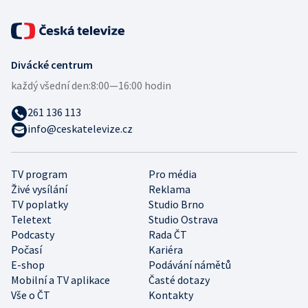
Divácké centrum
každý všední den:
8:00—16:00 hodin
261 136 113
info@ceskatelevize.cz
TV program
Pro média
Živé vysílání
Reklama
TV poplatky
Studio Brno
Teletext
Studio Ostrava
Podcasty
Rada ČT
Počasí
Kariéra
E-shop
Podávání námětů
Mobilní a TV aplikace
Časté dotazy
Vše o ČT
Kontakty