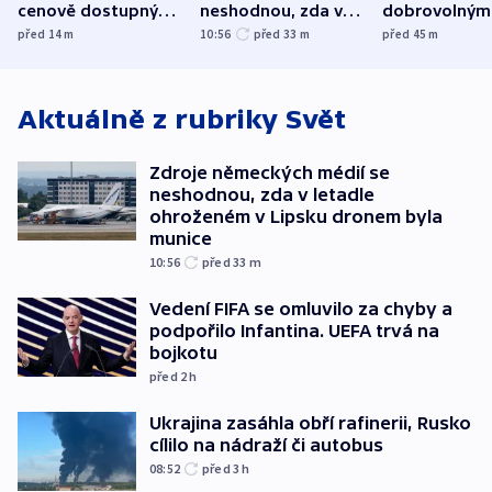
cenově dostupným,
neshodnou, zda v
dobrovolným
varuje Bartošek
letadle ohroženém
hasičům fina
před 14
m
10:56
před 33
m
před 45
m
v Lipsku dronem
techniku i ak
byla munice
Aktuálně z rubriky
Svět
Zdroje německých médií se
neshodnou, zda v letadle
ohroženém v Lipsku dronem byla
munice
10:56
před 33
m
Vedení FIFA se omluvilo za chyby a
podpořilo Infantina. UEFA trvá na
bojkotu
před 2
h
Ukrajina zasáhla obří rafinerii, Rusko
cílilo na nádraží či autobus
08:52
před 3
h