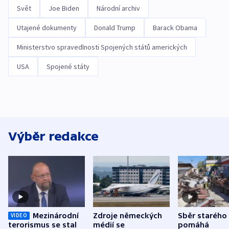
Svět
Joe Biden
Národní archiv
Utajené dokumenty
Donald Trump
Barack Obama
Ministerstvo spravedlnosti Spojených států amerických
USA
Spojené státy
Výběr redakce
Mezinárodní
Zdroje německých
Sběr starého
VIDEO
terorismus se stal
médií se
pomáhá