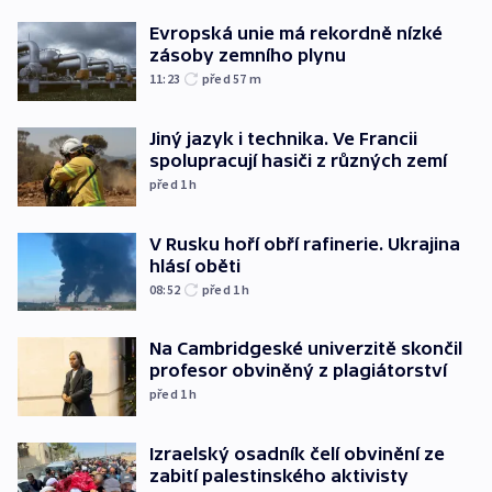
Evropská unie má rekordně nízké
zásoby zemního plynu
11:23
před 57
m
Jiný jazyk i technika. Ve Francii
spolupracují hasiči z různých zemí
před 1
h
V Rusku hoří obří rafinerie. Ukrajina
hlásí oběti
08:52
před 1
h
Na Cambridgeské univerzitě skončil
profesor obviněný z plagiátorství
před 1
h
Izraelský osadník čelí obvinění ze
zabití palestinského aktivisty