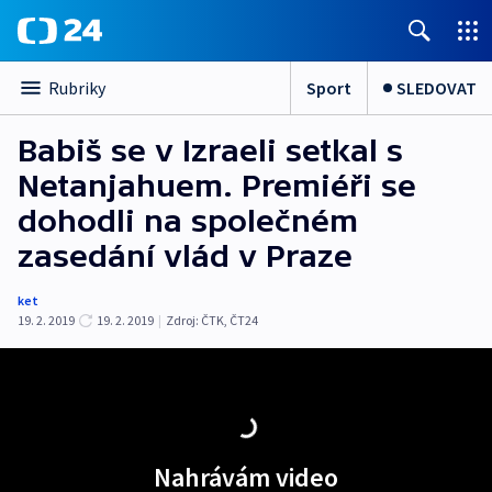
Sport
SLEDOVAT
Rubriky
Babiš se v Izraeli setkal s
Netanjahuem. Premiéři se
dohodli na společném
zasedání vlád v Praze
ket
19. 2. 2019
19. 2. 2019
|
Zdroj:
ČTK
,
ČT24
Nahrávám video