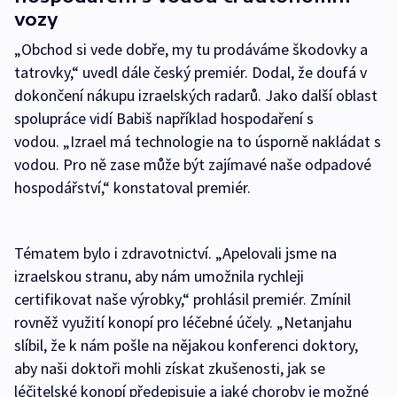
vozy
„Obchod si vede dobře, my tu prodáváme škodovky a
tatrovky,“ uvedl dále český premiér. Dodal, že doufá v
dokončení nákupu izraelských radarů. Jako další oblast
spolupráce vidí Babiš například hospodaření s
vodou. „Izrael má technologie na to úsporně nakládat s
vodou. Pro ně zase může být zajímavé naše odpadové
hospodářství,“ konstatoval premiér.
Tématem bylo i zdravotnictví. „Apelovali jsme na
izraelskou stranu, aby nám umožnila rychleji
certifikovat naše výrobky,“ prohlásil premiér. Zmínil
rovněž využití konopí pro léčebné účely. „Netanjahu
slíbil, že k nám pošle na nějakou konferenci doktory,
aby naši doktoři mohli získat zkušenosti, jak se
léčitelské konopí předepisuje a jaké choroby je možné