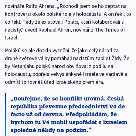
novináře Ralfa Ahrena. „Rozhodl jsem se ho zeptat na
kontroverzi okolo polské role v holocaustu. A on řekl, to
co řekl. Tedy že existovali Poláci, kteří kolaborovali s
nacisty,“ uvedl Raphael Ahren, novinář z The Times of
Israel.
Poláků se ale dotklo vyznění, že jako celý národ za
druhé světové války pomáhali nacistům zabíjet Židy. Že
by Netanjahu polský národ obviňoval z podílu na
holocaustu, popřela velvyslankyně Izraele ve Varšavě a
odmítl to rovněž úřad izraelského premiéra.
Doufejme, že se konflikt urovná. Česká
republika převezme předsednictví V4 de
facto už od června. Předpokládám, že
bychom tu V4 mohli uspořádat s Izraelem
společně někdy na podzim.