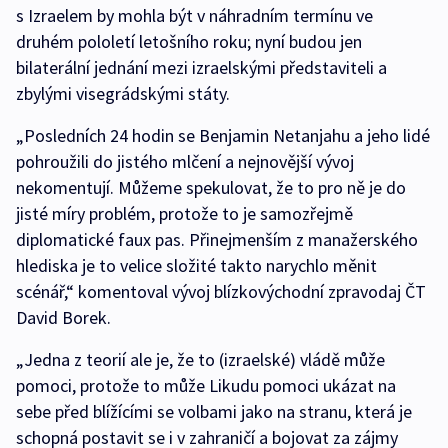
s Izraelem by mohla být v náhradním termínu ve
druhém pololetí letošního roku; nyní budou jen
bilaterální jednání mezi izraelskými představiteli a
zbylými visegrádskými státy.
„Posledních 24 hodin se Benjamin Netanjahu a jeho lidé
pohroužili do jistého mlčení a nejnovější vývoj
nekomentují. Můžeme spekulovat, že to pro ně je do
jisté míry problém, protože to je samozřejmě
diplomatické faux pas. Přinejmenším z manažerského
hlediska je to velice složité takto narychlo měnit
scénář,“ komentoval vývoj blízkovýchodní zpravodaj ČT
David Borek.
„Jedna z teorií ale je, že to (izraelské) vládě může
pomoci, protože to může Likudu pomoci ukázat na
sebe před blížícími se volbami jako na stranu, která je
schopná postavit se i v zahraničí a bojovat za zájmy