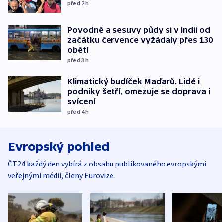
před 2
h
Povodně a sesuvy půdy si v Indii od
začátku července vyžádaly přes 130
obětí
před 3
h
Klimatický budíček Maďarů. Lidé i
podniky šetří, omezuje se doprava i
svícení
před 4
h
Evropský pohled
ČT24 každý den vybírá z obsahu publikovaného evropskými
veřejnými médii, členy Eurovize.