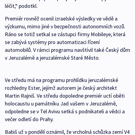
léčit,“ podotkl.
Premiér rovněž ocenil izraelské výsledky ve vědě a
výzkumu, mimo jiné v bezpečnosti autonomních vozů.
Ráno se totiž setkal se zástupci firmy Mobileye, která
se zabývá systémy pro automatizaci řízení
automobilů. V rámci programu navštívil také Český dům
v Jeruzalémě a jeruzalémské Staré Město.
Ve středu má na programu prohlídku jeruzalémské
rozhledny Ester, jejímž autorem je český architekt
Martin Rajniš. Ve středu dopoledne premiér uctí oběti
holocaustu u památníku Jad vašem v Jeruzalémě,
odpoledne se v Tel Avivu setká s podnikateli a vědci a
večer odletí do Prahy.
Babiš už v pondělí oznámil, že vrcholná schůzka zemí V4