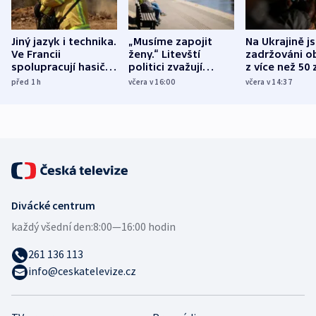
Jiný jazyk i technika.
„Musíme zapojit
Na Ukrajině j
Ve Francii
ženy.“ Litevští
zadržováni o
spolupracují hasiči z
politici zvažují
z více než 50 
různých zemí
dohodu o
Bojovali na s
před 1
h
včera v 16:00
včera v 14:37
demografii
Ruska
Divácké centrum
každý všední den:
8:00—16:00 hodin
261 136 113
info@ceskatelevize.cz