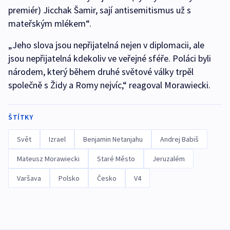
premiér) Jicchak Šamir, sají antisemitismus už s
mateřským mlékem“.
„Jeho slova jsou nepřijatelná nejen v diplomacii, ale
jsou nepřijatelná kdekoliv ve veřejné sféře. Poláci byli
národem, který během druhé světové války trpěl
společně s Židy a Romy nejvíc,“ reagoval Morawiecki.
ŠTÍTKY
Svět
Izrael
Benjamin Netanjahu
Andrej Babiš
Mateusz Morawiecki
Staré Město
Jeruzalém
Varšava
Polsko
Česko
V4