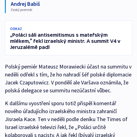
Andrej Babiš
český premiér
ODKAZ
„Poláci sáli antisemitismus s mateřským
mlékem,“ řekl izraelský ministr. A summit V4 v
Jeruzalémě padl
Polský pemiér Mateusz Morawiecki účast na summitu v
neděli odřekl s tím, že ho nahradí šéf polské diplomacie
Jacek Czaputowicz. V pondělí ale Varšava oznámila, že
polská delegace se summitu nezúčastní vůbec.
K dalšímu vyostření sporu totiž přispěl komentář
nového úřadujícího izraelského ministra zahraničí
Jisraela Kace. Ten v neděli podle deníku The Times of
Israel izraelské televizi řekl, že „Poláci určitě
kolaborovali s nacisty. A jak řekl (bývalý izraelský