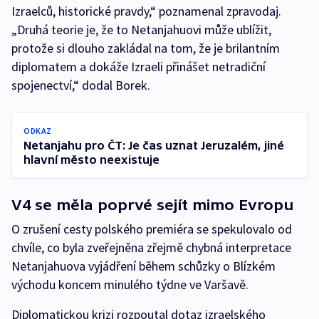
Izraelců, historické pravdy,“ poznamenal zpravodaj.
„Druhá teorie je, že to Netanjahuovi může ublížit,
protože si dlouho zakládal na tom, že je brilantním
diplomatem a dokáže Izraeli přinášet netradiční
spojenectví,“ dodal Borek.
ODKAZ
Netanjahu pro ČT: Je čas uznat Jeruzalém, jiné
hlavní město neexistuje
V4 se měla poprvé sejít mimo Evropu
O zrušení cesty polského premiéra se spekulovalo od
chvíle, co byla zveřejněna zřejmě chybná interpretace
Netanjahuova vyjádření během schůzky o Blízkém
východu koncem minulého týdne ve Varšavě.
Diplomatickou krizi rozpoutal dotaz izraelského