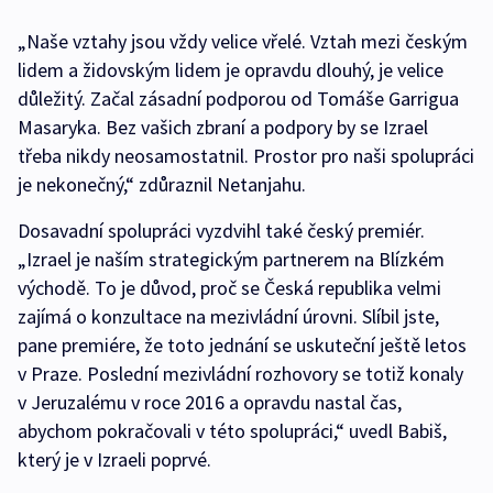
„Naše vztahy jsou vždy velice vřelé. Vztah mezi českým
lidem a židovským lidem je opravdu dlouhý, je velice
důležitý. Začal zásadní podporou od Tomáše Garrigua
Masaryka. Bez vašich zbraní a podpory by se Izrael
třeba nikdy neosamostatnil. Prostor pro naši spolupráci
je nekonečný,“ zdůraznil Netanjahu.
Dosavadní spolupráci vyzdvihl také český premiér.
„Izrael je naším strategickým partnerem na Blízkém
východě. To je důvod, proč se Česká republika velmi
zajímá o konzultace na mezivládní úrovni. Slíbil jste,
pane premiére, že toto jednání se uskuteční ještě letos
v Praze. Poslední mezivládní rozhovory se totiž konaly
v Jeruzalému v roce 2016 a opravdu nastal čas,
abychom pokračovali v této spolupráci,“ uvedl Babiš,
který je v Izraeli poprvé.