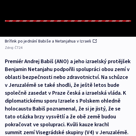
Brífink po jednání Babiše a Netanjahua v Izraeli
Zdroj:
ČT24
Premiér Andrej Babiš (ANO) a jeho izraelský protějšek
Benjamin Netanjahu podpořili spolupráci obou zemí v
oblasti bezpečnosti nebo zdravotnictví. Na schůzce
v Jeruzalémě se také shodli, že ještě letos bude
společně zasedat v Praze česká a izraelská vláda. K
diplomatickému sporu Izraele s Polskem ohledně
holocaustu Babiš poznamenal, že si je jistý, že se
tato otázka brzy vysvětlí a že obě země budou
pokračovat ve spolupraci. Kvůli kauze krachl
summit zemí Visegrádské skupiny (V4) v Jeruzalémě.