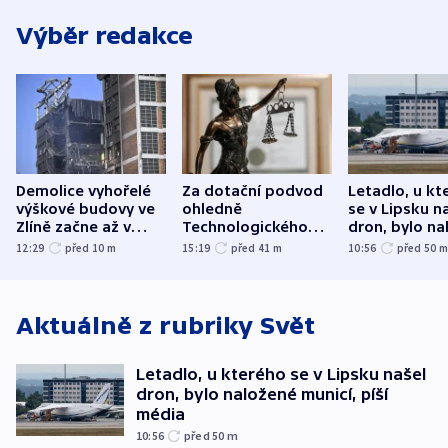
Výběr redakce
Demolice vyhořelé
Za dotační podvod
Letadlo, u kt
výškové budovy ve
ohledně
se v Lipsku n
Zlíně začne až v
Technologického
dron, bylo na
následujících dnech
parku poslal soud
municí, píší 
12:29
před 10
m
15:19
před 41
m
10:56
před 50
do vězení dva muže
Aktuálně z rubriky
Svět
Letadlo, u kterého se v Lipsku našel
dron, bylo naložené municí, píší
média
10:56
před 50
m