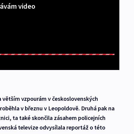
ávám video
a větším vzpourám v československých
 proběhla v březnu v Leopoldově. Druhá pak na
nici, ta také skončila zásahem policejních
venská televize odvysílala reportáž o této