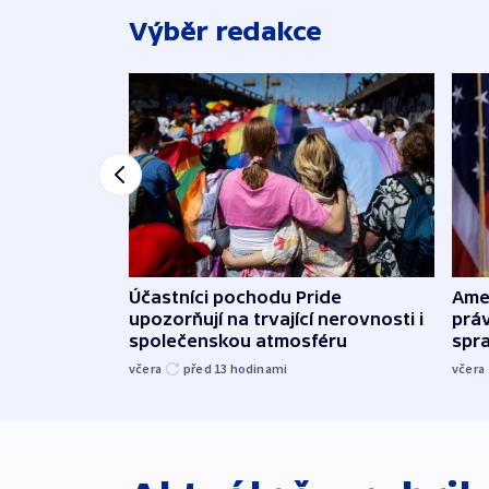
Výběr redakce
Účastníci pochodu Pride
Ame
upozorňují na trvající nerovnosti i
práv
společenskou atmosféru
spr
včera
před 13
hodinami
včera