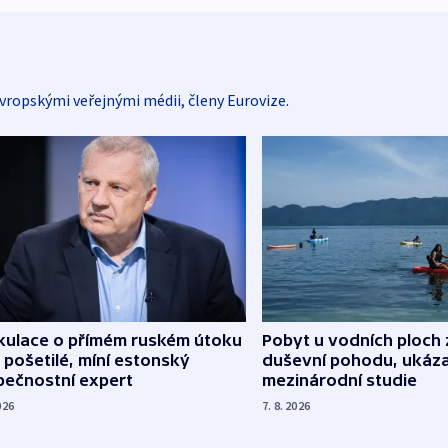
vropskými veřejnými médii, členy Eurovize.
kulace o přímém ruském útoku
Pobyt u vodních ploch 
 pošetilé, míní estonský
duševní pohodu, ukáza
pečnostní expert
mezinárodní studie
026
7. 8. 2026