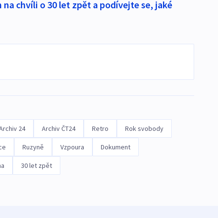
na chvíli o 30 let zpět a podívejte se, jaké
Archiv 24
Archiv ČT24
Retro
Rok svobody
ce
Ruzyně
Vzpoura
Dokument
ha
30 let zpět