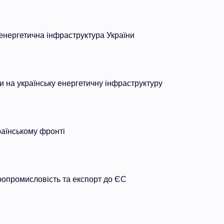
нергетична інфраструктура України
ки на українську енергетичну інфраструктуру
раїнському фронті
ропромисловість та експорт до ЄС