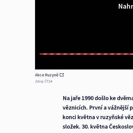
Nahr
Akce Ruzyně
Zdroj:
ČT24
Na jaře 1990 došlo ke dvěm
věznicích. První a vážnější
konci května v ruzyňské věz
složek. 30. května Českoslo