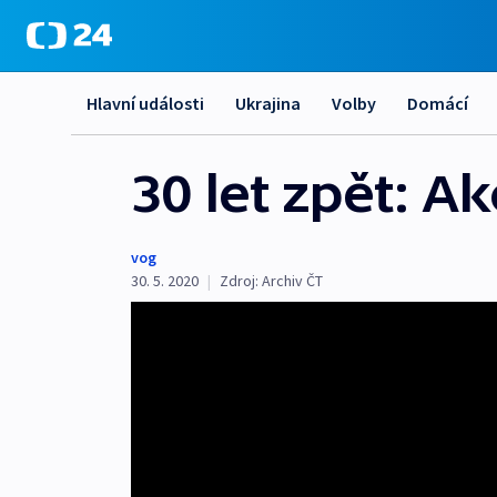
Hlavní události
Ukrajina
Volby
Domácí
30 let zpět: A
vog
30. 5. 2020
|
Zdroj:
Archiv ČT