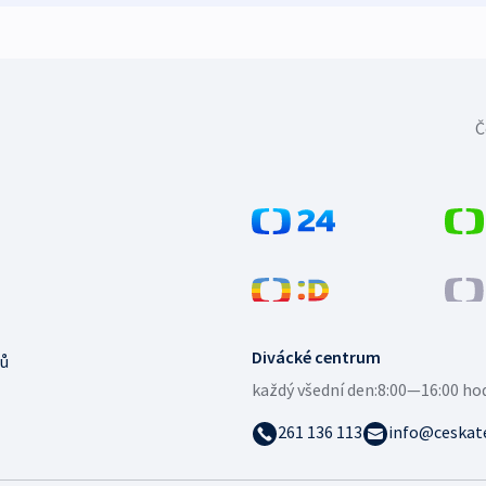
Č
Divácké centrum
ů
každý všední den:
8:00—16:00 ho
261 136 113
info@ceskate