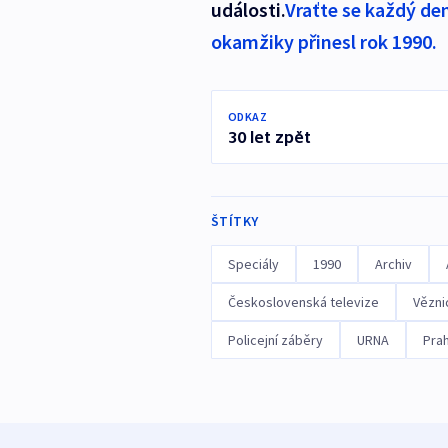
události.
Vraťte se každý den 
okamžiky přinesl rok 1990.
ODKAZ
30 let zpět
ŠTÍTKY
Speciály
1990
Archiv
Československá televize
Vězni
Policejní záběry
URNA
Pra