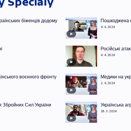
ky
Speciály
раїнських біженців додому
Пошкоджена е
4. 4. 2024
ні
Російські ата
4. 4. 2024
раїнського воєнного фронту
Медики на ук
2. 4. 2024
я Збройних Сил України
Українська аг
28. 3. 2024