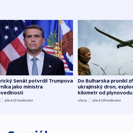
rický Senát potvrdil Trumpova
Do Bulharska pronikl z
níka jako ministra
ukrajinský dron, explo
avedlnosti
kilometr od plynovodu
před 13
hodinami
včera
před 14
hodinami