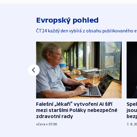
Evropský pohled
ČT24 každý den vybírá z obsahu publikovaného e
Falešní „lékaři“ vytvoření AI šíří
Spe
mezi staršími Poláky nebezpečné
jsou
zdravotní rady
bez
včera v 07:00
7. 8. 2