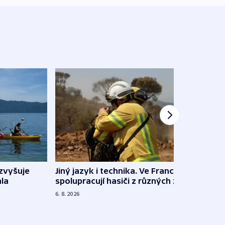
Jiný jazyk i technika. Ve Francii
zvyšuje
„Musí
spolupracují hasiči z různých zemí
la
polit
demo
6. 8. 2026
5. 8. 20