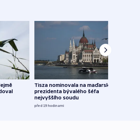
řejmě
Tisza nominovala na maďarského
Ruský
doval
prezidenta bývalého šéfa
čtyři 
nejvyššího soudu
včera
před 19
hodinami