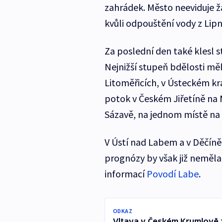
zahrádek. Město neeviduje 
kvůli odpouštění vody z Lipn
Za poslední den také klesl 
Nejnižší stupeň bdělosti měla
Litoměřicích, v Ústeckém kra
potok v Českém Jiřetíně na 
Sázavě, na jednom místě na Ž
V Ústí nad Labem a v Děčíně 
prognózy by však již neměla
informací
Povodí Labe
.
ODKAZ
Vltava v Českém Krumlově z