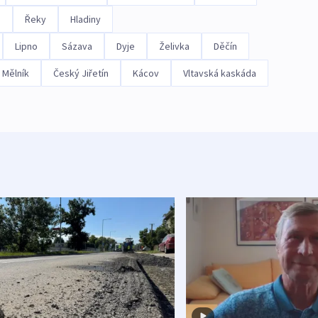
e
Řeky
Hladiny
Lipno
Sázava
Dyje
Želivka
Děčín
Mělník
Český Jiřetín
Kácov
Vltavská kaskáda