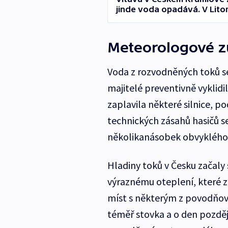
jinde voda opadává. V Litom
Meteorologové z
Voda z rozvodněných toků se
majitelé preventivně vyklid
zaplavila některé silnice, 
technických zásahů hasičů se
několikanásobek obvyklého
Hladiny toků v Česku začal
výraznému oteplení, které zp
míst s některým z povodňov
téměř stovka a o den pozděj