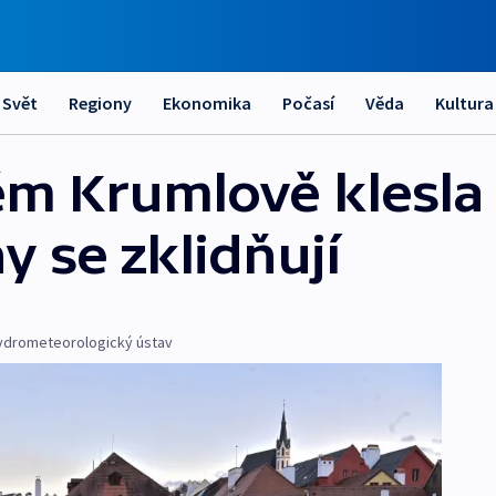
Svět
Regiony
Ekonomika
Počasí
Věda
Kultura
ém Krumlově klesla
y se zklidňují
ydrometeorologický ústav