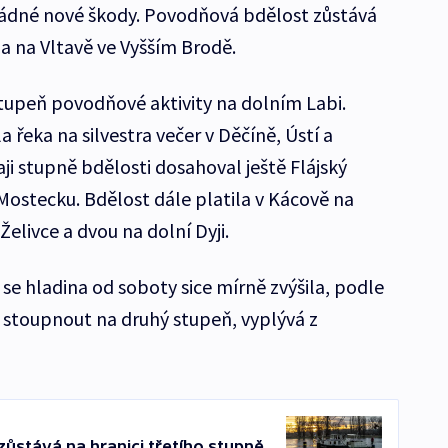
žádné nové škody. Povodňová bdělost zůstává
a na Vltavě ve Vyšším Brodě.
stupeň povodňové aktivity na dolním Labi.
 řeka na silvestra večer v Děčíně, Ústí a
ji stupně bdělosti dosahoval ještě Flájský
Mostecku. Bdělost dále platila v Kácově na
elivce a dvou na dolní Dyji.
se hladina od soboty sice mírně zvýšila, podle
 stoupnout na druhý stupeň, vyplývá z
ůstává na hranici třetího stupně,