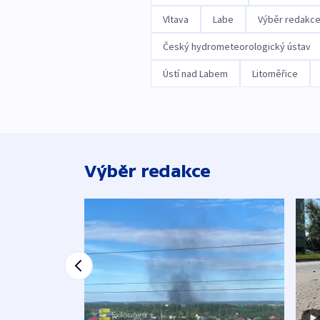
Vltava
Labe
Výběr redakc
Český hydrometeorologický ústav
Ústí nad Labem
Litoměřice
Výběr redakce