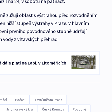
il na 24, v sobotu na patnáct.
ě zužují oblast s výstrahou před rozvodněním
 jen nižší stupeň výstrahy v Praze. V hlavním
rovní prvního povodňového stupně udržují
vody z vltavských přehrad.
ále platí na Labi. V Litoměřicích
mácí
Počasí
Hlavní město Praha
Jihomoravský kraj
Český Krumlov
Povodně