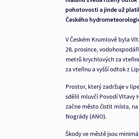
pohotovosti a jinde už plati
Českého hydrometeorologi
V Českém Krumlově byla Vlt
28. prosince, vodohospodáři
metrů krychlových za vteřin
za vteřinu a vyšší odtok z Li
Prostor, který zadržuje v li
sdělil mluvčí Povodí Vltavy
začne město čistit místa, na
Nogrády (ANO).
Škody ve městě jsou minimáln