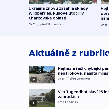
Ukrajina znovu zasáhla sklady
Hejt
Wildberries. Rusové útočili v
opra
Charkovské oblasti
namí
09:02
před 29
minutami
09:15
Aktuálně z rubri
Hejtmani řeší chybějící pen
nenárokové, namítá minis
09:15
před 1
hodinou
Vila Tugendhat slaví 25 le
zahradách
před 1
hodinou