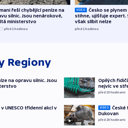
mani řeší chybějící peníze na
Česko se plynem 
VIDEO
vu silnic. Jsou nenárokové,
stihne, ujišťuje expert.
tá ministerstvo
však slíbit nelze
před 1
hodinou
před 1
hodinou
ky
Regiony
íze na opravu silnic. Jsou
Opilých řidi
terstvo
nejvíc ve st
před 10
hodinami
České 
t v UNESCO třídenní akcí v
VIDEO
Dukovan
před 20
hodinami