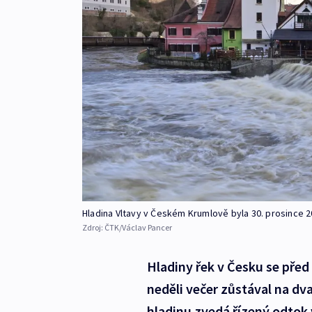
Hladina Vltavy v Českém Krumlově byla 30. prosince 2
Zdroj:
ČTK/Václav Pancer
Hladiny řek v Česku se před
neděli večer zůstával na dv
hladinu zvedá řízený odtok 