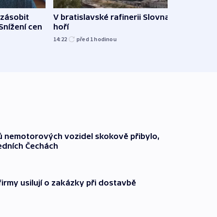
zásobit
V bratislavské rafinerii Slovnaft
Slove
 Snížení cen
hoří
tvrdí
14:22
před 1
hodinou
12:27
čů nemotorových vozidel skokově přibylo,
ředních Čechách
firmy usilují o zakázky při dostavbě