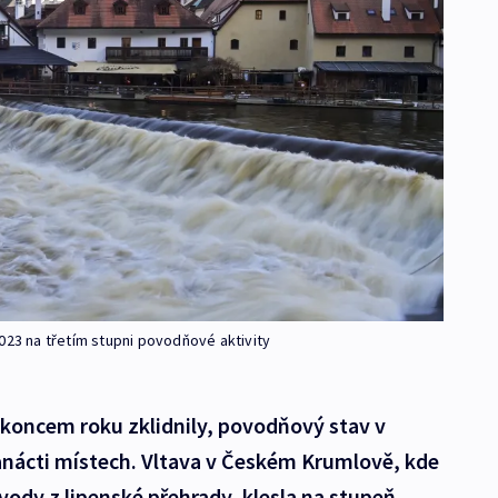
023 na třetím stupni povodňové aktivity
 koncem roku zklidnily, povodňový stav v
anácti místech. Vltava v Českém Krumlově, kde
vody z lipenské přehrady, klesla na stupeň