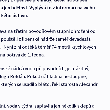
la jen bdělost. Vyplývá to z informací na webu
ckého ústavu.
ava na třetím povodňovém stupni ohrožení od
 pouštěli z lipenské nádrže téměř devadesát
u. Nyní z ní odtéká téměř 74 metrů krychlových
pna potrvá do 1. ledna.
penské nádrži vodu při povodních, je prázdný,
 Hugo Roldán. Pokud už hladina nestoupne,
 kterých se usadilo bláto, řekl starosta Alexandr
í, voda v týdnu zaplavila jen několik sklepů a