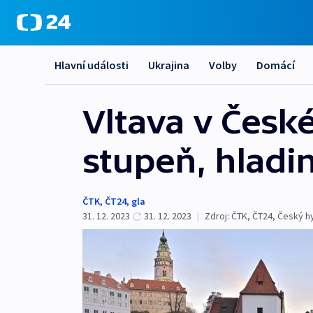
Hlavní události
Ukrajina
Volby
Domácí
Vltava v Česk
stupeň, hladin
ČTK
,
ČT24
,
gla
31. 12. 2023
31. 12. 2023
|
Zdroj:
ČTK
,
ČT24
,
Český h