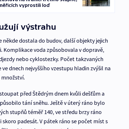
ěřicích vyprostili loď
užují výstrahu
 někde dostala do budov, další objekty jejich
ili. Komplikace voda způsobovala v dopravě,
podjezdy nebo cyklostezky. Počet takzvaných
 ve dnech nejvyššího vzestupu hladin zvýšil na
 množství.
y stoupat před Štědrým dnem kvůli dešťům a
ůsobilo tání sněhu. Ještě v úterý ráno bylo
ých stupňů téměř 140, ve středu brzy ráno
i skoro padesát. V pátek ráno se počet míst s