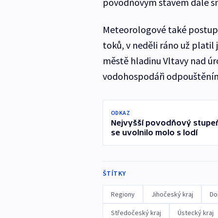
povodňovým stavem dále sníž
Meteorologové také postupn
toků, v neděli ráno už platil
městě hladinu Vltavy nad ú
vodohospodáři odpouštěním 
ODKAZ
Nejvyšší povodňový stupeň d
se uvolnilo molo s lodí
ŠTÍTKY
Regiony
Jihočeský kraj
Do
Středočeský kraj
Ústecký kraj