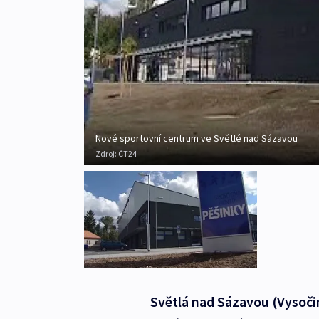
Nové sportovní centrum ve Světlé nad Sázavou
Zdroj:
ČT24
Světlá nad Sázavou (Vysoči