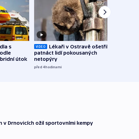
dla s
Lékaři v Ostravě ošetřili už
Koali
VIDEO
podle
patnáct lidí pokousaných
novel
bridní útok
netopýry
zájm
před 4
hodinami
před 5
n v Drnovicích ožil sportovními kempy