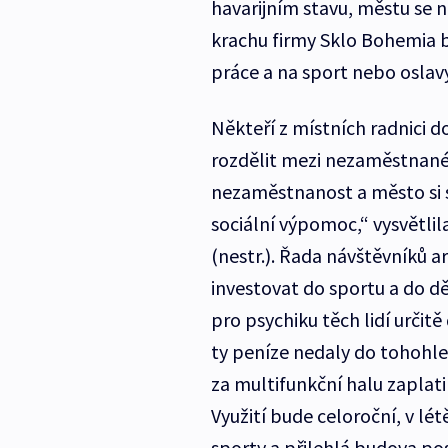
havarijním stavu, městu se n
krachu firmy Sklo Bohemia b
práce a na sport nebo oslavy
Někteří z místních radnici do
rozdělit mezi nezaměstnané. 
nezaměstnanost a město si s
sociální výpomoc,“ vysvětli
(nestr.). Řada návštěvníků a
investovat do sportu a do dě
pro psychiku těch lidí určit
ty peníze nedaly do tohohle,
za multifunkční halu zaplati
Využití bude celoroční, v l
sporty a přilehlá budova po