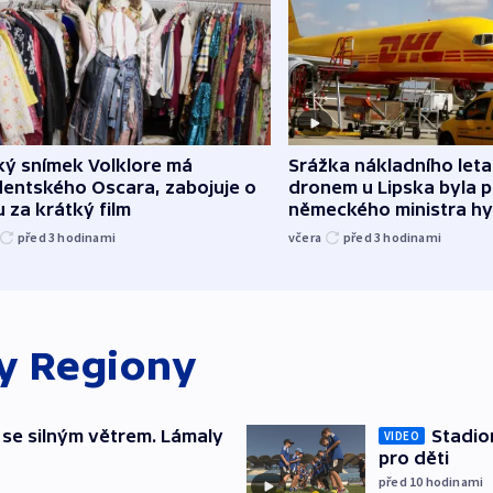
Srážka nákladního leta
ký snímek Volklore má
dronem u Lipska byla 
dentského Oscara, zabojuje o
německého ministra hy
 za krátký film
včera
před 3
hodinami
před 3
hodinami
ky
Regiony
 se silným větrem. Lámaly
Stadio
VIDEO
pro děti
před 10
hodinami