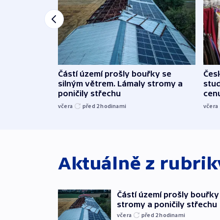
Částí území prošly bouřky se
Čes
silným větrem. Lámaly stromy a
stu
poničily střechu
cenu
včera
před 2
hodinami
včera
Aktuálně z rubri
Částí území prošly bouřky
stromy a poničily střechu
včera
před 2
hodinami