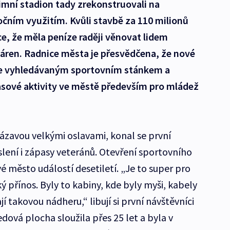
imní stadion tady zrekonstruovali na
ročním využitím. Kvůli stavbě za 110 milionů
ice, že měla peníze raději věnovat lidem
áren. Radnice města je přesvědčena, že nové
ane vyhledávaným sportovním stánkem a
asové aktivity ve městě především pro mládež
Sázavou velkými oslavami, konal se první
slení i zápasy veteránů. Otevření sportovního
é město událostí desetiletí. „Je to super pro
ký přínos. Byly to kabiny, kde byly myši, kabely
í takovou nádheru,“ libují si první návštěvníci
edová plocha sloužila přes 25 let a byla v