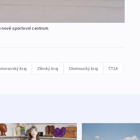
u nové sportovní centrum.
omoravský kraj
Zlínský kraj
Olomoucký kraj
ČT24