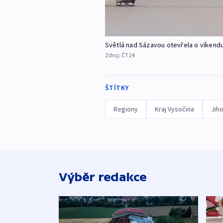
Světlá nad Sázavou otevřela o víkend
Zdroj:
ČT24
ŠTÍTKY
Regiony
Kraj Vysočina
Jih
Výběr redakce