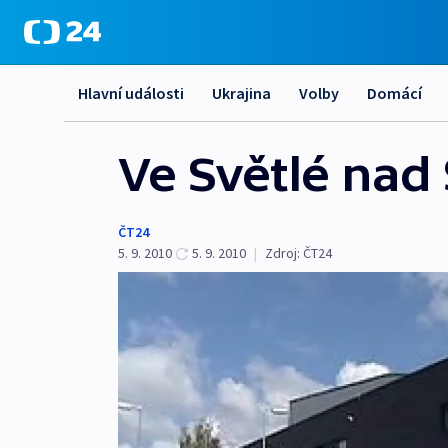
Hlavní události
Ukrajina
Volby
Domácí
Ve Světlé nad
ČT24
5. 9. 2010
5. 9. 2010
|
Zdroj:
ČT24