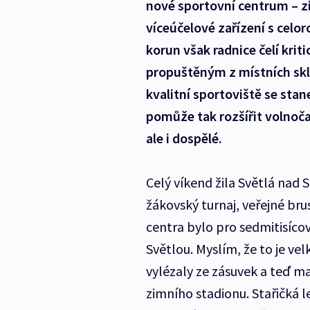
nové sportovní centrum – z
víceúčelové zařízení s celo
korun však radnice čelí krit
propuštěným z místních skl
kvalitní sportoviště se st
pomůže tak rozšířit volnoč
ale i dospělé.
Celý víkend žila Světlá nad 
žákovský turnaj, veřejné bru
centra bylo pro sedmitisícov
Světlou. Myslím, že to je vel
vylézaly ze zásuvek a teď maj
zimního stadionu. Stařičká l