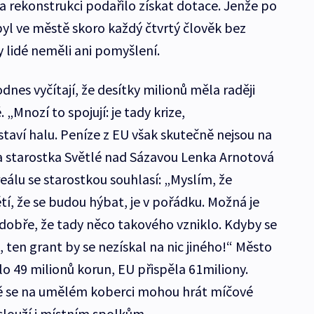
a rekonstrukci podařilo získat dotace. Jenže po
yl ve městě skoro každý čtvrtý člověk bez
 lidé neměli ani pomyšlení.
dnes vyčítají, že desítky milionů měla raději
„Mnozí to spojují: je tady krize,
taví halu. Peníze z EU však skutečně nejsou na
la starostka Světlé nad Sázavou Lenka Arnotová
reálu se starostkou souhlasí: „Myslím, že
tí, že se budou hýbat, je v pořádku. Možná je
ě dobře, že tady něco takového vzniklo. Kdyby se
 ten grant by se nezískal na nic jiného!“ Město
lo 49 milionů korun, EU přispěla 61miliony.
étě se na umělém koberci mohou hrát míčové
slouží i místním spolkům.