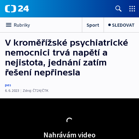
Sport
SLEDOVAT
Rubriky
V kroměřížské psychiatrické
nemocnici trvá napětí a
nejistota, jednání zatím
řešení nepřinesla
pes
6. 6. 2023
|
Zdroj:
ČT24/ČTK
Nahrávám video