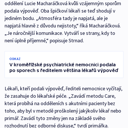
oddělení Lucie Macharáčková kvůli vzájemným sporům
podala výpověď. Oba špičkoví lékaři se teď shodují v
jediném bodu. „Atmosféra tady je napjatá, ale je
napjatá hlavně z důvodu nejistoty,“ říká Macharáčková.
„Je náročnější komunikace. Vytváří se strany, kdy to
není úplně příjemné,“ popisuje Strnad.
ODKAZ
V kroměřížské psychiatrické nemocnici podala
po sporech s ředitelem většina lékařů výpověď
Lékaři, kteří podali výpověď, řediteli nemocnice vyčítají,
že zasahuje do lékařské péče. „Zavádí metodu Care,
která probíhá na odděleních s akutními pacienty bez
toho, aby byl v metodě proškolený jakýkoliv lékař nebo
primář. Zavádí tyto změny jen na základě svého
rozhodnutí bez odborné diskuse,“ tvrdí primářka.