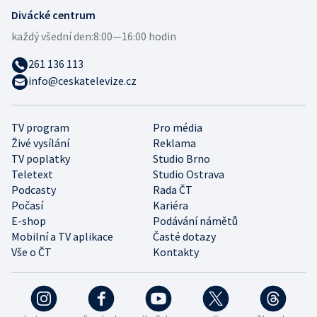
Divácké centrum
každý všední den:
8:00—16:00 hodin
261 136 113
info@ceskatelevize.cz
TV program
Pro média
Živé vysílání
Reklama
TV poplatky
Studio Brno
Teletext
Studio Ostrava
Podcasty
Rada ČT
Počasí
Kariéra
E-shop
Podávání námětů
Mobilní a TV aplikace
Časté dotazy
Vše o ČT
Kontakty