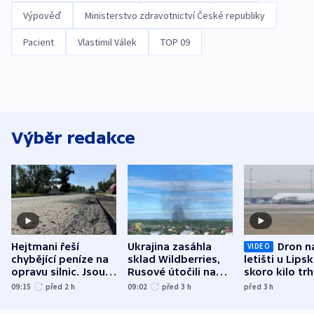
Výpověď
Ministerstvo zdravotnictví České republiky
Pacient
Vlastimil Válek
TOP 09
Výběr redakce
Hejtmani řeší
Ukrajina zasáhla
Dron n
VIDEO
chybějící peníze na
sklad Wildberries,
letišti u Lips
opravu silnic. Jsou
Rusové útočili na
skoro kilo trh
nenárokové, namítá
trh, hasiče či
indicie ukazuj
09:15
před 2
h
09:02
před 3
h
před 3
h
ministerstvo
stadion
Rusko