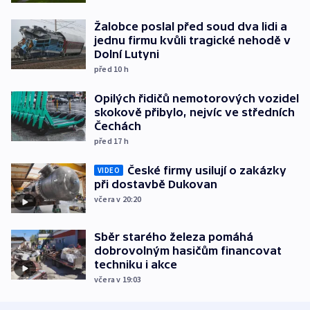
Žalobce poslal před soud dva lidi a
jednu firmu kvůli tragické nehodě v
Dolní Lutyni
před 10
h
Opilých řidičů nemotorových vozidel
skokově přibylo, nejvíc ve středních
Čechách
před 17
h
České firmy usilují o zakázky
VIDEO
při dostavbě Dukovan
včera v 20:20
Sběr starého železa pomáhá
dobrovolným hasičům financovat
techniku i akce
včera v 19:03