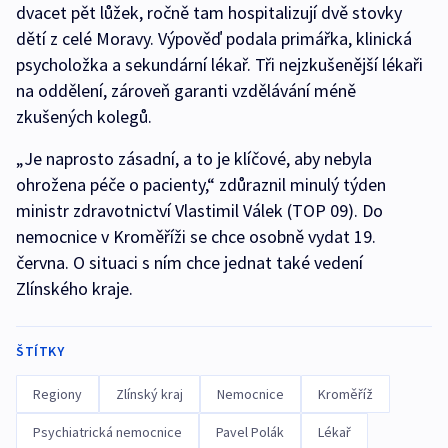
dvacet pět lůžek, ročně tam hospitalizují dvě stovky
dětí z celé Moravy. Výpověď podala primářka, klinická
psycholožka a sekundární lékař. Tři nejzkušenější lékaři
na oddělení, zároveň garanti vzdělávání méně
zkušených kolegů.
„Je naprosto zásadní, a to je klíčové, aby nebyla
ohrožena péče o pacienty,“ zdůraznil minulý týden
ministr zdravotnictví Vlastimil Válek (TOP 09). Do
nemocnice v Kroměříži se chce osobně vydat 19.
června. O situaci s ním chce jednat také vedení
Zlínského kraje.
ŠTÍTKY
Regiony
Zlínský kraj
Nemocnice
Kroměříž
Psychiatrická nemocnice
Pavel Polák
Lékař