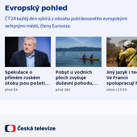
Evropský pohled
ČT24 každý den vybírá z obsahu publikovaného evropskými
veřejnými médii, členy Eurovize.
Spekulace o
Pobyt u vodních
Jiný jazyk i t
přímém ruském
ploch zvyšuje
Ve Francii
útoku jsou pošetilé,
duševní pohodu,
spolupracují h
míní estonský
ukázala
různých zemí
před 6
h
před 16
h
včera v 15:30
bezpečnostní
mezinárodní studie
expert