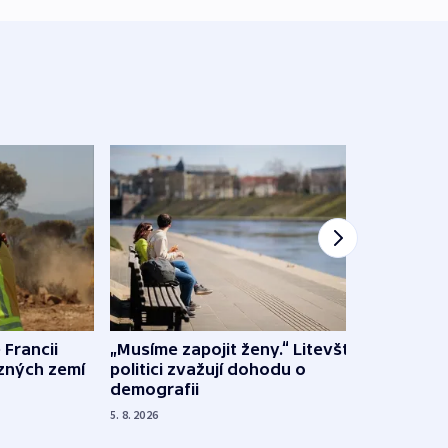
 Francii
„Musíme zapojit ženy.“ Litevští
Na Uk
ůzných zemí
politici zvažují dohodu o
občan
demografii
na s
5. 8. 2026
5. 8. 20