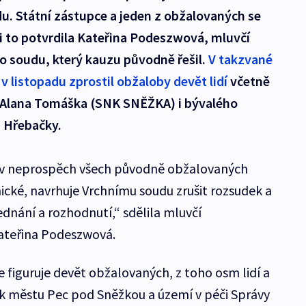
. Státní zástupce a jeden z obžalovaných se
izi to potvrdila Kateřina Podeszwová, mluvčí
o soudu, který kauzu původně řešil.
V takzvané
v listopadu zprostil obžaloby devět lidí
včetně
 Alana Tomáška (SNK SNĚŽKA) i bývalého
 Hřebačky.
l v neprospěch všech původně obžalovaných
ické, navrhuje Vrchnímu soudu zrušit rozsudek a
dnání a rozhodnutí,“ sdělila mluvčí
ateřina Podeszwová.
 figuruje devět obžalovaných, z toho osm lidí a
 k městu Pec pod Sněžkou a území v péči Správy