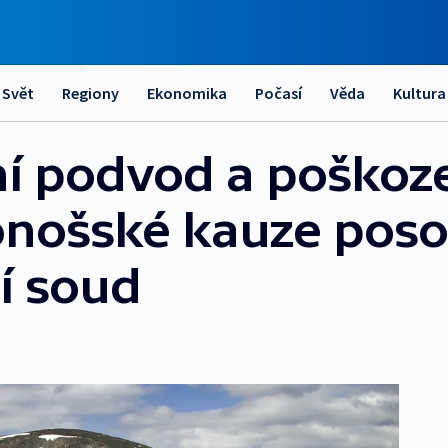
Svět
Regiony
Ekonomika
Počasí
Věda
Kultura
í podvod a poškoz
onošské kauze poso
í soud