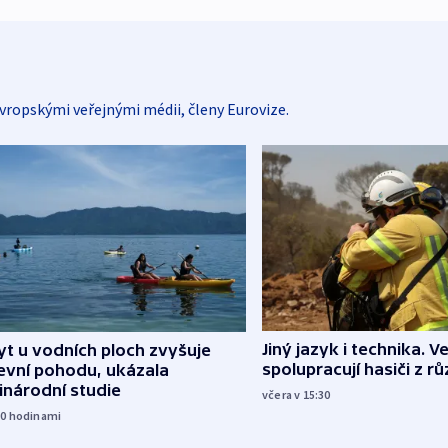
vropskými veřejnými médii, členy Eurovize.
Jiný jazyk i technika. Ve
t u vodních ploch zvyšuje
spolupracují hasiči z r
evní pohodu, ukázala
inárodní studie
včera v 15:30
10
hodinami