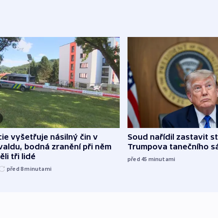
cie vyšetřuje násilný čin v
Soud nařídil zastavit s
aldu, bodná zranění při něm
Trumpova tanečního s
li tři lidé
před 45
minutami
před 8
minutami