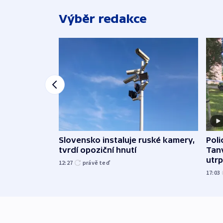
Výběr redakce
Slovensko instaluje ruské kamery,
Poli
tvrdí opoziční hnutí
Tanv
utrpě
12:27
právě teď
17:03