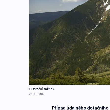
Ilustrační snímek
Zdroj:
KRNAP
Případ údajného dotačního 