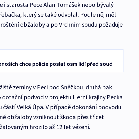
e i starosta Pece Alan Tomášek nebo bývalý
ebačka, který se také odvolal. Podle něj měl
proštění obžaloby a po Vrchním soudu požaduje
noších chce policie poslat osm lidí před soud
ožiště zeminy v Peci pod Sněžkou, druhá pak
 dotační podvod v projektu Herní krajiny Pecka
 částí Velká Úpa. V případě dokonání podvodu
 obžaloby vzniknout škoda přes třicet
alovaným hrozilo až 12 let vězení.