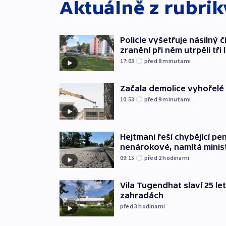
Aktuálně z rubri
Policie vyšetřuje násilný 
zranění při něm utrpěli tři 
17:03
před 8
minutami
Začala demolice vyhořelé
10:53
před 9
minutami
Hejtmani řeší chybějící pen
nenárokové, namítá minis
09:15
před 2
hodinami
Vila Tugendhat slaví 25 le
zahradách
před 3
hodinami