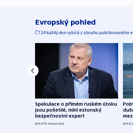
Evropský pohled
ČT24 každý den vybírá z obsahu publikovaného e
Spekulace o přímém ruském útoku
Poby
jsou pošetilé, míní estonský
duš
bezpečnostní expert
mez
před 55
minutami
před 