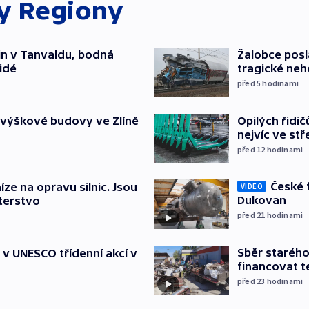
ky
Regiony
čin v Tanvaldu, bodná
Žalobce posla
lidé
tragické neh
před 5
hodinami
Opilých řidi
 výškové budovy ve Zlíně
nejvíc ve st
před 12
hodinami
České 
íze na opravu silnic. Jsou
VIDEO
Dukovan
terstvo
před 21
hodinami
Sběr staréh
t v UNESCO třídenní akcí v
financovat t
před 23
hodinami