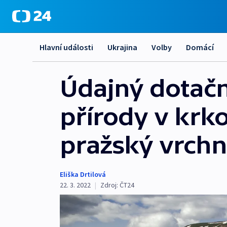
Hlavní události
Ukrajina
Volby
Domácí
Údajný dotačn
přírody v krk
pražský vrchn
Eliška Drtilová
22. 3. 2022
|
Zdroj:
ČT24