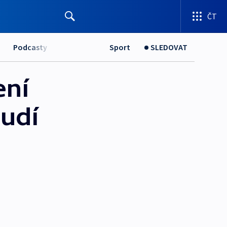
ČT
Podcasty
Sport
SLEDOVAT
ení
udí