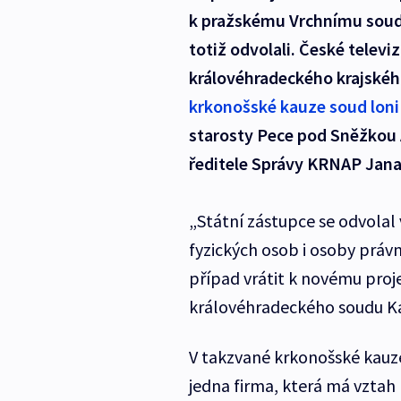
k pražskému Vrchnímu soudu
totiž odvolali. České telev
královéhradeckého krajskéh
krkonošské kauze soud loni 
starosty Pece pod Sněžkou
ředitele Správy KRNAP Jana
„Státní zástupce se odvola
fyzických osob i osoby právn
případ vrátit k novému proje
královéhradeckého soudu K
V takzvané krkonošské kauze
jedna firma, která má vztah