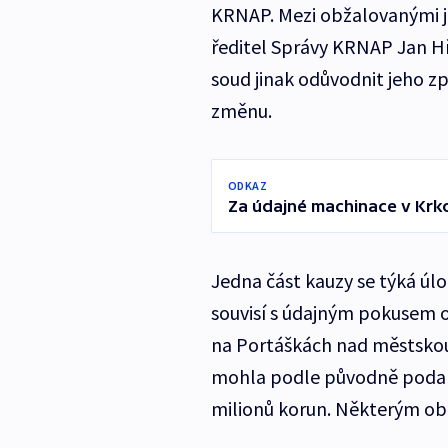
KRNAP. Mezi obžalovanými j
ředitel Správy KRNAP Jan Hř
soud jinak odůvodnit jeho z
změnu.
ODKAZ
Za údajné machinace v Krko
Jedna část kauzy se týká úl
souvisí s údajným pokusem o
na Portáškách nad městskou
mohla podle původně podané
milionů korun. Některým obž