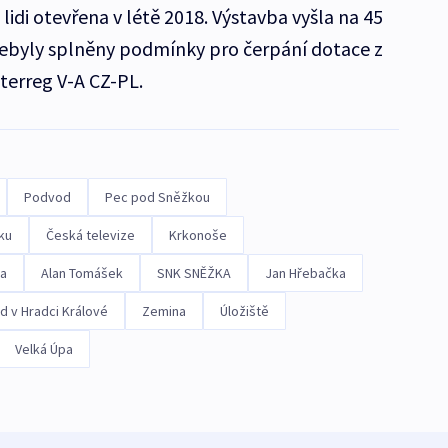
lidi otevřena v létě 2018. Výstavba vyšla na 45
nebyly splněny podmínky pro čerpání dotace z
terreg V-A CZ-PL.
Podvod
Pec pod Sněžkou
ku
Česká televize
Krkonoše
da
Alan Tomášek
SNK SNĚŽKA
Jan Hřebačka
d v Hradci Králové
Zemina
Úložiště
Velká Úpa