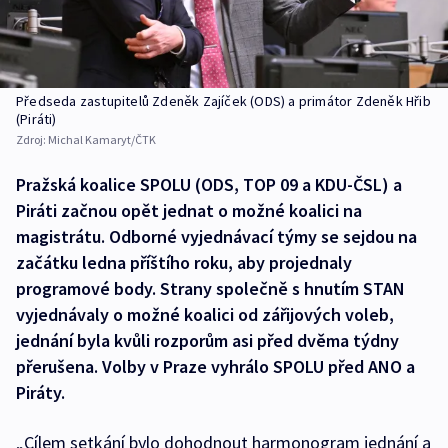
Předseda zastupitelů Zdeněk Zajíček (ODS) a primátor Zdeněk Hřib
(Piráti)
Zdroj:
Michal Kamaryt/ČTK
Pražská koalice SPOLU (ODS, TOP 09 a KDU-ČSL) a
Piráti začnou opět jednat o možné koalici na
magistrátu. Odborné vyjednávací týmy se sejdou na
začátku ledna příštího roku, aby projednaly
programové body. Strany společně s hnutím STAN
vyjednávaly o možné koalici od zářijových voleb,
jednání byla kvůli rozporům asi před dvěma týdny
přerušena. Volby v Praze vyhrálo SPOLU před ANO a
Piráty.
„Cílem setkání bylo dohodnout harmonogram jednání a