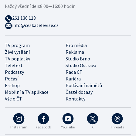
každý všední den:
8:00—16:00 hodin
261 136 113
info@ceskatelevize.cz
TV program
Pro média
Živé vysílání
Reklama
TV poplatky
Studio Brno
Teletext
Studio Ostrava
Podcasty
Rada ČT
Počasí
Kariéra
E-shop
Podávání námětů
Mobilní a TV aplikace
Časté dotazy
Vše o ČT
Kontakty
Instagram
Facebook
YouTube
X
Threads