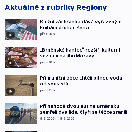
Aktuálně z rubriky
Regiony
Knižní záchranka dává vyřazeným
knihám druhou šanci
před 18
h
„Brněnské hantec“ rozšíří kulturní
seznam na jihu Moravy
před 20
h
Příhraniční obce chtějí pitnou vodu
od sousedů
před 21
h
Při nehodě dvou aut na Brněnsku
zemřeli dva lidé, čtyři se těžce zranili
8. 8. 2026
8. 8. 2026