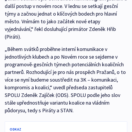
další postup v novém roce. V lednu se setkají gesční
týmy a začnou jednat o klíčových bodech pro hlavní
město. Vnímám to jako začátek nové etapy
vyjednávání,“ řekl dosluhující primátor Zdeněk Hřib
(Piráti).
„Během svátků proběhne interní komunikace v
jednotlivých klubech a po Novém roce se sejdeme v
programově-gesčních týmech potenciálních koaličních
partnerů. Rozhodující je pro nás prospěch Pražanů, o to
více se nyní budeme soustředit na 3K – komunikaci,
kompromis a koalici,“ uvedl předseda zastupitelů
SPOLU Zdeněk Zajíček (ODS). SPOLU podle jeho slov
stále upřednostňuje variantu koalice na vládním
půdorysu, tedy s Piráty a STAN.
ODKAZ