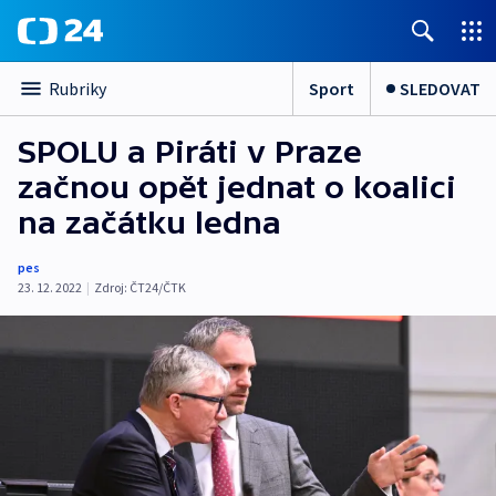
Sport
SLEDOVAT
Rubriky
SPOLU a Piráti v Praze
začnou opět jednat o koalici
na začátku ledna
pes
23. 12. 2022
|
Zdroj:
ČT24/ČTK