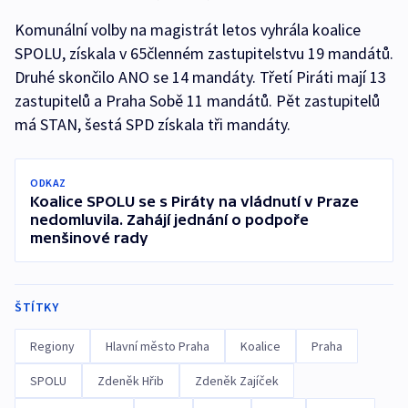
Komunální volby na magistrát letos vyhrála koalice
SPOLU, získala v 65členném zastupitelstvu 19 mandátů.
Druhé skončilo ANO se 14 mandáty. Třetí Piráti mají 13
zastupitelů a Praha Sobě 11 mandátů. Pět zastupitelů
má STAN, šestá SPD získala tři mandáty.
ODKAZ
Koalice SPOLU se s Piráty na vládnutí v Praze
nedomluvila. Zahájí jednání o podpoře
menšinové rady
ŠTÍTKY
Regiony
Hlavní město Praha
Koalice
Praha
SPOLU
Zdeněk Hřib
Zdeněk Zajíček