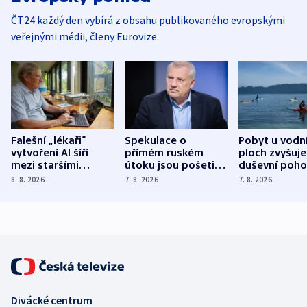
ČT24 každý den vybírá z obsahu publikovaného evropskými
veřejnými médii, členy Eurovize.
Falešní „lékaři“
Spekulace o
Pobyt u vodn
vytvoření AI šíří
přímém ruském
ploch zvyšuje
mezi staršími
útoku jsou pošetilé,
duševní poho
Poláky nebezpečné
míní estonský
ukázala
8. 8. 2026
7. 8. 2026
7. 8. 2026
zdravotní rady
bezpečnostní
mezinárodní 
expert
Divácké centrum