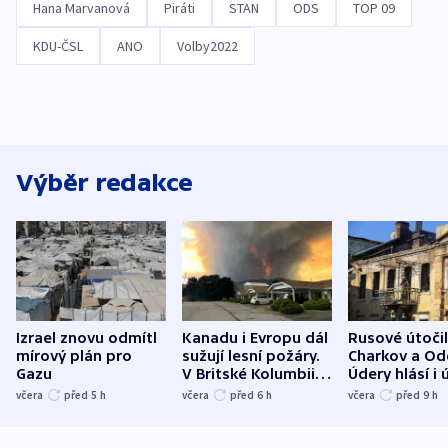
Hana Marvanová
Piráti
STAN
ODS
TOP 09
KDU-ČSL
ANO
Volby2022
Výběr redakce
Izrael znovu odmítl
Kanadu i Evropu dál
Rusové útočil
mírový plán pro
sužují lesní požáry.
Charkov a Od
Gazu
V Britské Kolumbii
Údery hlásí i 
evakuovali tisíce lidí
Bělgorodu
včera
před 5
h
včera
před 6
h
včera
před 9
h