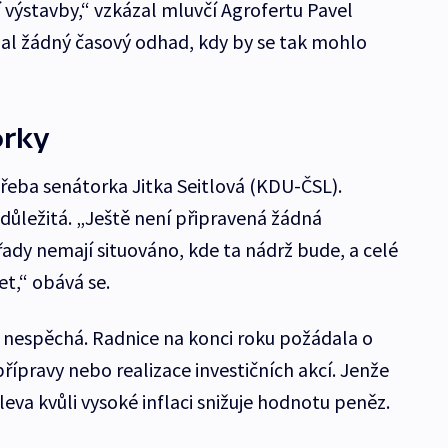
 výstavby,“ vzkázal mluvčí Agrofertu Pavel
al žádný časový odhad, kdy by se tak mohlo
orky
 třeba senátorka Jitka Seitlová (KDU-ČSL).
 důležitá. „Ještě není připravená žádná
dy nemají situováno, kde ta nádrž bude, a celé
et,“ obává se.
i nespěchá. Radnice na konci roku požádala o
ípravy nebo realizace investičních akcí. Jenže
leva kvůli vysoké inflaci snižuje hodnotu peněz.