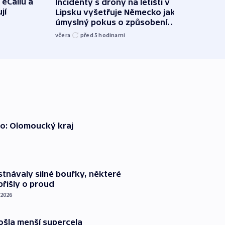
 eCallu a
Incidenty s drony na letišti v
Klima
jí
Lipsku vyšetřuje Německo jako
podn
úmyslný pokus o způsobení
i sví
exploze
včera
před 5
hodinami
včera
o: Olomoucký kraj
tnávaly silné bouřky, některé
řišly o proud
 2026
ošla menší supercela