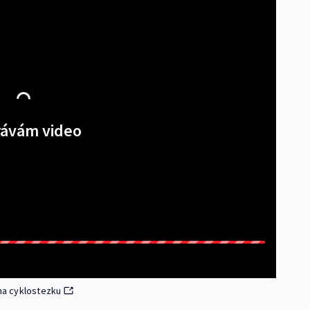
ávám video
 na cyklostezku