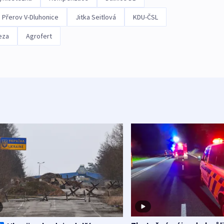
Přerov V-Dluhonice
Jitka Seitlová
KDU-ČSL
eza
Agrofert