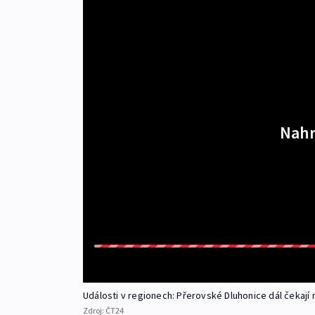
Nahr
Události v regionech: Přerovské Dluhonice dál čekají
Zdroj:
ČT24