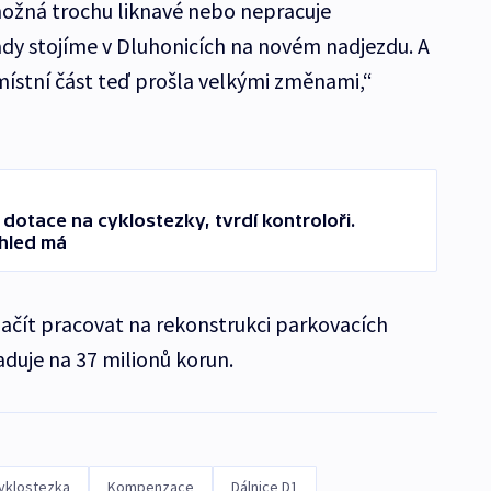
možná trochu liknavé nebo nepracuje
ady stojíme v Dluhonicích na novém nadjezdu. A
 místní část teď prošla velkými změnami,“
y dotace na cyklostezky, tvrdí kontroloři.
ehled má
ačít pracovat na rekonstrukci parkovacích
duje na 37 milionů korun.
yklostezka
Kompenzace
Dálnice D1