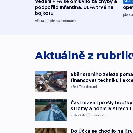
Vedení FIFA se omluvilo za chyby a
VIDE
podpořilo Infantina. UEFA trvá na
opev
bojkotu
před 
včera
před 3
hodinami
Aktuálně z rubri
Sběr starého železa pom
financovat techniku i akc
před 7
hodinami
Částí území prošly bouřky
stromy a poničily střechu
5. 8. 2026
5. 8. 2026
Do Účka se chodilo na Kry