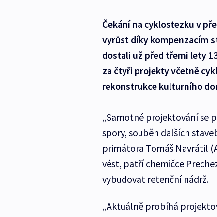
Čekání na cyklostezku v pře
vyrůst díky kompenzacím st
dostali už před třemi lety 1
za čtyři projekty včetně cyk
rekonstrukce kulturního dom
„Samotné projektování se p
spory, souběh dalších stave
primátora Tomáš Navrátil (
vést, patří chemičce Preche
vybudovat retenční nádrž.
„Aktuálně probíhá projekto