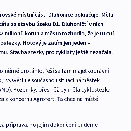
rovské místní části Dluhonice pokračuje. Měla
átu za stavbu úseku D1. Dluhoničtí v nich
32 milionů korun a město rozhodlo, že je utratí
lostezky. Hotový je zatím jen jeden –
u. Stavba stezky pro cyklisty ještě nezačala.
oměrně protáhlo, řeší se tam majetkoprávní
b,“ vysvětluje současnou situaci náměstek
ANO). Pozemky, přes něž by měla cyklostezka
za z koncernu Agrofert. Ta chce na místě
vá příprava. Po jejím dokončení budeme