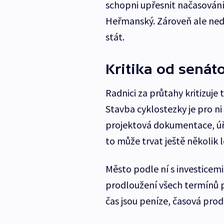
schopni upřesnit načasování
Heřmanský. Zároveň ale ned
stát.
Kritika od senát
Radnici za průtahy kritizuje
Stavba cyklostezky je pro ni
projektová dokumentace, úřa
to může trvat ještě několik l
Město podle ní s investicem
prodloužení všech termínů př
čas jsou peníze, časová prod