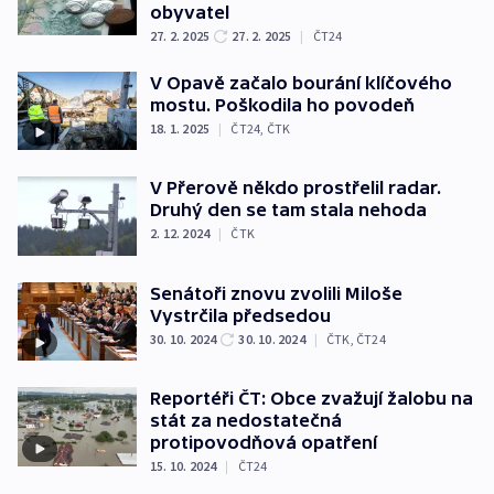
obyvatel
27. 2. 2025
27. 2. 2025
|
ČT24
V Opavě začalo bourání klíčového
mostu. Poškodila ho povodeň
18. 1. 2025
|
ČT24
,
ČTK
V Přerově někdo prostřelil radar.
Druhý den se tam stala nehoda
2. 12. 2024
|
ČTK
Senátoři znovu zvolili Miloše
Vystrčila předsedou
30. 10. 2024
30. 10. 2024
|
ČTK
,
ČT24
Reportéři ČT: Obce zvažují žalobu na
stát za nedostatečná
protipovodňová opatření
15. 10. 2024
|
ČT24