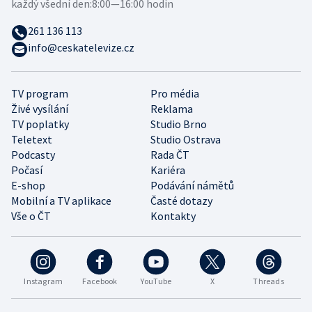
každý všední den:
8:00—16:00 hodin
261 136 113
info@ceskatelevize.cz
TV program
Pro média
Živé vysílání
Reklama
TV poplatky
Studio Brno
Teletext
Studio Ostrava
Podcasty
Rada ČT
Počasí
Kariéra
E-shop
Podávání námětů
Mobilní a TV aplikace
Časté dotazy
Vše o ČT
Kontakty
Instagram
Facebook
YouTube
X
Threads