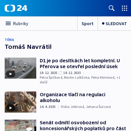
Sport
SLEDOVAT
Rubriky
TÉMA
Tomáš Navrátil
D1 je po desítkách let kompletní. U
Přerova se otevřel poslední úsek
19. 12. 2025
19. 12. 2025
|
Petra Špičková
,
Martin Laštůvka
,
Petra Klimková
, +1
další
Organizace tlačí na regulaci
alkoholu
14. 4. 2025
|
Klára Ješinová
,
Johana Šulcová
Senát odmítl osvobození od
koncesionářských poplatků pro část