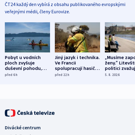
ČT24 každý den vybírá z obsahu publikovaného evropskými
veřejnými médii, členy Eurovize.
Pobyt u vodních
Jiný jazyk i technika.
„Musíme zapo
ploch zvyšuje
Ve Francii
ženy.“ Litevšt
duševní pohodu,
spolupracují hasiči z
politici zvažuj
ukázala
různých zemí
dohodu o
před 6
h
před 22
h
5. 8. 2026
mezinárodní studie
demografii
Divácké centrum