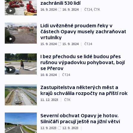
zachránili 530 lidí
16. 9. 2024
16. 9. 2024
|
ČT24
,
ČTK
Lidi uvězněné proudem řeky v
částech Opavy musely zachraňovat
vrtulníky
15. 9. 2024
15. 9. 2024
|
ČT24
I bez přechodu se lidé budou přes
rušnou výpadovku pohybovat, bojí
se Přerov
10. 8. 2024
|
ČT24
Zastupitelstva některých měst a
krajů schválila rozpočty na příští rok
11. 12. 2023
|
ČTK
Severní obchvat Opavy je hotov.
Silničáři pracují ještě na jižní větvi
12. 9. 2023
12. 9. 2023
|