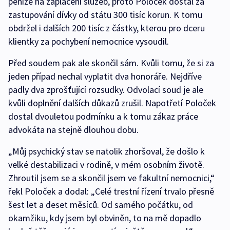
peníze na zaplacení služeb, proto Poloček dostal za
zastupování dívky od státu 300 tisíc korun. K tomu
obdržel i dalších 200 tisíc z částky, kterou pro dceru
klientky za pochybení nemocnice vysoudil.
Před soudem pak ale skončil sám. Kvůli tomu, že si za
jeden případ nechal vyplatit dva honoráře. Nejdříve
padly dva zprošťující rozsudky. Odvolací soud je ale
kvůli doplnění dalších důkazů zrušil. Napotřetí Poloček
dostal dvouletou podmínku a k tomu zákaz práce
advokáta na stejně dlouhou dobu.
„Můj psychický stav se natolik zhoršoval, že došlo k
velké destabilizaci v rodině, v mém osobním životě.
Zhroutil jsem se a skončil jsem ve fakultní nemocnici,“
řekl Poloček a dodal: „Celé trestní řízení trvalo přesně
šest let a deset měsíců. Od samého počátku, od
okamžiku, kdy jsem byl obviněn, to na mě dopadlo