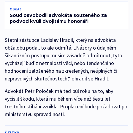
ODKAZ
Soud osvobodil advokáta souzeného za
podvod kvůli dvojitému honoráři
Státní zástupce Ladislav Hradil, který na advokáta
obžalobu podal, to ale odmítá. „Názory o údajném
šikanózním postupu musím zásadně odmítnout, tyto
vycházejí buď z neznalosti věci, nebo tendenčního
hodnocení založeného na zkreslených, neúplných či
nepravdivých skutečnostech,“ ohradil se Hradil.
Advokát Petr Poloček má teď půl roku na to, aby
vyčíslil škodu, která mu během více než šesti let
trestního stíhání vznikla. Proplacení bude požadovat po
ministerstvu spravedlnosti.
ŠTÍTKY