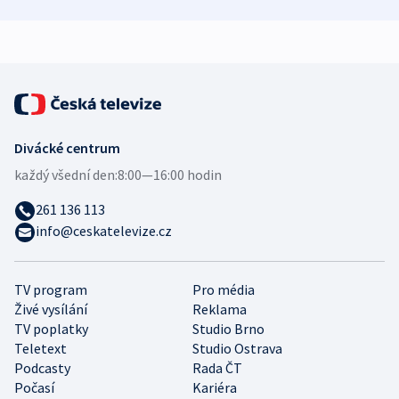
zdravotní rady
bezpečnostní
mezinárodní 
expert
Divácké centrum
každý všední den:
8:00—16:00 hodin
261 136 113
info@ceskatelevize.cz
TV program
Pro média
Živé vysílání
Reklama
TV poplatky
Studio Brno
Teletext
Studio Ostrava
Podcasty
Rada ČT
Počasí
Kariéra