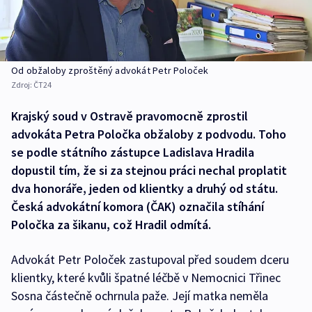
Od obžaloby zproštěný advokát Petr Poloček
Zdroj:
ČT24
Krajský soud v Ostravě pravomocně zprostil
advokáta Petra Poločka obžaloby z podvodu. Toho
se podle státního zástupce Ladislava Hradila
dopustil tím, že si za stejnou práci nechal proplatit
dva honoráře, jeden od klientky a druhý od státu.
Česká advokátní komora (ČAK) označila stíhání
Poločka za šikanu, což Hradil odmítá.
Advokát Petr Poloček zastupoval před soudem dceru
klientky, které kvůli špatné léčbě v Nemocnici Třinec
Sosna částečně ochrnula paže. Její matka neměla