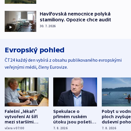
Havířovská nemocnice polyká
stamiliony. Opozice chce audit
30. 7. 2026
Evropský pohled
ČT24 každý den vybírá z obsahu publikovaného evropskými
veřejnými médii, členy Eurovize.
Falešní „lékaři“
Spekulace o
Pobyt u vodn
vytvoření AI šíří
přímém ruském
ploch zvyšuje
mezi staršími
útoku jsou pošetilé,
duševní poho
Poláky nebezpečné
míní estonský
ukázala
včera v 07:00
7. 8. 2026
7. 8. 2026