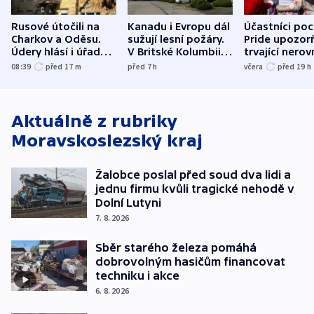
Rusové útočili na
Kanadu i Evropu dál
Účastníci po
Charkov a Oděsu.
sužují lesní požáry.
Pride upozorň
Údery hlásí i úřady v
V Britské Kolumbii
trvající nerov
Bělgorodu
evakuovali tisíce lidí
společensko
08:39
před 17
m
před 7
h
včera
před 19
h
atmosféru
Aktuálně z rubriky
Moravskoslezský kraj
Žalobce poslal před soud dva lidi a
jednu firmu kvůli tragické nehodě v
Dolní Lutyni
7. 8. 2026
Sběr starého železa pomáhá
dobrovolným hasičům financovat
techniku i akce
6. 8. 2026