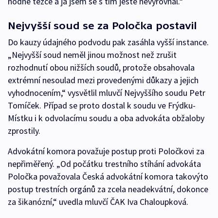
hodně těžce a já jsem se s tím ještě nevyrovnal.“
Nejvyšší soud se za Poločka postavil
Do kauzy údajného podvodu pak zasáhla vyšší instance.
„Nejvyšší soud neměl jinou možnost než zrušit
rozhodnutí obou nižších soudů, protože obsahovala
extrémní nesoulad mezi provedenými důkazy a jejich
vyhodnocením,“ vysvětlil mluvčí Nejvyššího soudu Petr
Tomíček. Případ se proto dostal k soudu ve Frýdku-
Místku i k odvolacímu soudu a oba advokáta obžaloby
zprostily.
Advokátní komora považuje postup proti Poločkovi za
nepřiměřený. „Od počátku trestního stíhání advokáta
Poločka považovala Česká advokátní komora takovýto
postup trestních orgánů za zcela neadekvátní, dokonce
za šikanózní,“ uvedla mluvčí ČAK Iva Chaloupková.