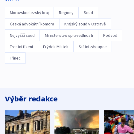
Moravskoslezský kraj
Regiony
Soud
Česká advokátní komora
Krajský soud v Ostravě
Nejvyšší soud
Ministerstvo spravedlnosti
Podvod
Trestní řízení
Frýdek-Místek
Státní zástupce
Třinec
Výběr redakce