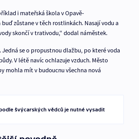
íklad i mateřská škola v Opavě-
buď zůstane v těch rostlinkách. Nasají vodu a
 vody skončí v trativodu,“ dodal náměstek.
y. Jedná se o propustnou dlažbu, po které voda
půdy. V létě navíc ochlazuje vzduch. Město
 by mohla mít v budoucnu všechna nová
: podle švýcarských vědců je nutné vysadit