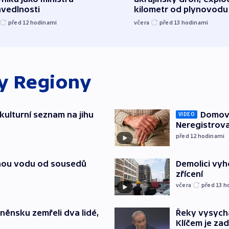
avedlnosti
kilometr od plynovodu
před 12
hodinami
včera
před 13
hodinami
ky
Regiony
kulturní seznam na jihu
Domovu
VIDEO
Neregistrova
před 12
hodinami
itnou vodu od sousedů
Demolici vyh
zřícení
včera
před 13
h
něnsku zemřeli dva lidé,
Řeky vysycha
Klíčem je za