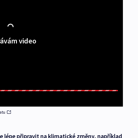
ávám video
atu
e lépe připravit na klimatické změny, například