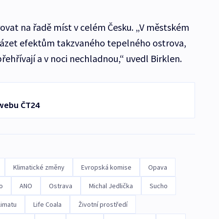
rovat na řadě míst v celém Česku. „V městském
házet efektům takzvaného tepelného ostrova,
řehřívají a v noci nechladnou,“ uvedl Birklen.
 webu ČT24
Klimatické změny
Evropská komise
Opava
o
ANO
Ostrava
Michal Jedlička
Sucho
limatu
Life Coala
Životní prostředí