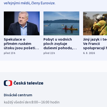
veřejnými médii, členy Eurovize.
Spekulace o
Pobyt u vodních
Jiný jazyk i t
přímém ruském
ploch zvyšuje
Ve Francii
útoku jsou pošetilé,
duševní pohodu,
spolupracují h
míní estonský
ukázala
různých zemí
před 13
h
před 22
h
6. 8. 2026
bezpečnostní
mezinárodní studie
expert
Divácké centrum
každý všední den:
8:00—16:00 hodin