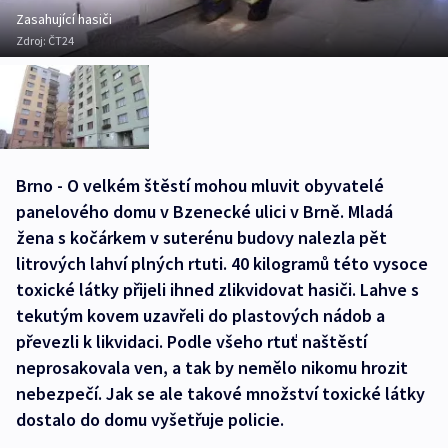
Zasahující hasiči
Zdroj:
ČT24
Brno - O velkém štěstí mohou mluvit obyvatelé
panelového domu v Bzenecké ulici v Brně. Mladá
žena s kočárkem v suterénu budovy nalezla pět
litrových lahví plných rtuti. 40 kilogramů této vysoce
toxické látky přijeli ihned zlikvidovat hasiči. Lahve s
tekutým kovem uzavřeli do plastových nádob a
převezli k likvidaci. Podle všeho rtuť naštěstí
neprosakovala ven, a tak by nemělo nikomu hrozit
nebezpečí. Jak se ale takové množství toxické látky
dostalo do domu vyšetřuje policie.