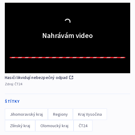
Nahrávám video
Hasiči likvidují nebezpečný odpad
Zdroj:
ČT24
ŠTÍTKY
Jihomoravský kraj
Regiony
Kraj Vysočina
Zlínský kraj
Olomoucký kraj
ČT24