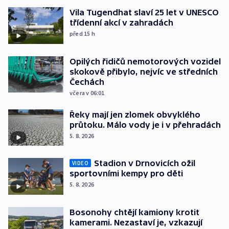
Vila Tugendhat slaví 25 let v UNESCO
třídenní akcí v zahradách
před 15
h
Opilých řidičů nemotorových vozidel
skokově přibylo, nejvíc ve středních
Čechách
včera v 06:01
Řeky mají jen zlomek obvyklého
průtoku. Málo vody je i v přehradách
5. 8. 2026
Stadion v Drnovicích ožil
VIDEO
sportovními kempy pro děti
5. 8. 2026
Bosonohy chtějí kamiony krotit
kamerami. Nezastaví je, vzkazují