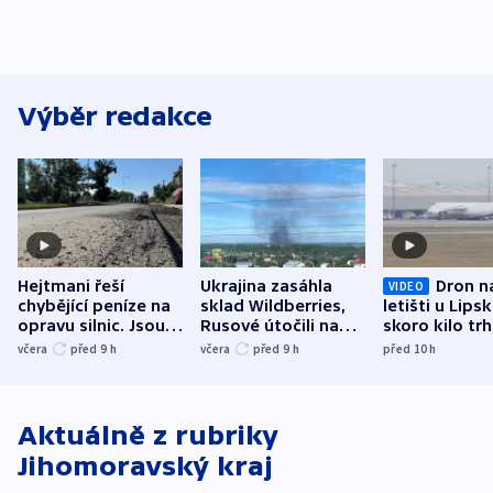
Výběr redakce
Hejtmani řeší
Ukrajina zasáhla
Dron n
VIDEO
chybějící peníze na
sklad Wildberries,
letišti u Lips
opravu silnic. Jsou
Rusové útočili na
skoro kilo trh
nenárokové, namítá
trh, hasiče či
indicie ukazuj
včera
před 9
h
včera
před 9
h
před 10
h
ministerstvo
stadion
Rusko
Aktuálně z rubriky
Jihomoravský kraj