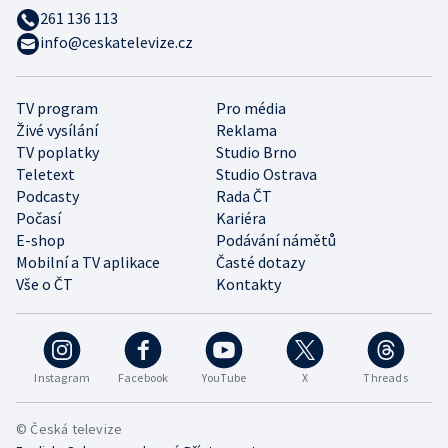
261 136 113
info@ceskatelevize.cz
TV program
Pro média
Živé vysílání
Reklama
TV poplatky
Studio Brno
Teletext
Studio Ostrava
Podcasty
Rada ČT
Počasí
Kariéra
E-shop
Podávání námětů
Mobilní a TV aplikace
Časté dotazy
Vše o ČT
Kontakty
Instagram
Facebook
YouTube
X
Threads
© Česká televize