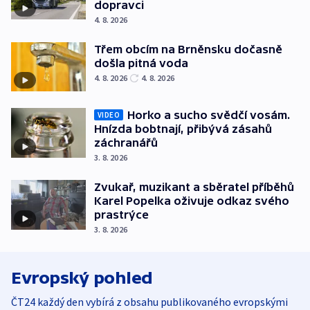
dopravci
4. 8. 2026
Třem obcím na Brněnsku dočasně
došla pitná voda
4. 8. 2026
4. 8. 2026
Horko a sucho svědčí vosám.
VIDEO
Hnízda bobtnají, přibývá zásahů
záchranářů
3. 8. 2026
Zvukař, muzikant a sběratel příběhů
Karel Popelka oživuje odkaz svého
prastrýce
3. 8. 2026
Evropský pohled
ČT24 každý den vybírá z obsahu publikovaného evropskými