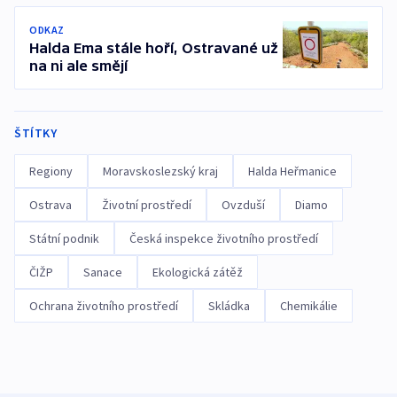
ODKAZ
Halda Ema stále hoří, Ostravané už
na ni ale smějí
ŠTÍTKY
Regiony
Moravskoslezský kraj
Halda Heřmanice
Ostrava
Životní prostředí
Ovzduší
Diamo
Státní podnik
Česká inspekce životního prostředí
ČIŽP
Sanace
Ekologická zátěž
Ochrana životního prostředí
Skládka
Chemikálie