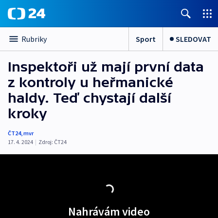
Sport
SLEDOVAT
Rubriky
Inspektoři už mají první data
z kontroly u heřmanické
haldy. Teď chystají další
kroky
ČT24
,
mvr
17. 4. 2024
|
Zdroj:
ČT24
Nahrávám video