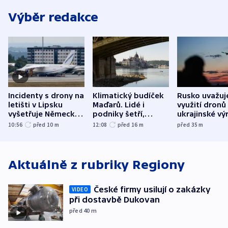
Výběr redakce
Incidenty s drony na
Klimatický budíček
Rusko uvažuj
letišti v Lipsku
Maďarů. Lidé i
využití dronů
vyšetřuje Německo
podniky šetří,
ukrajinské vý
jako úmyslný pokus
omezuje se doprava
útokům v Pob
10:56
před 10
m
12:08
před 16
m
před 35
m
o způsobení
i svícení
tvrdí Litva
exploze
Aktuálně z rubriky
Regiony
České firmy usilují o zakázky
VIDEO
při dostavbě Dukovan
před 40
m