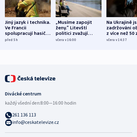
Jiný jazyk i technika.
„Musíme zapojit
Na Ukrajině j
Ve Francii
ženy.“ Litevští
zadržováni o
spolupracují hasiči z
politici zvažují
z více než 50 
různých zemí
dohodu o
Bojovali na s
před 5
h
včera v 16:00
včera v 14:37
demografii
Ruska
Divácké centrum
každý všední den:
8:00—16:00 hodin
261 136 113
info@ceskatelevize.cz