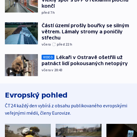
končí
před 7
h
Částí území prošly bouřky se silným
větrem. Lámaly stromy a poničily
střechu
včera
před 22
h
Lékaři v Ostravě ošetřili už
VIDEO
patnáct lidí pokousaných netopýry
včera v 20:43
Evropský pohled
ČT24 každý den vybírá z obsahu publikovaného evropskými
veřejnými médii, členy Eurovize.