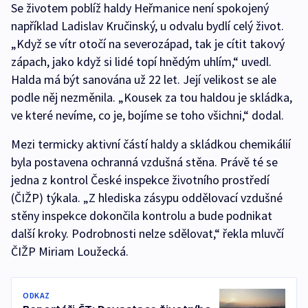
Se životem poblíž haldy Heřmanice není spokojený
například Ladislav Kručinský, u odvalu bydlí celý život.
„Když se vítr otočí na severozápad, tak je cítit takový
zápach, jako když si lidé topí hnědým uhlím,“ uvedl.
Halda má být sanována už 22 let. Její velikost se ale
podle něj nezměnila. „Kousek za tou haldou je skládka,
ve které nevíme, co je, bojíme se toho všichni,“ dodal.
Mezi termicky aktivní částí haldy a skládkou chemikálií
byla postavena ochranná vzdušná stěna. Právě té se
jedna z kontrol České inspekce životního prostředí
(ČIŽP) týkala. „Z hlediska zásypu oddělovací vzdušné
stěny inspekce dokončila kontrolu a bude podnikat
další kroky. Podrobnosti nelze sdělovat,“ řekla mluvčí
ČIŽP Miriam Loužecká.
ODKAZ