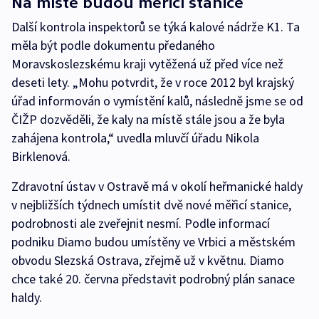
Na místě budou měřicí stanice
Další kontrola inspektorů se týká kalové nádrže K1. Ta
měla být podle dokumentu předaného
Moravskoslezskému kraji vytěžená už před více než
deseti lety. „Mohu potvrdit, že v roce 2012 byl krajský
úřad informován o vymístění kalů, následně jsme se od
ČIŽP dozvěděli, že kaly na místě stále jsou a že byla
zahájena kontrola,“ uvedla mluvčí úřadu Nikola
Birklenová.
Zdravotní ústav v Ostravě má v okolí heřmanické haldy
v nejbližších týdnech umístit dvě nové měřicí stanice,
podrobnosti ale zveřejnit nesmí. Podle informací
podniku Diamo budou umístěny ve Vrbici a městském
obvodu Slezská Ostrava, zřejmě už v květnu. Diamo
chce také 20. června představit podrobný plán sanace
haldy.