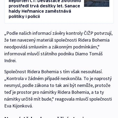
Reportéři ČT: Devastace životního
prostředí trvá desítky let. Sanace
haldy Heřmanice zaměstnává
politiky i policii
„Podle našich informací závěry kontroly ČIŽP potvrzují,
že ten navezený materiál společnosti Ridera Bohemia
neodpovídá smluvním a zákonným podmínkám,“
informoval mluvčí státního podniku Diamo Tomáš
Indrei.
Společnost Ridera Bohemia s tím však nesouhlasí.
„Kontrola v žádném případě neskončila. To je naprostý
nesmysl, podle zákona to tak ani být nemůže, protože
teď je prostor pro námitky Ridera Bohemia, a ta ty
námitky určitě mít bude,“ reagovala mluvčí společnosti
Eva Kijonková.