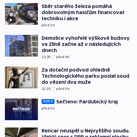
Sběr starého železa pomáhá
dobrovolným hasičům financovat
techniku i akce
před 1
h
Demolice vyhořelé výškové budovy
ve Zlíně začne až v následujících
dnech
12:29
před 4
h
Za dotační podvod ohledně
Technologického parku poslal soud
do vězení dva muže
15:19
před 5
h
Sečteno: Pardubický kraj
VIDEO
před 5
h
Rencar neuspěl u Nejvyššího soudu.
Vleklý spor s DPP o reklamní plochu