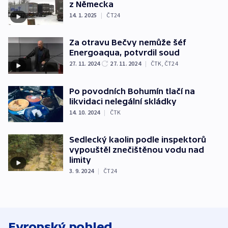
z Německa
14. 1. 2025
|
ČT24
Za otravu Bečvy nemůže šéf
Energoaqua, potvrdil soud
27. 11. 2024
27. 11. 2024
|
ČTK
,
ČT24
Po povodních Bohumín tlačí na
likvidaci nelegální skládky
14. 10. 2024
|
ČTK
Sedlecký kaolin podle inspektorů
vypouštěl znečištěnou vodu nad
limity
3. 9. 2024
|
ČT24
Evropský pohled