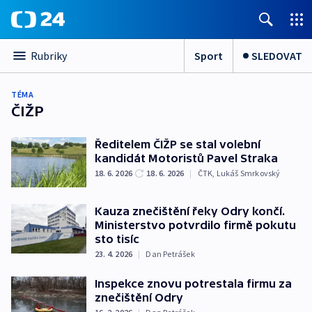
Sport
SLEDOVAT
Rubriky
TÉMA
ČIŽP
Ředitelem ČIŽP se stal volební
kandidát Motoristů Pavel Straka
18. 6. 2026
18. 6. 2026
|
ČTK
,
Lukáš Smrkovský
Kauza znečištění řeky Odry končí.
Ministerstvo potvrdilo firmě pokutu
sto tisíc
23. 4. 2026
|
Dan Petrášek
Inspekce znovu potrestala firmu za
znečištění Odry