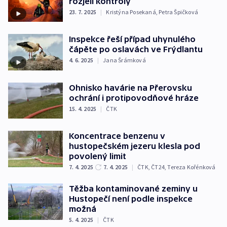
rozjeli kontroly
23. 7. 2025
|
Kristýna Posekaná
,
Petra Špičková
Inspekce řeší případ uhynulého
čápěte po oslavách ve Frýdlantu
4. 6. 2025
|
Jana Šrámková
Ohnisko havárie na Přerovsku
ochrání i protipovodňové hráze
15. 4. 2025
|
ČTK
Koncentrace benzenu v
hustopečském jezeru klesla pod
povolený limit
7. 4. 2025
7. 4. 2025
|
ČTK
,
ČT24
,
Tereza Kořénková
Těžba kontaminované zeminy u
Hustopečí není podle inspekce
možná
5. 4. 2025
|
ČTK