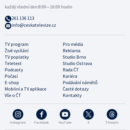
každý všední den:
8:00—16:00 hodin
261 136 113
info@ceskatelevize.cz
TV program
Pro média
Živé vysílání
Reklama
TV poplatky
Studio Brno
Teletext
Studio Ostrava
Podcasty
Rada ČT
Počasí
Kariéra
E-shop
Podávání námětů
Mobilní a TV aplikace
Časté dotazy
Vše o ČT
Kontakty
Instagram
Facebook
YouTube
X
Threads