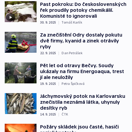
Past pokroku: Do československých
řek proudily potoky chemikálií.
Komunisté to ignorovali
30. 9. 2025
|
Tomáš Karlík
Za znečištění Odry dostaly pokutu
dvě firmy, kyanid a zinek otrávily
ryby
22. 9. 2025
|
Dan Petrášek
Pět let od otravy Bečvy. Soudy
ukázaly na firmu Energoaqua, trest
jí ale neuložily
19. 9. 2025
|
Petra Špičková
Jáchymovský potok na Karlovarsku
znečistila neznámá látka, uhynuly
desítky ryb
14. 9. 2025
|
ČTK
Požáry skládek jsou časté, hasiči