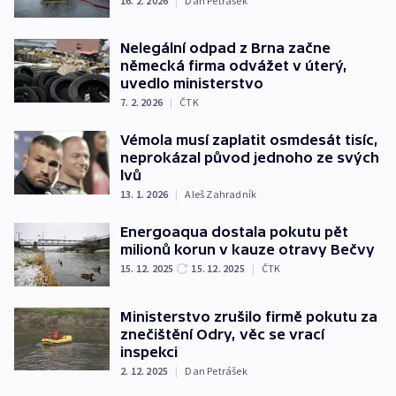
16. 2. 2026
|
Dan Petrášek
Nelegální odpad z Brna začne
německá firma odvážet v úterý,
uvedlo ministerstvo
7. 2. 2026
|
ČTK
Vémola musí zaplatit osmdesát tisíc,
neprokázal původ jednoho ze svých
lvů
13. 1. 2026
|
Aleš Zahradník
Energoaqua dostala pokutu pět
milionů korun v kauze otravy Bečvy
15. 12. 2025
15. 12. 2025
|
ČTK
Ministerstvo zrušilo firmě pokutu za
znečištění Odry, věc se vrací
inspekci
2. 12. 2025
|
Dan Petrášek