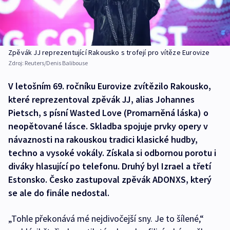
Zpěvák JJ reprezentující Rakousko s trofejí pro vítěze Eurovize
Zdroj:
Reuters/Denis Balibouse
V letošním 69. ročníku Eurovize zvítězilo Rakousko,
které reprezentoval zpěvák JJ, alias Johannes
Pietsch, s písní Wasted Love (Promarněná láska) o
neopětované lásce. Skladba spojuje prvky opery v
návaznosti na rakouskou tradici klasické hudby,
techno a vysoké vokály. Získala si odbornou porotu i
diváky hlasující po telefonu. Druhý byl Izrael a třetí
Estonsko. Česko zastupoval zpěvák ADONXS, který
se ale do finále nedostal.
„Tohle překonává mé nejdivočejší sny. Je to šílené,“