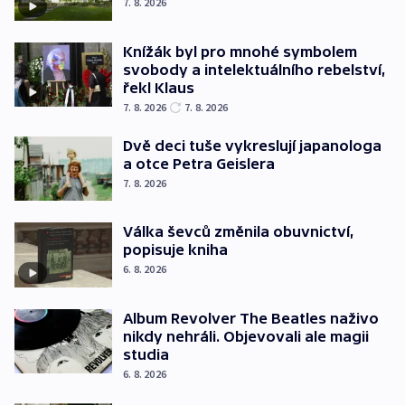
7. 8. 2026
Knížák byl pro mnohé symbolem
svobody a intelektuálního rebelství,
řekl Klaus
7. 8. 2026
7. 8. 2026
Dvě deci tuše vykreslují japanologa
a otce Petra Geislera
7. 8. 2026
Válka ševců změnila obuvnictví,
popisuje kniha
6. 8. 2026
Album Revolver The Beatles naživo
nikdy nehráli. Objevovali ale magii
studia
6. 8. 2026