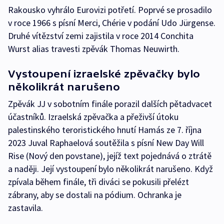
Rakousko vyhrálo Eurovizi potřetí. Poprvé se prosadilo
v roce 1966 s písní Merci, Chérie v podání Udo Jürgense.
Druhé vítězství zemi zajistila v roce 2014 Conchita
Wurst alias travesti zpěvák Thomas Neuwirth.
Vystoupení izraelské zpěvačky bylo
několikrát narušeno
Zpěvák JJ v sobotním finále porazil dalších pětadvacet
účastníků. Izraelská zpěvačka a přeživší útoku
palestinského teroristického hnutí Hamás ze 7. října
2023 Juval Raphaelová soutěžila s písní New Day Will
Rise (Nový den povstane), jejíž text pojednává o ztrátě
a naději. Její vystoupení bylo několikrát narušeno. Když
zpívala během finále, tři diváci se pokusili přelézt
zábrany, aby se dostali na pódium. Ochranka je
zastavila.