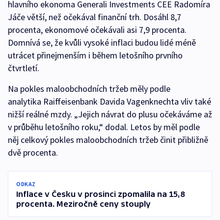
hlavního ekonoma Generali Investments CEE Radomíra
Jáče větší, než očekával finanční trh. Dosáhl 8,7
procenta, ekonomové očekávali asi 7,9 procenta.
Domnívá se, že kvůli vysoké inflaci budou lidé méně
utrácet přinejmenším i během letošního prvního
čtvrtletí.
Na pokles maloobchodních tržeb měly podle
analytika Raiffeisenbank Davida Vagenknechta vliv také
nižší reálné mzdy. „Jejich návrat do plusu očekáváme až
v průběhu letošního roku,“ dodal. Letos by měl podle
něj celkový pokles maloobchodních tržeb činit přibližně
dvě procenta.
ODKAZ
Inflace v Česku v prosinci zpomalila na 15,8
procenta. Meziročně ceny stouply