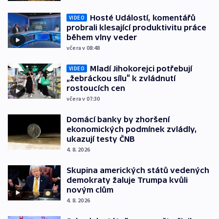
Hosté Událostí, komentářů
VIDEO
probrali klesající produktivitu práce
během vlny veder
včera v 08:48
Mladí Jihokorejci potřebují
VIDEO
„žebráckou sílu“ k zvládnutí
rostoucích cen
včera v 07:30
Domácí banky by zhoršení
ekonomických podmínek zvládly,
ukazují testy ČNB
4. 8. 2026
Skupina amerických států vedených
demokraty žaluje Trumpa kvůli
novým clům
4. 8. 2026