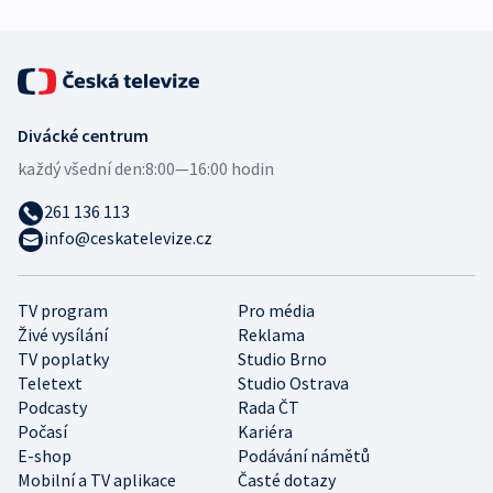
Divácké centrum
každý všední den:
8:00—16:00 hodin
261 136 113
info@ceskatelevize.cz
TV program
Pro média
Živé vysílání
Reklama
TV poplatky
Studio Brno
Teletext
Studio Ostrava
Podcasty
Rada ČT
Počasí
Kariéra
E-shop
Podávání námětů
Mobilní a TV aplikace
Časté dotazy