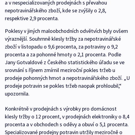
a v nespecializovaných prodejnách s převahou
nepotravinářského zboží, kde se zvýšily o 2,8,
respektive 2,9 procenta.
Poklesy v jiných maloobchodních odvětvích byly ovšem
výraznější. Souhrnně klesly tržby za nepotravinářské
zboží v listopadu o 9,6 procenta, za potraviny o 9,2
procenta a za pohonné hmoty o 2,1 procenta. Podle
Jany Gotvaldové z Českého statistického úřadu se ve
srovnání s říjnem zmírnil meziroční pokles tržeb u
prodeje pohonných hmot a nepotravinářského zboží. „U
prodeje potravin se pokles tržeb naopak prohloubil,“
upozornila.
Konkrétně v prodejnách s výrobky pro domácnost
klesly tržby o 12 procent, v prodejnách elektroniky o 8,4
procenta a v obchodech s oděvy a obuví o 5,1 procenta.
Specializované prodejny potravin utržily meziročně o