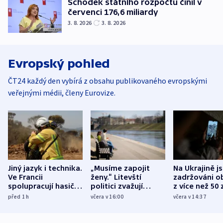
Schodek státního rozpočtu činil v
červenci 176,6 miliardy
3. 8. 2026
3. 8. 2026
Evropský pohled
ČT24 každý den vybírá z obsahu publikovaného evropskými
veřejnými médii, členy Eurovize.
Jiný jazyk i technika.
„Musíme zapojit
Na Ukrajině j
Ve Francii
ženy.“ Litevští
zadržováni o
spolupracují hasiči z
politici zvažují
z více než 50 
různých zemí
dohodu o
Bojovali na s
před 1
h
včera v 16:00
včera v 14:37
demografii
Ruska