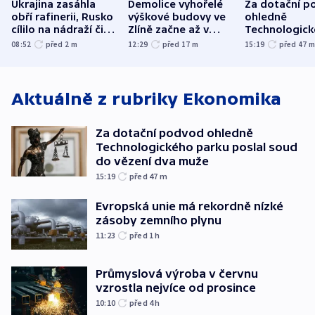
Ukrajina zasáhla
Demolice vyhořelé
Za dotační p
obří rafinerii, Rusko
výškové budovy ve
ohledně
cílilo na nádraží či
Zlíně začne až v
Technologic
autobus
následujících dnech
parku poslal
08:52
před 2
m
12:29
před 17
m
15:19
před 47
do vězení dv
Aktuálně z rubriky
Ekonomika
Za dotační podvod ohledně
Technologického parku poslal soud
do vězení dva muže
15:19
před 47
m
Evropská unie má rekordně nízké
zásoby zemního plynu
11:23
před 1
h
Průmyslová výroba v červnu
vzrostla nejvíce od prosince
10:10
před 4
h