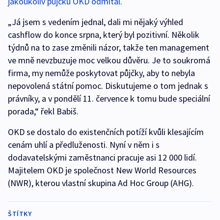
jakoukoliv půjčku OKD odmítal.
„Já jsem s vedením jednal, dali mi nějaký výhled
cashflow do konce srpna, který byl pozitivní. Několik
týdnů na to zase změnili názor, takže ten management
ve mně nevzbuzuje moc velkou důvěru. Je to soukromá
firma, my nemůže poskytovat půjčky, aby to nebyla
nepovolená státní pomoc. Diskutujeme o tom jednak s
právníky, a v pondělí 11. července k tomu bude speciální
porada,“ řekl Babiš.
OKD se dostalo do existenčních potíží kvůli klesajícím
cenám uhlí a předluženosti. Nyní v něm i s
dodavatelskými zaměstnanci pracuje asi 12 000 lidí.
Majitelem OKD je společnost New World Resources
(NWR), kterou vlastní skupina Ad Hoc Group (AHG).
ŠTÍTKY