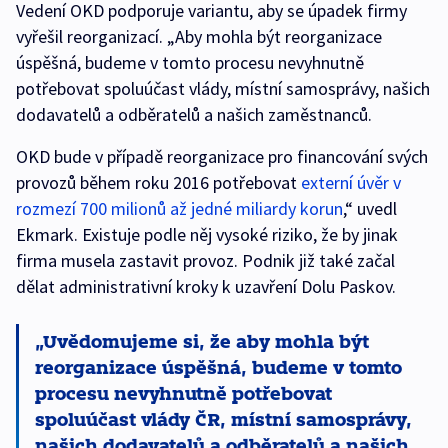
Vedení OKD podporuje variantu, aby se úpadek firmy
vyřešil reorganizací. „Aby mohla být reorganizace
úspěšná, budeme v tomto procesu nevyhnutně
potřebovat spoluúčast vlády, místní samosprávy, našich
dodavatelů a odběratelů a našich zaměstnanců.
OKD bude v případě reorganizace pro financování svých
provozů během roku 2016 potřebovat
externí úvěr v
rozmezí 700 milionů až jedné miliardy korun
,“ uvedl
Ekmark. Existuje podle něj vysoké riziko, že by jinak
firma musela zastavit provoz. Podnik již také začal
dělat administrativní kroky k uzavření Dolu Paskov.
Uvědomujeme si, že aby mohla být
reorganizace úspěšná, budeme v tomto
procesu nevyhnutně potřebovat
spoluúčast vlády ČR, místní samosprávy,
našich dodavatelů a odběratelů a našich