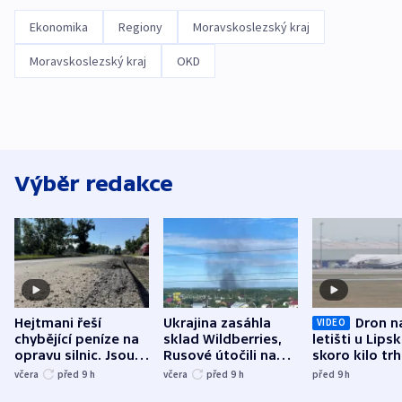
Ekonomika
Regiony
Moravskoslezský kraj
Moravskoslezský kraj
OKD
Výběr redakce
Hejtmani řeší
Ukrajina zasáhla
Dron n
VIDEO
chybějící peníze na
sklad Wildberries,
letišti u Lips
opravu silnic. Jsou
Rusové útočili na
skoro kilo trh
nenárokové, namítá
trh, hasiče či
indicie ukazuj
včera
před 9
h
včera
před 9
h
před 9
h
ministerstvo
stadion
Rusko