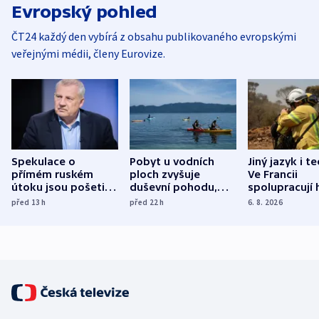
Evropský pohled
ČT24 každý den vybírá z obsahu publikovaného evropskými
veřejnými médii, členy Eurovize.
Spekulace o
Pobyt u vodních
Jiný jazyk i t
přímém ruském
ploch zvyšuje
Ve Francii
útoku jsou pošetilé,
duševní pohodu,
spolupracují h
míní estonský
ukázala
různých zemí
před 13
h
před 22
h
6. 8. 2026
bezpečnostní
mezinárodní studie
expert