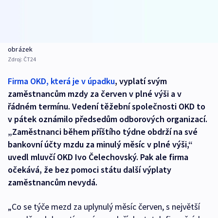
obrázek
Zdroj:
ČT24
Firma OKD, která je v úpadku
, vyplatí svým
zaměstnancům mzdy za červen v plné výši a v
řádném termínu. Vedení těžební společnosti OKD to
v pátek oznámilo předsedům odborových organizací.
„Zaměstnanci během příštího týdne obdrží na své
bankovní účty mzdu za minulý měsíc v plné výši,“
uvedl mluvčí OKD Ivo Čelechovský. Pak ale firma
očekává, že bez pomoci státu další výplaty
zaměstnancům nevydá.
„Co se týče mezd za uplynulý měsíc červen, s největší