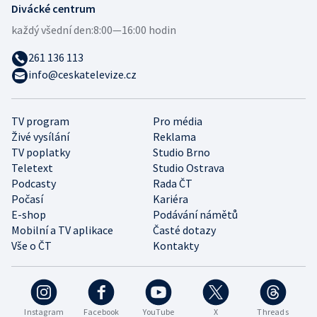
Divácké centrum
každý všední den:
8:00—16:00 hodin
261 136 113
info@ceskatelevize.cz
TV program
Pro média
Živé vysílání
Reklama
TV poplatky
Studio Brno
Teletext
Studio Ostrava
Podcasty
Rada ČT
Počasí
Kariéra
E-shop
Podávání námětů
Mobilní a TV aplikace
Časté dotazy
Vše o ČT
Kontakty
Instagram
Facebook
YouTube
X
Threads