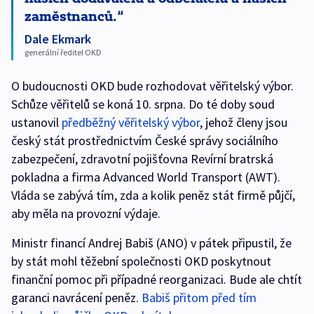
zaměstnanců.
Dale Ekmark
generální ředitel OKD
O budoucnosti OKD bude rozhodovat věřitelský výbor.
Schůze věřitelů se koná 10. srpna. Do té doby soud
ustanovil
předběžný věřitelský výbor
, jehož členy jsou
český stát prostřednictvím České správy sociálního
zabezpečení, zdravotní pojišťovna Revírní bratrská
pokladna a firma Advanced World Transport (AWT).
Vláda se zabývá tím, zda a kolik peněz stát firmě půjčí,
aby měla na provozní výdaje.
Ministr financí Andrej Babiš (ANO) v pátek připustil, že
by stát mohl těžební společnosti OKD poskytnout
finanční pomoc při případné reorganizaci. Bude ale chtít
garanci navrácení peněz.
Babiš přitom před tím