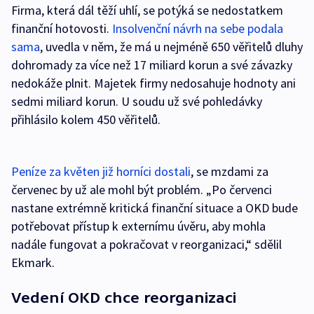
Firma, která dál těží uhlí, se potýká se nedostatkem
finanční hotovosti.
Insolvenční návrh na sebe podala
sama
, uvedla v něm, že má u nejméně 650 věřitelů dluhy
dohromady za více než 17 miliard korun a své závazky
nedokáže plnit. Majetek firmy nedosahuje hodnoty ani
sedmi miliard korun. U soudu už své pohledávky
přihlásilo kolem 450 věřitelů.
Peníze za květen již horníci dostali
, se mzdami za
červenec by už ale mohl být problém. „Po červenci
nastane extrémně kritická finanční situace a OKD bude
potřebovat přístup k externímu úvěru, aby mohla
nadále fungovat a pokračovat v reorganizaci,“ sdělil
Ekmark.
Vedení OKD chce reorganizaci