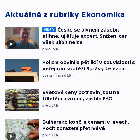
Aktuálně z rubriky
Ekonomika
Česko se plynem zásobit
VIDEO
stihne, ujišťuje expert. Snížení cen
však slíbit nelze
před 15
h
Policie obvinila pět lidí v souvislosti s
veřejnou soutěží Správy železnic
včera
před 16
h
Světové ceny potravin jsou na
tříletém maximu, zjistila FAO
před 17
h
Bulharsko končí s cenami v levech.
Pocit zdražení přetrvává
před 22
h