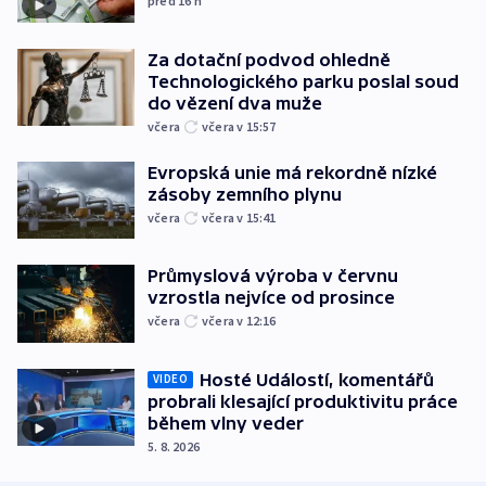
před 16
h
Za dotační podvod ohledně
Technologického parku poslal soud
do vězení dva muže
včera
včera v 15:57
Evropská unie má rekordně nízké
zásoby zemního plynu
včera
včera v 15:41
Průmyslová výroba v červnu
vzrostla nejvíce od prosince
včera
včera v 12:16
Hosté Událostí, komentářů
VIDEO
probrali klesající produktivitu práce
během vlny veder
5. 8. 2026