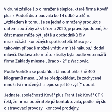
V druhé zásilce šlo o mražené slepice, které firma Kovář
plus z Podolí distribuovala ke 14 odběratelům.
„Vzhledem k tomu, že se jedná o mražený produkt s
datem spotřeby až v březnu 2020, je pravděpodobné, že
část masa může být ještě u obchodníků či v
mrazničkách konečných spotřebitelů. Maso je v
takovém případě možné vrátit v místě nákupu,“ dodal
mluvčí. Dodavatelem této zásilky byla podle veterinářů
firma Zaklady miesne „Brado - 2“ z Waclowic.
Podle Vorlíčka se podařilo stáhnout přibližně 400
kilogramů masa. „Dá se předpokládat, že zachycené
množství mražených slepic se ještě zvýší,“ dodal.
Jednatel společnosti Kovář plus František Kovář ČTK
řekl, že firma odběratele již kontaktovala, podle něj šlo
o stravovací provozy i koncové prodejny.