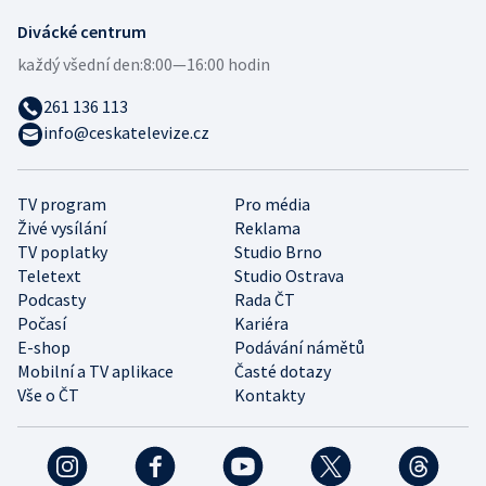
Divácké centrum
každý všední den:
8:00—16:00 hodin
261 136 113
info@ceskatelevize.cz
TV program
Pro média
Živé vysílání
Reklama
TV poplatky
Studio Brno
Teletext
Studio Ostrava
Podcasty
Rada ČT
Počasí
Kariéra
E-shop
Podávání námětů
Mobilní a TV aplikace
Časté dotazy
Vše o ČT
Kontakty