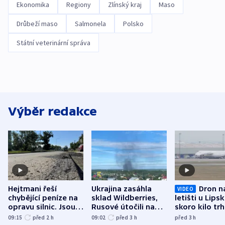
Ekonomika
Regiony
Zlínský kraj
Maso
Drůbeží maso
Salmonela
Polsko
Státní veterinární správa
Výběr redakce
Hejtmani řeší
Ukrajina zasáhla
Dron n
VIDEO
chybějící peníze na
sklad Wildberries,
letišti u Lips
opravu silnic. Jsou
Rusové útočili na
skoro kilo trh
nenárokové, namítá
trh, hasiče či
indicie ukazuj
09:15
před 2
h
09:02
před 3
h
před 3
h