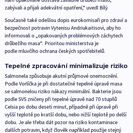
zabývali a přijali adekvátní opatření,“ uvedl Bílý.
Současně také odešlou dopis eurokomisaři pro zdraví a
bezpečnost potravin Vytenisu Andriukaitisovi, aby ho
informovali o „opakovaných problémových záchytech
drůbežího masa“. Prioritou ministerstva je
podle mluvčího ochrana českých spotřebitelů.
Tepelné zpracování minimalizuje riziko
Salmonela způsobuje akutní průjmové onemocnění.
Podle Vorlíčka je při dostatečné tepelné úpravě masa
se salmonelou riziko nákazy minimální. Bakterie jsou
podle SVS zničeny při tepelné úpravě nad 70 stupňů
Celsia po dobu deseti minut, případně při úpravě při
vyšší teplotě po kratší dobu, nebo nižší teplotě po delší
dobu. Je ale třeba dát pozor na riziko kontaminace
dalších potravin, když člověk například použije stejný