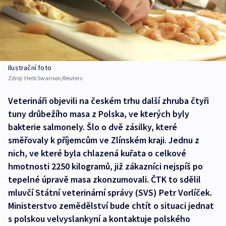
Ilustrační foto
Zdroj:
Herb Swanson/Reuters
Veterináři objevili na českém trhu další zhruba čtyři
tuny drůbežího masa z Polska, ve kterých byly
bakterie salmonely. Šlo o dvě zásilky, které
směřovaly k příjemcům ve Zlínském kraji. Jednu z
nich, ve které byla chlazená kuřata o celkové
hmotnosti 2250 kilogramů, již zákazníci nejspíš po
tepelné úpravě masa zkonzumovali. ČTK to sdělil
mluvčí Státní veterinární správy (SVS) Petr Vorlíček.
Ministerstvo zemědělství bude chtít o situaci jednat
s polskou velvyslankyní a kontaktuje polského