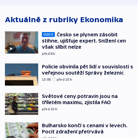
ministerstvo
stadion
Rusko
Aktuálně z rubriky
Ekonomika
Česko se plynem zásobit
VIDEO
stihne, ujišťuje expert. Snížení cen
však slíbit nelze
před 8
h
Policie obvinila pět lidí v souvislosti s
veřejnou soutěží Správy železnic
13:08
před 10
h
Světové ceny potravin jsou na
tříletém maximu, zjistila FAO
před 10
h
Bulharsko končí s cenami v levech.
Pocit zdražení přetrvává