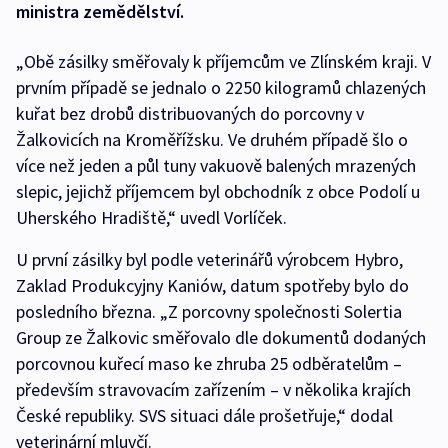
ministra zemědělství.
„Obě zásilky směřovaly k příjemcům ve Zlínském kraji. V
prvním případě se jednalo o 2250 kilogramů chlazených
kuřat bez drobů distribuovaných do porcovny v
Žalkovicích na Kroměřížsku. Ve druhém případě šlo o
více než jeden a půl tuny vakuově balených mrazených
slepic, jejichž příjemcem byl obchodník z obce Podolí u
Uherského Hradiště,“ uvedl Vorlíček.
U první zásilky byl podle veterinářů výrobcem Hybro,
Zaklad Produkcyjny Kaniów, datum spotřeby bylo do
posledního března. „Z porcovny společnosti Solertia
Group ze Žalkovic směřovalo dle dokumentů dodaných
porcovnou kuřecí maso ke zhruba 25 odběratelům –
především stravovacím zařízením – v několika krajích
České republiky. SVS situaci dále prošetřuje,“ dodal
veterinární mluvčí.