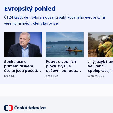
Evropský pohled
ČT24 každý den vybírá z obsahu publikovaného evropskými
veřejnými médii, členy Eurovize.
Spekulace o
Pobyt u vodních
Jiný jazyk i t
přímém ruském
ploch zvyšuje
Ve Francii
útoku jsou pošetilé,
duševní pohodu,
spolupracují h
míní estonský
ukázala
různých zemí
před 6
h
před 16
h
včera v 15:30
bezpečnostní
mezinárodní studie
expert