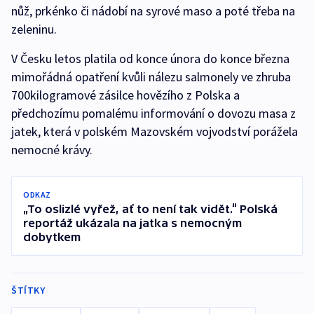
nůž, prkénko či nádobí na syrové maso a poté třeba na
zeleninu.
V Česku letos platila od konce února do konce března
mimořádná opatření kvůli nálezu salmonely ve zhruba
700kilogramové zásilce hovězího z Polska a
předchozímu pomalému informování o dovozu masa z
jatek, která v polském Mazovském vojvodství porážela
nemocné krávy.
ODKAZ
„To oslizlé vyřež, ať to není tak vidět.“ Polská
reportáž ukázala na jatka s nemocným
dobytkem
ŠTÍTKY