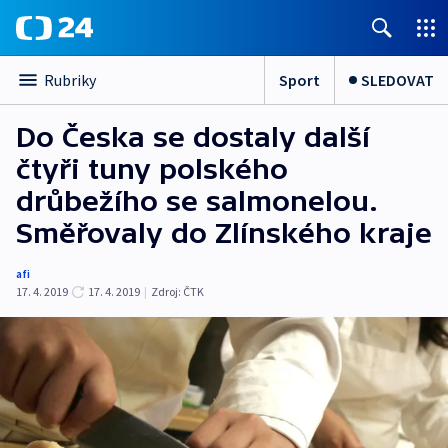
Sport
SLEDOVAT
Rubriky
Do Česka se dostaly další
čtyři tuny polského
drůbežího se salmonelou.
Směřovaly do Zlínského kraje
afi
17. 4. 2019
17. 4. 2019
|
Zdroj:
ČTK