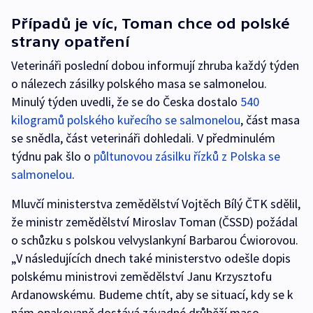
Případů je víc, Toman chce od polské
strany opatření
Veterináři poslední dobou informují zhruba každý týden
o nálezech zásilky polského masa se salmonelou.
Minulý týden uvedli, že se do Česka dostalo
540
kilogramů polského kuřecího se salmonelou
, část masa
se snědla, část veterináři dohledali. V předminulém
týdnu pak šlo o
půltunovou zásilku řízků z Polska se
salmonelou
.
Mluvčí ministerstva zemědělství Vojtěch Bílý ČTK sdělil,
že ministr zemědělství Miroslav Toman (ČSSD) požádal
o schůzku s polskou velvyslankyní Barbarou Ćwiorovou.
„V následujících dnech také ministerstvo odešle dopis
polskému ministrovi zemědělství Janu Krzysztofu
Ardanowskému. Budeme chtít, aby se situací, kdy se k
nám opakovaně dostává závadné drůběží maso,