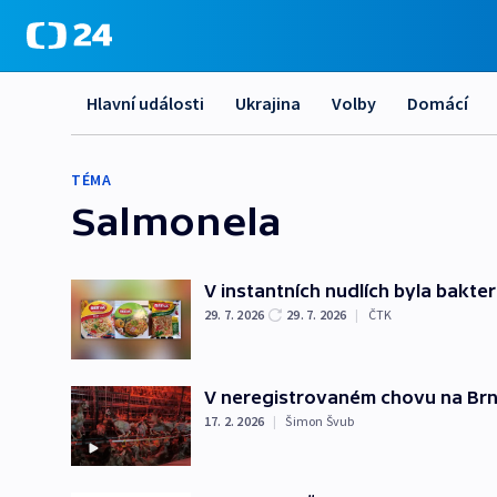
Hlavní události
Ukrajina
Volby
Domácí
TÉMA
Salmonela
V instantních nudlích byla bakte
29. 7. 2026
29. 7. 2026
|
ČTK
V neregistrovaném chovu na Brně
17. 2. 2026
|
Šimon Švub