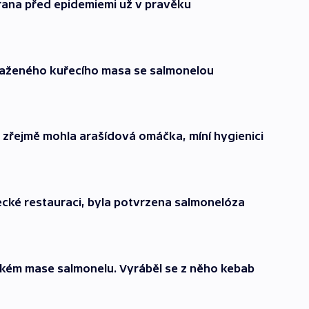
rana před epidemiemi už v pravěku
mraženého kuřecího masa se salmonelou
 zřejmě mohla arašídová omáčka, míní hygienici
radecké restauraci, byla potvrzena salmonelóza
olském mase salmonelu. Vyráběl se z něho kebab