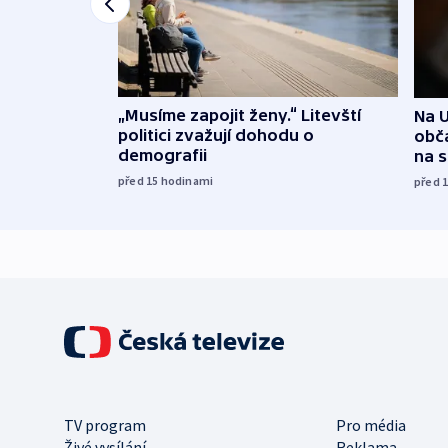
„Musíme zapojit ženy.“ Litevští
Na U
politici zvažují dohodu o
obča
demografii
na 
před 15
hodinami
před 
TV program
Pro média
Živé vysílání
Reklama