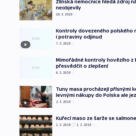
Zlínská nemocnice hledá zdroj n
neobjevily
19. 3. 2019
|
Kontroly dovezeného polského m
i potraviny odjinud
7. 3. 2019
|
Mimořádné kontroly hovězího z P
přesvědčit o zlepšení
6. 3. 2019
|
Tuny masa procházejí přísnými kon
levnými nákupy do Polska ale jez
2. 3. 2019
|
Kuřecí maso ze šarže se salmonel
1. 3. 2019
1. 3. 2019
|