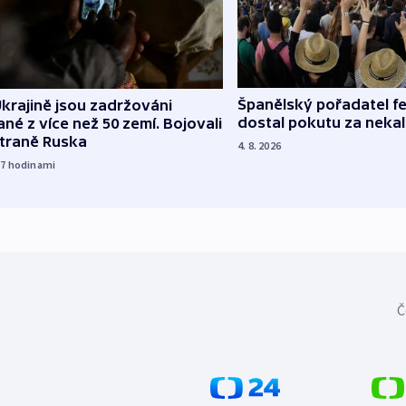
Španělský pořadatel fe
krajině jsou zadržováni
dostal pokutu za nekal
né z více než 50 zemí. Bojovali
straně Ruska
4. 8. 2026
17
hodinami
Č