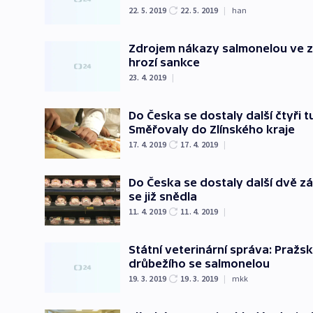
22. 5. 2019
22. 5. 2019
|
han
Zdrojem nákazy salmonelou ve zl
hrozí sankce
23. 4. 2019
|
Do Česka se dostaly další čtyři 
Směřovaly do Zlínského kraje
17. 4. 2019
17. 4. 2019
|
Do Česka se dostaly další dvě zá
se již snědla
11. 4. 2019
11. 4. 2019
|
Státní veterinární správa: Pražsk
drůbežího se salmonelou
19. 3. 2019
19. 3. 2019
|
mkk