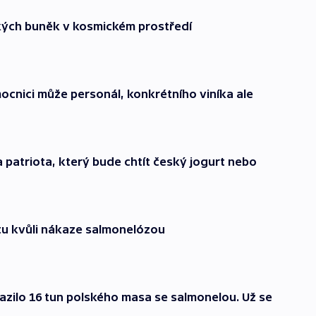
ských buněk v kosmickém prostředí
ocnici může personál, konkrétního viníka ale
 patriota, který bude chtít český jogurt nebo
tu kvůli nákaze salmonelózou
zilo 16 tun polského masa se salmonelou. Už se