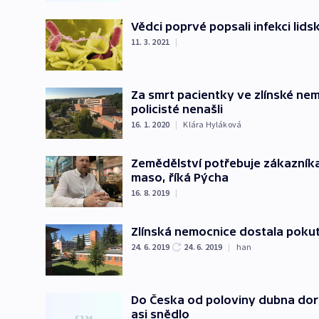
Vědci poprvé popsali infekci lid
11. 3. 2021
|
Za smrt pacientky ve zlínské nem
policisté nenašli
16. 1. 2020
|
Klára Hyláková
Zemědělství potřebuje zákazníka
maso, říká Pýcha
16. 8. 2019
|
Zlínská nemocnice dostala poku
24. 6. 2019
24. 6. 2019
|
han
Do Česka od poloviny dubna dora
asi snědlo