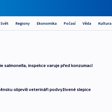
Svět
Regiony
Ekonomika
Počasí
Věda
Kultura
rie salmonella, inspekce varuje před konzumací
nsku objevili veterináři podvyživené slepice