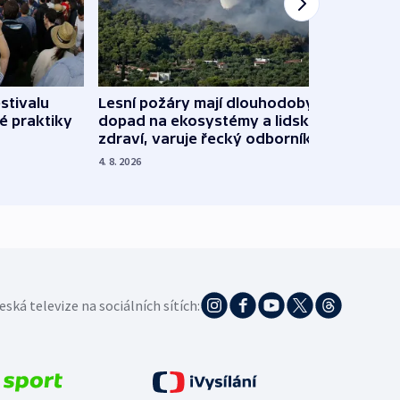
stivalu
Lesní požáry mají dlouhodobý
Ukraj
é praktiky
dopad na ekosystémy a lidské
Franc
zdraví, varuje řecký odborník
požá
4. 8. 2026
3. 8. 20
eská televize na sociálních sítích: