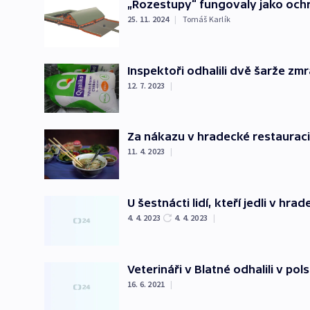
„Rozestupy“ fungovaly jako och
25. 11. 2024
|
Tomáš Karlík
Inspektoři odhalili dvě šarže z
12. 7. 2023
|
Za nákazu v hradecké restauraci
11. 4. 2023
|
U šestnácti lidí, kteří jedli v h
4. 4. 2023
4. 4. 2023
|
Veterináři v Blatné odhalili v p
16. 6. 2021
|