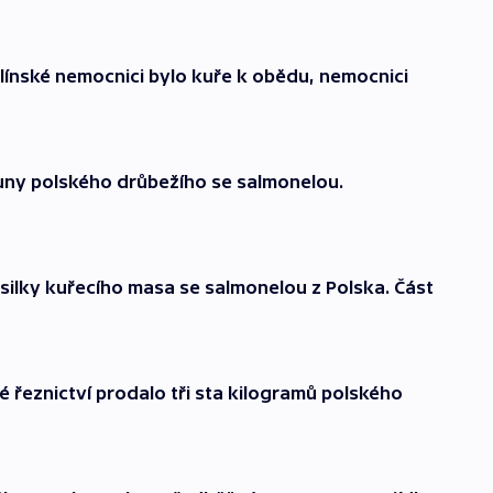
ínské nemocnici bylo kuře k obědu, nemocnici
tuny polského drůbežího se salmonelou.
silky kuřecího masa se salmonelou z Polska. Část
é řeznictví prodalo tři sta kilogramů polského