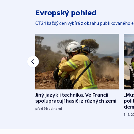
Evropský pohled
ČT24 každý den vybírá z obsahu publikovaného e
Jiný jazyk i technika. Ve Francii
„Mus
spolupracují hasiči z různých zemí
poli
dem
před 9
hodinami
5. 8. 2