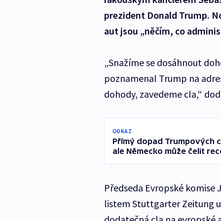
prezident Donald Trump. No
aut jsou „něčím, co adminis
„Snažíme se dosáhnout dohody
poznamenal Trump na adres
dohody, zavedeme cla,“ dod
ODKAZ
Přímý dopad Trumpových ce
ale Německo může čelit rec
Předseda Evropské komise J
listem Stuttgarter Zeitung u
dodatečná cla na evropské a