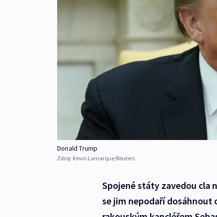
Donald Trump
Zdroj:
Kevin Lamarque/Reuters
Spojené státy zavedou cla 
se jim nepodaří dosáhnout 
rakouským kancléřem Sebas