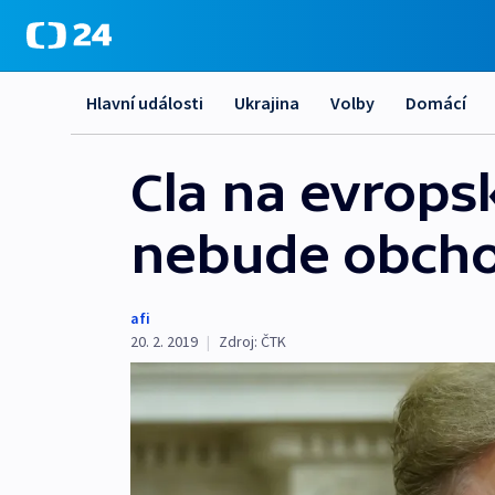
Hlavní události
Ukrajina
Volby
Domácí
Cla na evrops
nebude obcho
afi
20. 2. 2019
|
Zdroj:
ČTK