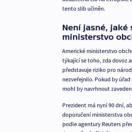
tento slib učiněn.
Není jasné, jaké
ministerstvo ob
Americké ministerstvo obch
týkající se toho, zda dovoz
představuje riziko pro náro
nezveřejnilo. Pokud by úřad
mohl by navrhnout zavedení
Prezident má nyní 90 dní, a
doporučení ministerstva ob
podle agentury Reuters před