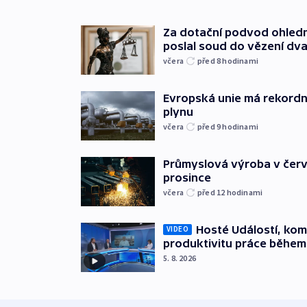
Za dotační podvod ohled
poslal soud do vězení dv
včera
před 8
hodinami
Evropská unie má rekordn
plynu
včera
před 9
hodinami
Průmyslová výroba v červ
prosince
včera
před 12
hodinami
Hosté Událostí, kome
VIDEO
produktivitu práce během
5. 8. 2026