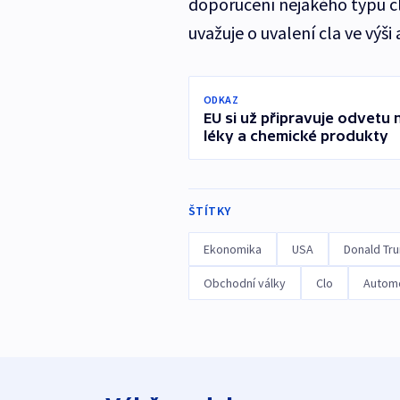
doporučení nějakého typu cl
uvažuje o uvalení cla ve výši
ODKAZ
EU si už připravuje odvetu 
léky a chemické produkty
ŠTÍTKY
Ekonomika
USA
Donald Tr
Obchodní války
Clo
Automo