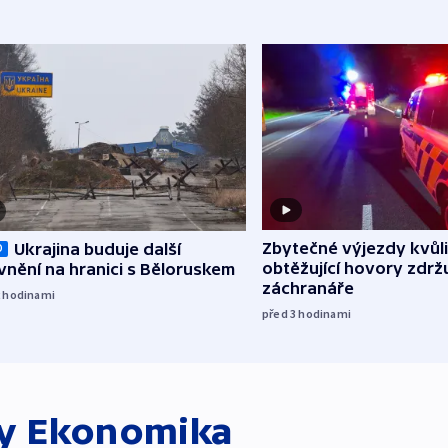
Zbytečné výjezdy kvůli
Ukrajina buduje další
O
obtěžující hovory zdržu
nění na hranici s Běloruskem
záchranáře
2
hodinami
před 3
hodinami
ky
Ekonomika