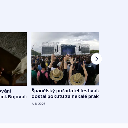
Španělský pořadatel festivalu
ováni
Lesn
dostal pokutu za nekalé praktiky
mí. Bojovali
dopa
zdrav
4. 8. 2026
4. 8. 20