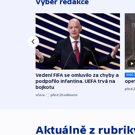
Výběr redakce
Vedení FIFA se omluvilo za chyby a
VIDE
podpořilo Infantina. UEFA trvá na
opev
bojkotu
před 
včera
před 2
hodinami
Aktuálně z rubri