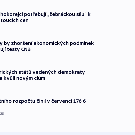
ihokorejci potřebují „žebráckou sílu“ k
stoucích cen
y by zhoršení ekonomických podmínek
ují testy ČNB
rických států vedených demokraty
a kvůli novým clům
ního rozpočtu činil v červenci 176,6
026