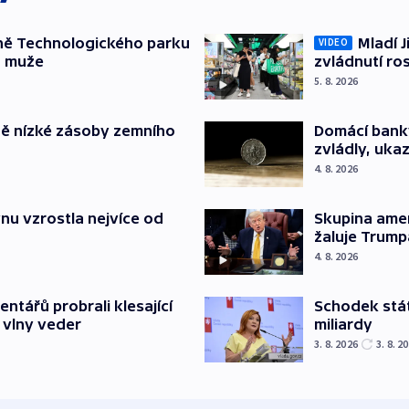
ně Technologického parku
Mladí J
VIDEO
a muže
zvládnutí ro
5. 8. 2026
ě nízké zásoby zemního
Domácí bank
zvládly, ukaz
4. 8. 2026
nu vzrostla nejvíce od
Skupina ame
žaluje Trump
4. 8. 2026
Schodek stát
ntářů probrali klesající
miliardy
 vlny veder
3. 8. 2026
3. 8. 2