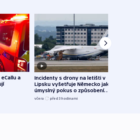
 eCallu a
Incidenty s drony na letišti v
Klima
jí
Lipsku vyšetřuje Německo jako
podn
úmyslný pokus o způsobení
i sví
exploze
včera
před 3
hodinami
včera