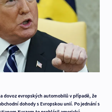
na dovoz evropských automobilů v případě, že
obchodní dohody s Evropskou unií. Po jednání s
tianem Kurzem to prohlásil americký