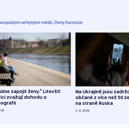
vropskými veřejnými médii, členy Eurovize.
íme zapojit ženy.“ Litevští
Na Ukrajině jsou zadrž
tici zvažují dohodu o
občané z více než 50 ze
ografii
na straně Ruska
026
5. 8. 2026