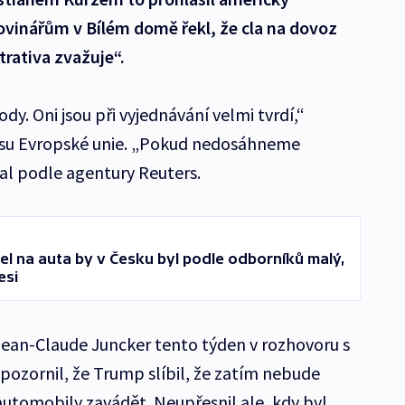
vinářům v Bílém domě řekl, že cla na dovoz
trativa zvažuje“.
. Oni jsou při vyjednávání velmi tvrdí,“
u Evropské unie. „Pokud nedosáhneme
al podle agentury Reuters.
l na auta by v Česku byl podle odborníků malý,
esi
ean-Claude Juncker tento týden v rozhovoru s
pozornil, že Trump slíbil, že zatím nebude
utomobily zavádět. Neupřesnil ale, kdy byl