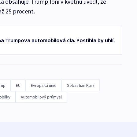
a obsahuje. Trump loni v květnu uvedl, že
 až 25 procent.
na Trumpova automobilová cla. Postihla by uhlí,
ump
EU
Evropská unie
Sebastian Kurz
bilky
Automobilový průmysl