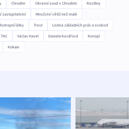
y
Chrudim
Okresní soud v Chrudimi
Rostliny
í zastupitelství
Množství větší než malé
otropní látky
Trest
Listina základních práv a svobod
THC
Václav Havel
Daniela Kovářová
Konopí
Kokain