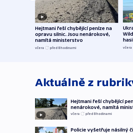
Ukra
Hejtmani řeší chybějící peníze na
Wild
opravu silnic. Jsou nenárokové,
hasi
namítá ministerstvo
včera
včera
před 8
hodinami
Aktuálně z rubri
Hejtmani řeší chybějící pen
nenárokové, namítá minis
včera
před 8
hodinami
Policie vyšetřuje násilný 