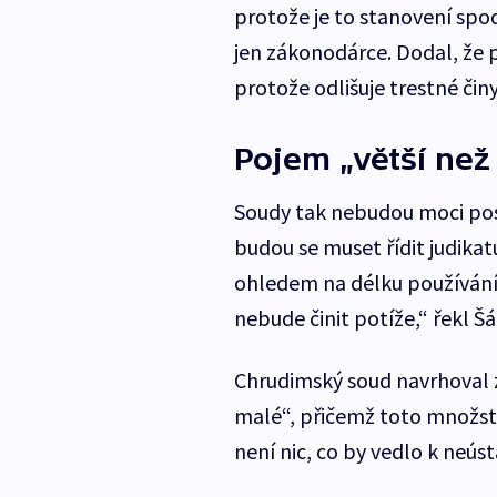
protože je to stanovení spod
jen zákonodárce. Dodal, že p
protože odlišuje trestné čin
Pojem „větší než
Soudy tak nebudou moci pos
budou se muset řídit judikat
ohledem na délku používání
nebude činit potíže,“ řekl Š
Chrudimský soud navrhoval z
malé“, přičemž toto množstv
není nic, co by vedlo k neús