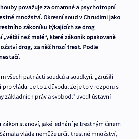
 a houby považuje za omamné a psychotropní
trestné množství. Okresní soud v Chrudimi jako
restního zákoníku týkajících se drog
í „větší než malé“, které zákoník opakovaně
ožství drog, za něž hrozí trest. Podle
nestačí.
 všech patnácti soudců a soudkyň. „Zrušili
ro vládu. Je to z důvodu, že je to v rozporu s
ny základních práv a svobod,“ uvedl ústavní
en zákon stanoví, jaké jednání je trestným činem
le Šámala vláda nemůže určit trestné množství,