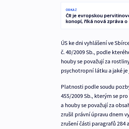
ODKAZ
ČR je evropskou pervitinov
konopí, říká nová zpráva o
ÚS ke dni vyhlášení ve Sbírc
č. 40/2009 Sb., podle kteréh
houby se považují za rostl
psychotropní látku a jaké je 
Platnosti podle soudu pozbýva
455/2009 Sb., kterým se pro 
a houby se považují za obsa
zrušil právní úpravu dnem v
zrušení části paragrafů 284 