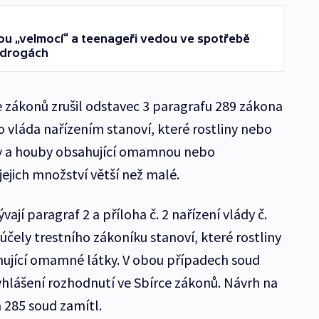
ou „velmocí“ a teenageři vedou ve spotřebě
 drogách
e zákonů zrušil odstavec 3 paragrafu 289 zákona
o vláda nařízením stanoví, které rostliny nebo
iny a houby obsahující omamnou nebo
jejich množství větší než malé.
jí paragraf 2 a příloha č. 2 nařízení vlády č.
účely trestního zákoníku stanoví, které rostliny
hující omamné látky. V obou případech soud
yhlášení rozhodnutí ve Sbírce zákonů. Návrh na
a 285 soud zamítl.