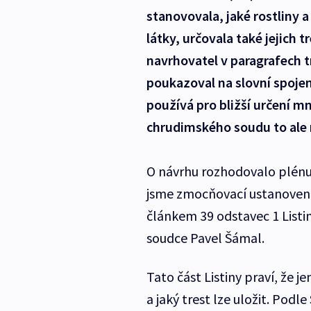
stanovovala, jaké rostliny
látky, určovala také jejich 
navrhovatel v paragrafech t
poukazoval na slovní spojen
používá pro bližší určení mn
chrudimského soudu to ale 
O návrhu rozhodovalo plénum
jsme zmocňovací ustanovení p
článkem 39 odstavec 1 Listi
soudce Pavel Šámal.
Tato část Listiny praví, že j
a jaký trest lze uložit. Pod