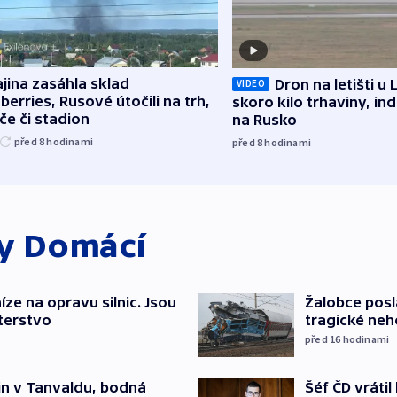
jina zasáhla sklad
Dron na letišti u 
VIDEO
berries, Rusové útočili na trh,
skoro kilo trhaviny, ind
če či stadion
na Rusko
před 8
hodinami
před 8
hodinami
ky
Domácí
íze na opravu silnic. Jsou
Žalobce posla
terstvo
tragické neh
před 16
hodinami
Šéf ČD vráti
čin v Tanvaldu, bodná