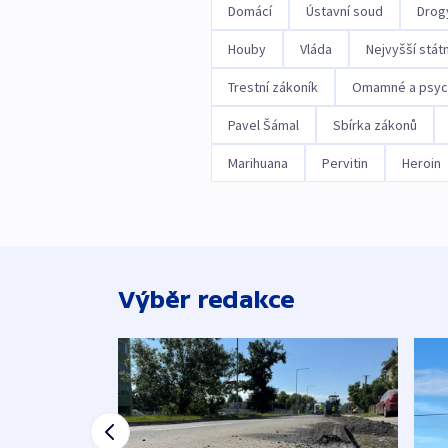
Domácí
Ústavní soud
Drog
Houby
Vláda
Nejvyšší státn
Trestní zákoník
Omamné a psych
Pavel Šámal
Sbírka zákonů
Marihuana
Pervitin
Heroin
Výběr redakce