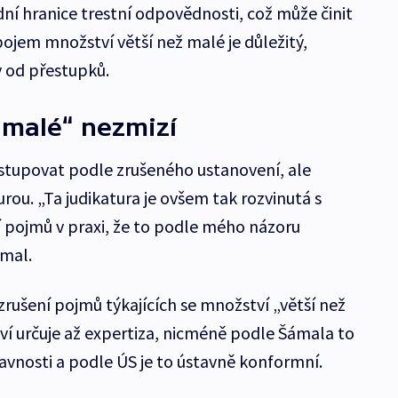
ní hranice trestní odpovědnosti, což může činit
ojem množství větší než malé je důležitý,
y od přestupků.
 malé“ nezmizí
tupovat podle zrušeného ustanovení, ale
urou. „Ta judikatura je ovšem tak rozvinutá s
 pojmů v praxi, že to podle mého názoru
ámal.
rušení pojmů týkajících se množství „větší než
í určuje až expertiza, nicméně podle Šámala to
tavnosti a podle ÚS je to ústavně konformní.