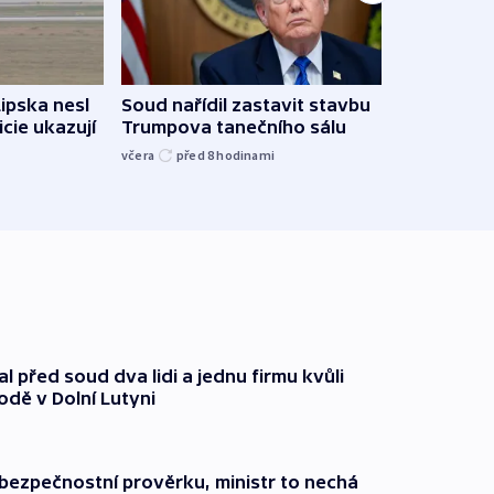
Lipska nesl
Soud nařídil zastavit stavbu
Žido
icie ukazují
Trumpova tanečního sálu
břehu
kriti
včera
před 8
hodinami
před 8
l před soud dva lidi a jednu firmu kvůli
odě v Dolní Lutyni
l bezpečnostní prověrku, ministr to nechá