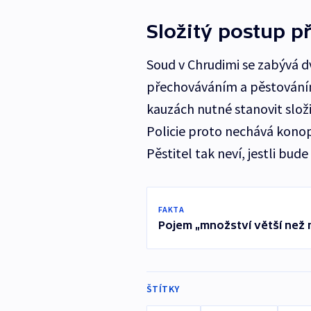
Složitý postup př
Soud v Chrudimi se zabývá d
přechováváním a pěstováním 
kauzách nutné stanovit slož
Policie proto nechává konopí
Pěstitel tak neví, jestli bud
FAKTA
Pojem „množství větší než m
ŠTÍTKY