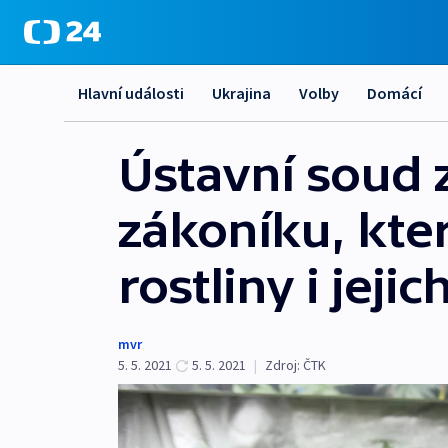
Hlavní události
Ukrajina
Volby
Domácí
Ústavní soud z
zákoníku, kt
rostliny i jeji
mvr
5. 5. 2021
5. 5. 2021
|
Zdroj:
ČTK