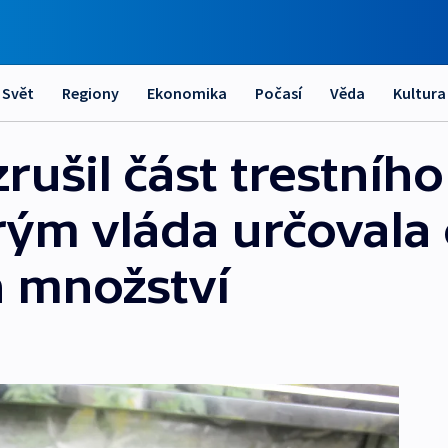
Svět
Regiony
Ekonomika
Počasí
Věda
Kultura
rušil část trestního
erým vláda určoval
ch množství