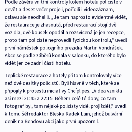
Podle závěru vnitřní kontroly kolem hotelu policisté v
devět a deset večer projeli, pořídili i videozáznam,
oslavu ale neodhalili. „Je tam naprosto evidentně vidět,
že restaurace je zhasnutá, před restaurací stojí dvě
vozidla, dvě kousek opodál a rozsvícená je jen recepce,
proto tam policisté neprovedli fyzickou kontrolu,“ uvedl
první náměstek policejního prezidia Martin Vondrášek.
Akce se podle záběrů konala v salonku, do kterého bylo
vidět jen ze zadní části hotelu.
Teplické restaurace a hotely přitom kontrolovaly více
než dvě desítky policistů. Byli hlavně v těch, které se
připojily k protestu iniciativy Chcípl pes. „Videa vznikla
asi mezi 21:45 a 22:15. Během celé té doby, co tam
fotograf byl, tam nějaké policisty viděl projíždět,“ uvedl
k tomu šéfredaktor Blesku Radek Lain, jehož bulvární
deník na Bendovu akci jako první upozornil.