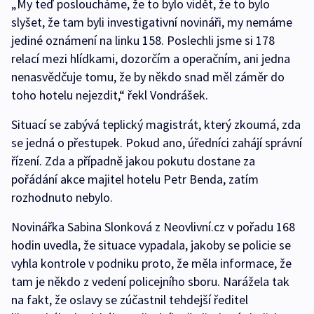
„My teď posloucháme, že to bylo vidět, že to bylo
slyšet, že tam byli investigativní novináři, my nemáme
jediné oznámení na linku 158. Poslechli jsme si 178
relací mezi hlídkami, dozorčím a operačním, ani jedna
nenasvědčuje tomu, že by někdo snad měl záměr do
toho hotelu nejezdit,“ řekl Vondrášek.
Situací se zabývá teplický magistrát, který zkoumá, zda
se jedná o přestupek. Pokud ano, úředníci zahájí správní
řízení. Zda a případně jakou pokutu dostane za
pořádání akce majitel hotelu Petr Benda, zatím
rozhodnuto nebylo.
Novinářka Sabina Slonková z Neovlivní.cz v pořadu 168
hodin uvedla, že situace vypadala, jakoby se policie se
vyhla kontrole v podniku proto, že měla informace, že
tam je někdo z vedení policejního sboru. Narážela tak
na fakt, že oslavy se zúčastnil tehdejší ředitel