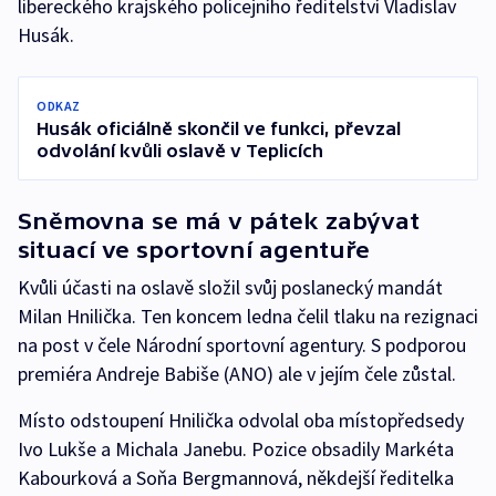
libereckého krajského policejního ředitelství Vladislav
Husák.
ODKAZ
Husák oficiálně skončil ve funkci, převzal
odvolání kvůli oslavě v Teplicích
Sněmovna se má v pátek zabývat
situací ve sportovní agentuře
Kvůli účasti na oslavě složil svůj poslanecký mandát
Milan Hnilička. Ten koncem ledna čelil tlaku na rezignaci
na post v čele Národní sportovní agentury. S podporou
premiéra Andreje Babiše (ANO) ale v jejím čele zůstal.
Místo odstoupení Hnilička odvolal oba místopředsedy
Ivo Lukše a Michala Janebu. Pozice obsadily Markéta
Kabourková a Soňa Bergmannová, někdejší ředitelka