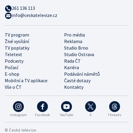
261 136 113
info@ceskatelevize.cz
TV program
Pro média
Živé vysílání
Reklama
TV poplatky
Studio Brno
Teletext
Studio Ostrava
Podcasty
Rada ČT
Počasí
Kariéra
E-shop
Podávání námětů
Mobilní a TV aplikace
Časté dotazy
Vše o ČT
Kontakty
Instagram
Facebook
YouTube
X
Threads
© Česká televize