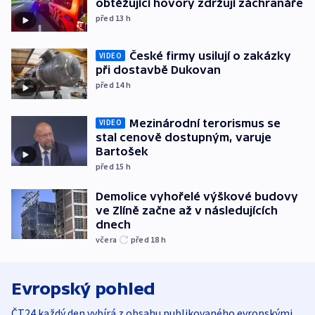
obtěžující hovory zdržují záchranáře
před 13
h
České firmy usilují o zakázky
VIDEO
při dostavbě Dukovan
před 14
h
Mezinárodní terorismus se
VIDEO
stal cenově dostupným, varuje
Bartošek
před 15
h
Demolice vyhořelé výškové budovy
ve Zlíně začne až v následujících
dnech
včera
před 18
h
Evropský pohled
ČT24 každý den vybírá z obsahu publikovaného evropskými