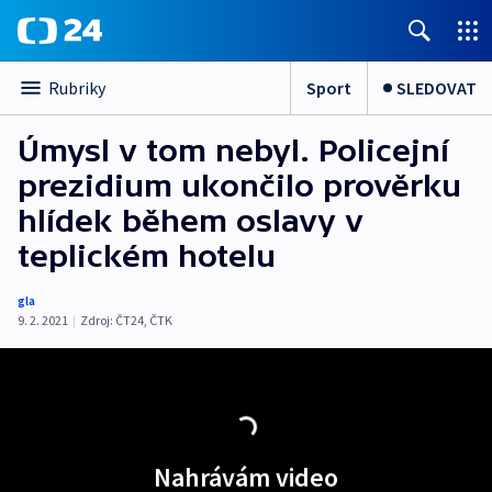
Sport
SLEDOVAT
Rubriky
Úmysl v tom nebyl. Policejní
prezidium ukončilo prověrku
hlídek během oslavy v
teplickém hotelu
gla
9. 2. 2021
|
Zdroj:
ČT24
,
ČTK
Nahrávám video