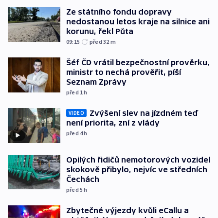
Ze státního fondu dopravy
nedostanou letos kraje na silnice ani
korunu, řekl Půta
09:15
před 32
m
Šéf ČD vrátil bezpečnostní prověrku,
ministr to nechá prověřit, píší
Seznam Zprávy
před 1
h
Zvýšení slev na jízdném teď
VIDEO
není priorita, zní z vlády
před 4
h
Opilých řidičů nemotorových vozidel
skokově přibylo, nejvíc ve středních
Čechách
před 5
h
Zbytečné výjezdy kvůli eCallu a