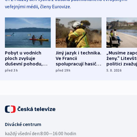
veřejnými médii, členy Eurovize.
Pobyt u vodních
Jiný jazyk i technika.
„Musíme zapo
ploch zvyšuje
Ve Francii
ženy.“ Litevšt
duševní pohodu,
spolupracují hasiči z
politici zvažuj
ukázala
různých zemí
dohodu o
před 3
h
před 19
h
5. 8. 2026
mezinárodní studie
demografii
Divácké centrum
každý všední den:
8:00—16:00 hodin