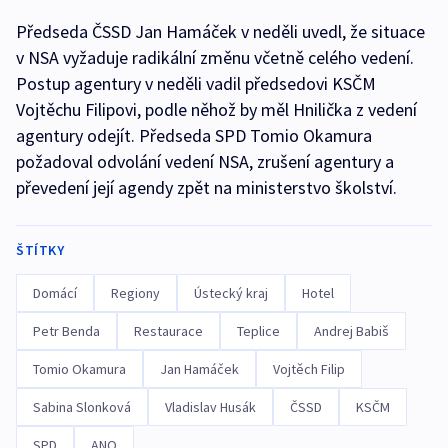
Předseda ČSSD Jan Hamáček v neděli uvedl, že situace
v NSA vyžaduje radikální změnu včetně celého vedení.
Postup agentury v neděli vadil předsedovi KSČM
Vojtěchu Filipovi, podle něhož by měl Hnilička z vedení
agentury odejít. Předseda SPD Tomio Okamura
požadoval odvolání vedení NSA, zrušení agentury a
převedení její agendy zpět na ministerstvo školství.
ŠTÍTKY
Domácí
Regiony
Ústecký kraj
Hotel
Petr Benda
Restaurace
Teplice
Andrej Babiš
Tomio Okamura
Jan Hamáček
Vojtěch Filip
Sabina Slonková
Vladislav Husák
ČSSD
KSČM
SPD
ANO