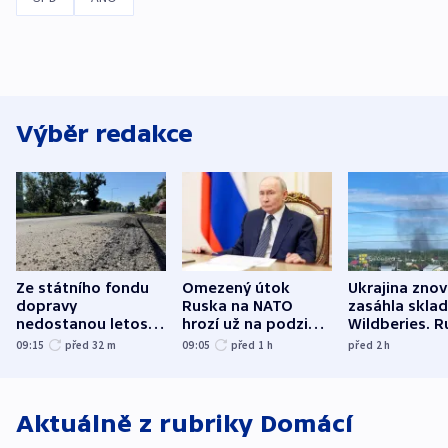
Výběr redakce
Ze státního fondu
Omezený útok
Ukrajina zno
dopravy
Ruska na NATO
zasáhla skla
nedostanou letos
hrozí už na podzim,
Wildberies. 
kraje na silnice ani
varují tajné služby
útočili v Cha
09:15
před 32
m
09:05
před 1
h
před 2
h
korunu, řekl Půta
USA
oblasti
Aktuálně z rubriky
Domácí