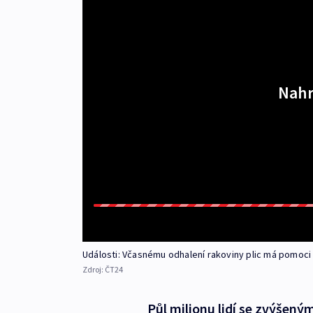
Nahr
Události: Včasnému odhalení rakoviny plic má pomoci
Zdroj:
ČT24
Půl milionu lidí se zvýšený