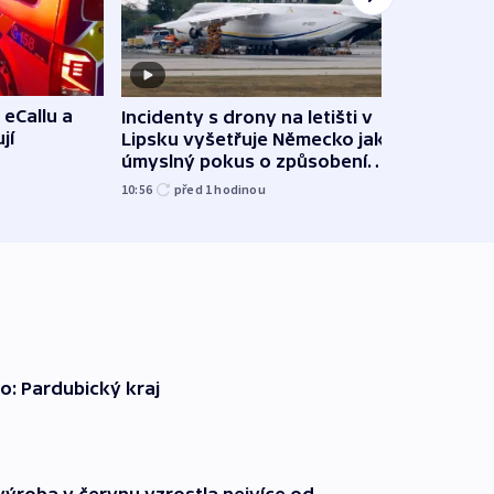
 eCallu a
Incidenty s drony na letišti v
Klima
jí
Lipsku vyšetřuje Německo jako
podn
úmyslný pokus o způsobení
i sví
exploze
10:56
před 1
hodinou
12:08
o: Pardubický kraj
ýroba v červnu vzrostla nejvíce od