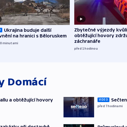
Zbytečné výjezdy kvůli
Ukrajina buduje další
O
obtěžující hovory zdržu
nění na hranici s Běloruskem
záchranáře
20
minutami
před 1
hodinou
ky
Domácí
allu a obtěžující hovory
Sečten
VIDEO
před 7
hodinami
o zakázky při dostavbě
Průmyslová v