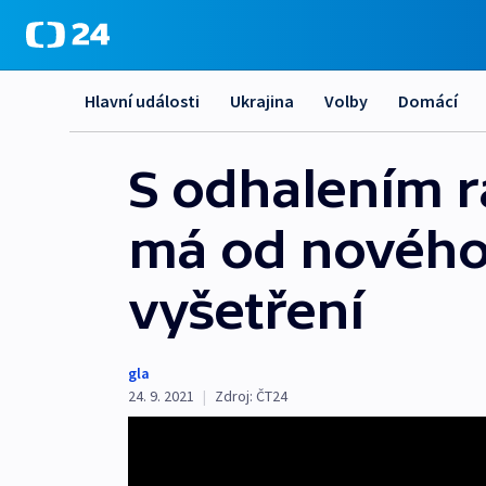
Hlavní události
Ukrajina
Volby
Domácí
S odhalením r
má od nového
vyšetření
gla
24. 9. 2021
|
Zdroj:
ČT24