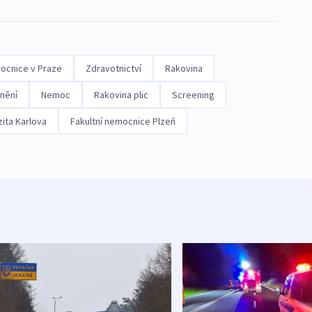
ocnice v Praze
Zdravotnictví
Rakovina
nění
Nemoc
Rakovina plic
Screening
zita Karlova
Fakultní nemocnice Plzeň