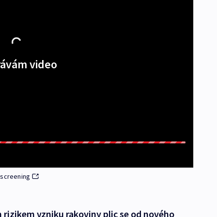
ávám video
 screening
m rizikem vzniku rakoviny plic se od nového