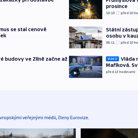
prosince
10:10
před 10
ho
mus se stal cenově
Státní zástup
šek
osobu v kau
06:11
před 10
ho
é budovy ve Zlíně začne až
Vláda 
VIDEO
Maříková. Sv
před 13
hodinami
vropskými veřejnými médii, členy Eurovize.