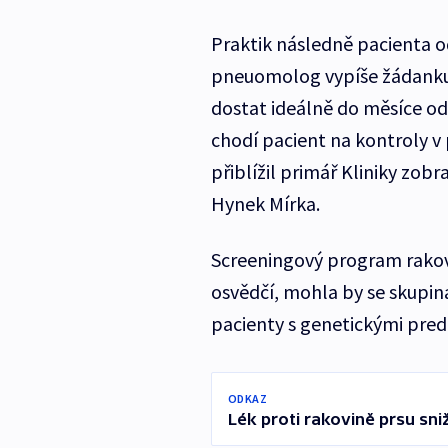
Praktik následně pacienta 
pneuomolog vypíše žádanku
dostat ideálně do měsíce od
chodí pacient na kontroly v p
přiblížil primář Kliniky zo
Hynek Mírka.
Screeningový program rakovi
osvědčí, mohla by se skupin
pacienty s genetickými pre
ODKAZ
Lék proti rakovině prsu sni