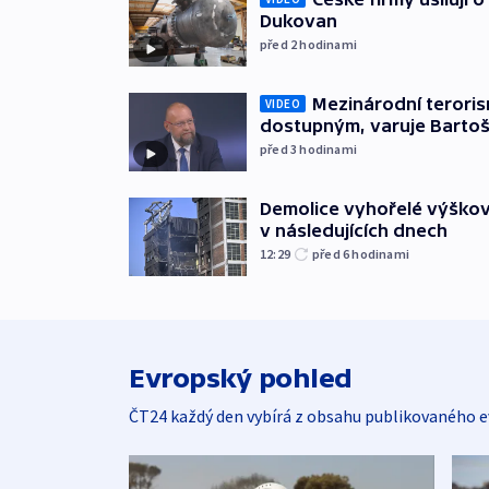
Dukovan
před 2
hodinami
Mezinárodní teroris
VIDEO
dostupným, varuje Barto
před 3
hodinami
Demolice vyhořelé výškov
v následujících dnech
12:29
před 6
hodinami
Evropský pohled
ČT24 každý den vybírá z obsahu publikovaného e