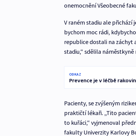
onemocnění Všeobecné fakul
V raném stadiu ale přichází 
bychom moc rádi, kdybycho
republice dostali na záchyt
stadiu,“ sdělila náměstkyně 
ODKAZ
Prevence je v léčbě rakovin
Pacienty, se zvýšeným rizik
praktičtí lékaři. „Tito pacien
to kuřáci,“ vyjmenoval před
fakulty Univerzity Karlovy B