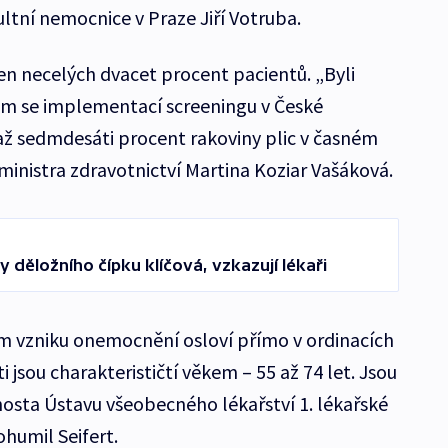
tní nemocnice v Praze Jiří Votruba.
jen necelých dvacet procent pacientů. „Byli
m se implementací screeningu v České
 až sedmdesáti procent rakoviny plic v časném
ministra zdravotnictví Martina Koziar Vašáková.
y děložního čípku klíčová, vzkazují lékaři
em vzniku onemocnění osloví přímo v ordinacích
ti jsou charakterističtí věkem – 55 až 74 let. Jsou
nosta Ústavu všeobecného lékařství 1. lékařské
ohumil Seifert.