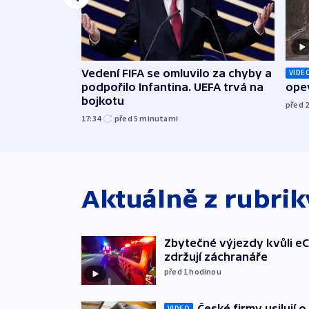
Vedení FIFA se omluvilo za chyby a
VIDE
podpořilo Infantina. UEFA trvá na
opev
bojkotu
před 
17:34
před 5
minutami
Aktuálně z rubri
Zbytečné výjezdy kvůli eC
zdržují záchranáře
před 1
hodinou
České firmy usilují 
VIDEO