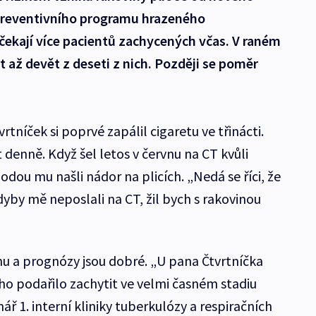
preventivního programu hrazeného
 čekají více pacientů zachycených včas. V raném
t až devět z deseti z nich. Později se poměr
tníček si poprvé zapálil cigaretu ve třinácti.
át denně. Když šel letos v červnu na CT kvůli
ou mu našli nádor na plicích. „Nedá se říci, že
Kdyby mě neposlali na CT, žil bych s rakovinou
u a prognózy jsou dobré. „U pana Čtvrtníčka
 ho podařilo zachytit ve velmi časném stadiu
 1. interní kliniky tuberkulózy a respiračních