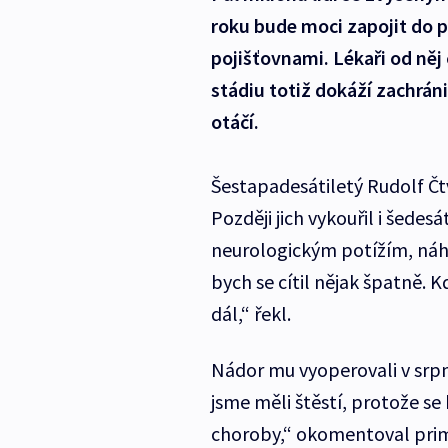
roku bude moci zapojit do 
pojišťovnami. Lékaři od něj
stádiu totiž dokáží zachráni
otáčí.
Šestapadesátiletý Rudolf Čtvr
Později jich vykouřil i šedes
neurologickým potížím, náhod
bych se cítil nějak špatně. 
dál,“ řekl.
Nádor mu vyoperovali v srpn
jsme měli štěstí, protože se
choroby,“ okomentoval primář