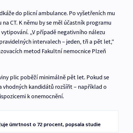
odkáže do plicní ambulance. Po vyšetřeních mu
 na CT. K němu by se měl účastník programu
 vytipování. „V případě negativního nálezu
ravidelných intervalech – jeden, tři a pět let,“
brazovacích metod Fakultní nemocnice Plzeň
ny plic poběží minimálně pět let. Pokud se
a vhodných kandidátů rozšířit – například o
dispozicemi k onemocnění.
žuje úmrtnost o 72 procent, popsala studie