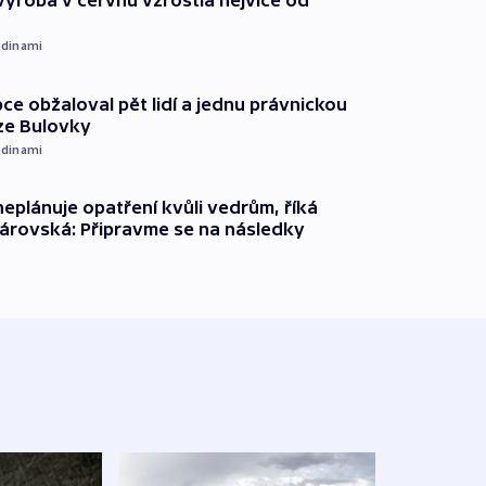
dinami
ce obžaloval pět lidí a jednu právnickou
ze Bulovky
dinami
neplánuje opatření kvůli vedrům, říká
árovská: Připravme se na následky