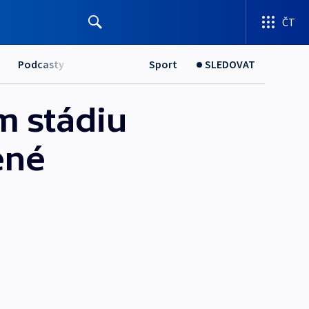
ČT
Podcasty
Sport
SLEDOVAT
m stádiu
ené