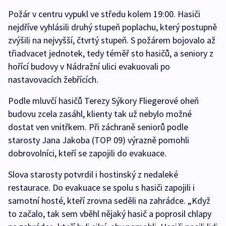
Požár v centru vypukl ve středu kolem 19:00. Hasiči
nejdříve vyhlásili druhý stupeň poplachu, který postupně
zvýšili na nejvyšší, čtvrtý stupeň. S požárem bojovalo až
třiadvacet jednotek, tedy téměř sto hasičů, a seniory z
hořící budovy v Nádražní ulici evakuovali po
nastavovacích žebřících.
Podle mluvčí hasičů Terezy Sýkory Fliegerové oheň
budovu zcela zasáhl, klienty tak už nebylo možné
dostat ven vnitřkem. Při záchraně seniorů podle
starosty Jana Jakoba (TOP 09) výrazně pomohli
dobrovolníci, kteří se zapojili do evakuace.
Slova starosty potvrdil i hostinský z nedaleké
restaurace. Do evakuace se spolu s hasiči zapojili i
samotní hosté, kteří zrovna seděli na zahrádce. „Když
to začalo, tak sem vběhl nějaký hasič a poprosil chlapy