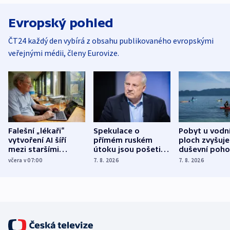
Evropský pohled
ČT24 každý den vybírá z obsahu publikovaného evropskými
veřejnými médii, členy Eurovize.
Falešní „lékaři“
Spekulace o
Pobyt u vodn
vytvoření AI šíří
přímém ruském
ploch zvyšuje
mezi staršími
útoku jsou pošetilé,
duševní poho
Poláky nebezpečné
míní estonský
ukázala
včera v 07:00
7. 8. 2026
7. 8. 2026
zdravotní rady
bezpečnostní
mezinárodní 
expert