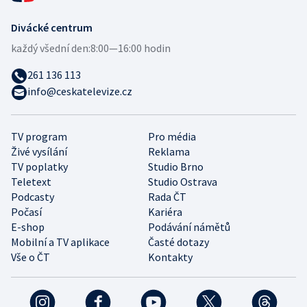
Divácké centrum
každý všední den:
8:00—16:00 hodin
261 136 113
info@ceskatelevize.cz
TV program
Pro média
Živé vysílání
Reklama
TV poplatky
Studio Brno
Teletext
Studio Ostrava
Podcasty
Rada ČT
Počasí
Kariéra
E-shop
Podávání námětů
Mobilní a TV aplikace
Časté dotazy
Vše o ČT
Kontakty