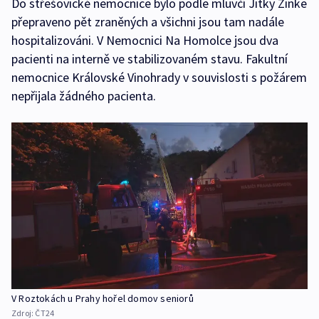
Do střešovické nemocnice bylo podle mluvčí Jitky Zinke
přepraveno pět zraněných a všichni jsou tam nadále
hospitalizováni. V Nemocnici Na Homolce jsou dva
pacienti na interně ve stabilizovaném stavu. Fakultní
nemocnice Královské Vinohrady v souvislosti s požárem
nepřijala žádného pacienta.
V Roztokách u Prahy hořel domov seniorů
Zdroj:
ČT24