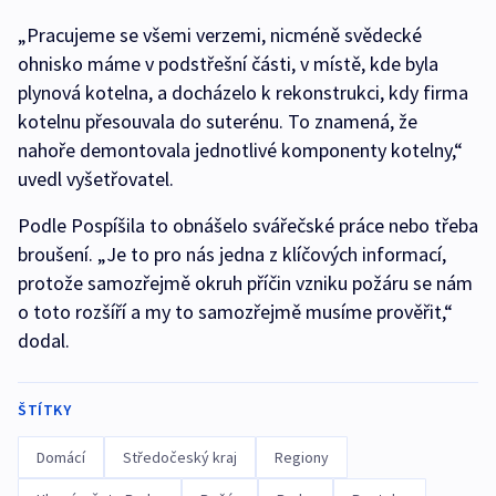
„Pracujeme se všemi verzemi, nicméně svědecké
ohnisko máme v podstřešní části, v místě, kde byla
plynová kotelna, a docházelo k rekonstrukci, kdy firma
kotelnu přesouvala do suterénu. To znamená, že
nahoře demontovala jednotlivé komponenty kotelny,“
uvedl vyšetřovatel.
Podle Pospíšila to obnášelo svářečské práce nebo třeba
broušení. „Je to pro nás jedna z klíčových informací,
protože samozřejmě okruh příčin vzniku požáru se nám
o toto rozšíří a my to samozřejmě musíme prověřit,“
dodal.
ŠTÍTKY
Domácí
Středočeský kraj
Regiony