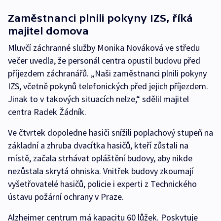
Zaměstnanci plnili pokyny IZS, říká
majitel domova
Mluvčí záchranné služby Monika Nováková ve středu
večer uvedla, že personál centra opustil budovu před
příjezdem záchranářů. „Naši zaměstnanci plnili pokyny
IZS, včetně pokynů telefonických před jejich příjezdem.
Jinak to v takových situacích nelze,“ sdělil majitel
centra Radek Žádník.
Ve čtvrtek dopoledne hasiči snížili poplachový stupeň na
základní a zhruba dvacítka hasičů, kteří zůstali na
místě, začala strhávat opláštění budovy, aby nikde
nezůstala skrytá ohniska. Vnitřek budovy zkoumají
vyšetřovatelé hasičů, policie i experti z Technického
ústavu požární ochrany v Praze.
Alzheimer centrum má kapacitu 60 lůžek. Poskytuje