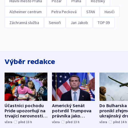
Hlavní město Praha
Požár
Praha
Roztoky
Alzheimer centrum
Petra Pecková
STAN
Hasiči
Záchranná služba
Senioři
Jan Jakob
TOP 09
Výběr redakce
Účastníci pochodu
Americký Senát
Do Bulharska
Pride upozorňují na
potvrdil Trumpova
pronikl zřejm
trvající nerovnosti i
právníka jako
ukrajinský dr
společenskou
ministra
explodoval k
včera
před 13
h
včera
před 13
h
včera
před 14
h
atmosféru
spravedlnosti
od plynovod