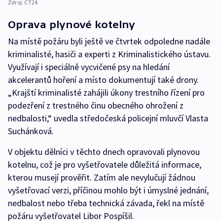
Zdroj:
ČT24
Oprava plynové kotelny
Na místě požáru byli ještě ve čtvrtek odpoledne nadále
kriminalisté, hasiči a experti z Kriminalistického ústavu.
Využívají i speciálně vycvičené psy na hledání
akcelerantů hoření a místo dokumentují také drony.
„Krajští kriminalisté zahájili úkony trestního řízení pro
podezření z trestného činu obecného ohrožení z
nedbalosti,“ uvedla středočeská policejní mluvčí Vlasta
Suchánková.
V objektu dělníci v těchto dnech opravovali plynovou
kotelnu, což je pro vyšetřovatele důležitá informace,
kterou musejí prověřit. Zatím ale nevylučují žádnou
vyšetřovací verzi, příčinou mohlo být i úmyslné jednání,
nedbalost nebo třeba technická závada, řekl na místě
požáru vyšetřovatel Libor Pospíšil.