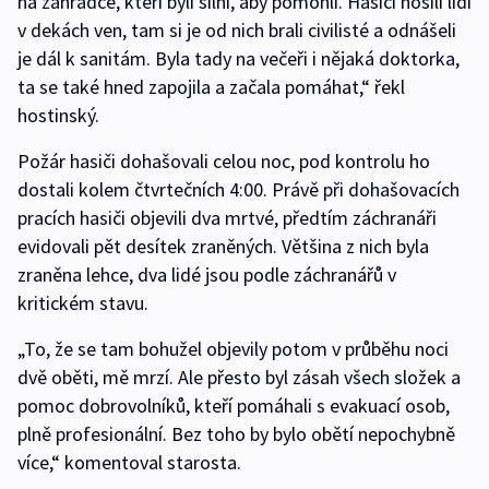
na zahrádce, kteří byli silní, aby pomohli. Hasiči nosili lidi
v dekách ven, tam si je od nich brali civilisté a odnášeli
je dál k sanitám. Byla tady na večeři i nějaká doktorka,
ta se také hned zapojila a začala pomáhat,“ řekl
hostinský.
Požár hasiči dohašovali celou noc, pod kontrolu ho
dostali kolem čtvrtečních 4:00. Právě při dohašovacích
pracích hasiči objevili dva mrtvé, předtím záchranáři
evidovali pět desítek zraněných. Většina z nich byla
zraněna lehce, dva lidé jsou podle záchranářů v
kritickém stavu.
„To, že se tam bohužel objevily potom v průběhu noci
dvě oběti, mě mrzí. Ale přesto byl zásah všech složek a
pomoc dobrovolníků, kteří pomáhali s evakuací osob,
plně profesionální. Bez toho by bylo obětí nepochybně
více,“ komentoval starosta.