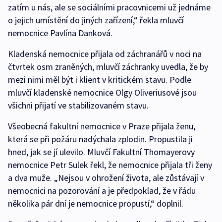
zatím u nás, ale se sociálními pracovnicemi už jednáme
o jejich umístění do jiných zařízení,“ řekla mluvčí
nemocnice Pavlína Danková.
Kladenská nemocnice přijala od záchranářů v noci na
čtvrtek osm zraněných, mluvčí záchranky uvedla, že by
mezi nimi měl být i klient v kritickém stavu. Podle
mluvčí kladenské nemocnice Olgy Oliveriusové jsou
všichni přijatí ve stabilizovaném stavu.
Všeobecná fakultní nemocnice v Praze přijala ženu,
která se při požáru nadýchala zplodin. Propustila ji
hned, jak se jí ulevilo. Mluvčí Fakultní Thomayerovy
nemocnice Petr Sulek řekl, že nemocnice přijala tři ženy
a dva muže. „Nejsou v ohrožení života, ale zůstávají v
nemocnici na pozorování a je předpoklad, že v řádu
několika pár dní je nemocnice propustí,“ doplnil.