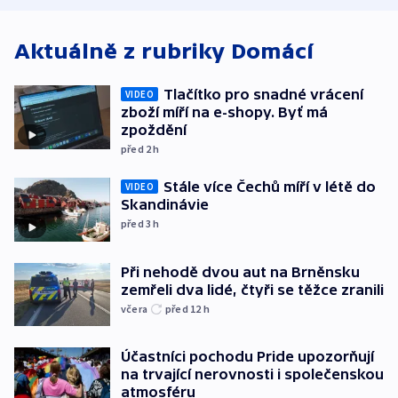
Aktuálně z rubriky
Domácí
Tlačítko pro snadné vrácení
VIDEO
zboží míří na e-shopy. Byť má
zpoždění
před 2
h
Stále více Čechů míří v létě do
VIDEO
Skandinávie
před 3
h
Při nehodě dvou aut na Brněnsku
zemřeli dva lidé, čtyři se těžce zranili
včera
před 12
h
Účastníci pochodu Pride upozorňují
na trvající nerovnosti i společenskou
atmosféru