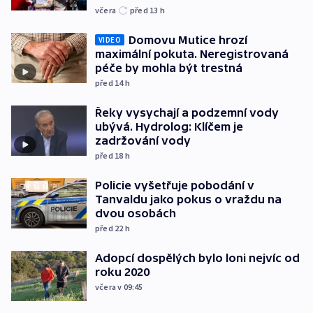
včera
před 13
h
Domovu Mutice hrozí
VIDEO
maximální pokuta. Neregistrovaná
péče by mohla být trestná
před 14
h
Řeky vysychají a podzemní vody
ubývá. Hydrolog: Klíčem je
zadržování vody
před 18
h
Policie vyšetřuje pobodání v
Tanvaldu jako pokus o vraždu na
dvou osobách
před 22
h
Adopcí dospělých bylo loni nejvíc od
roku 2020
včera v 09:45