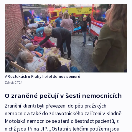
V Roztokách u Prahy hořel domov seniorů
Zdroj:
ČT24
O zraněné pečují v šesti nemocnicích
Zranění klienti byli převezeni do pěti pražských
nemocnic a také do zdravotnického zařízení v Kladně.
Motolská nemocnice se stará o šestnáct pacientů, z
nichž jsou tři na JIP. „Ostatní s lehčími potížemi jsou