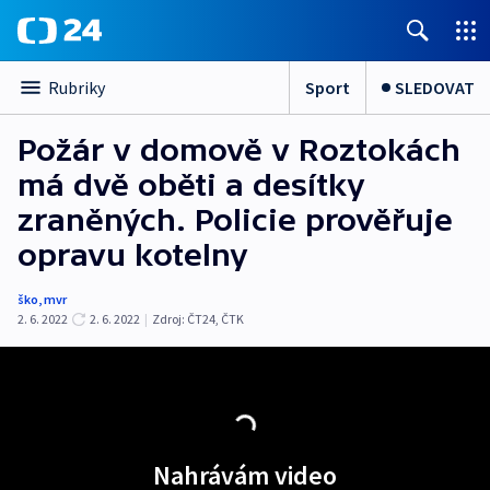
Sport
SLEDOVAT
Rubriky
Požár v domově v Roztokách
má dvě oběti a desítky
zraněných. Policie prověřuje
opravu kotelny
ško
,
mvr
2. 6. 2022
2. 6. 2022
|
Zdroj:
ČT24
,
ČTK
Nahrávám video