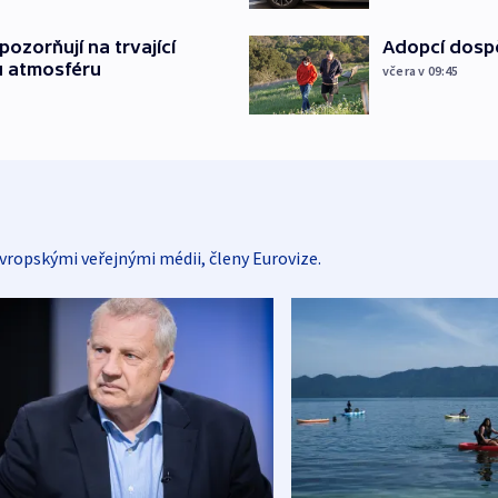
ozorňují na trvající
Adopcí dospě
u atmosféru
včera v 09:45
vropskými veřejnými médii, členy Eurovize.