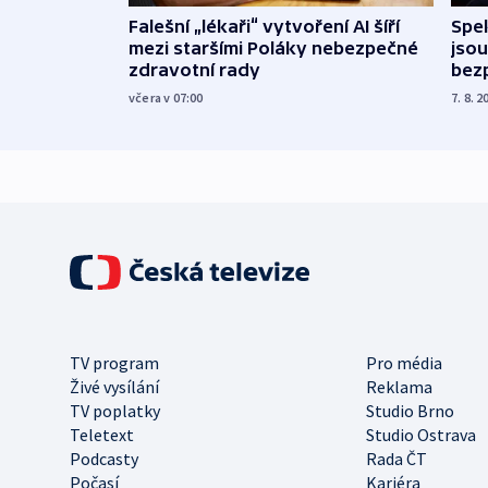
Falešní „lékaři“ vytvoření AI šíří
Spe
mezi staršími Poláky nebezpečné
jsou
zdravotní rady
bez
včera v 07:00
7. 8. 2
TV program
Pro média
Živé vysílání
Reklama
TV poplatky
Studio Brno
Teletext
Studio Ostrava
Podcasty
Rada ČT
Počasí
Kariéra