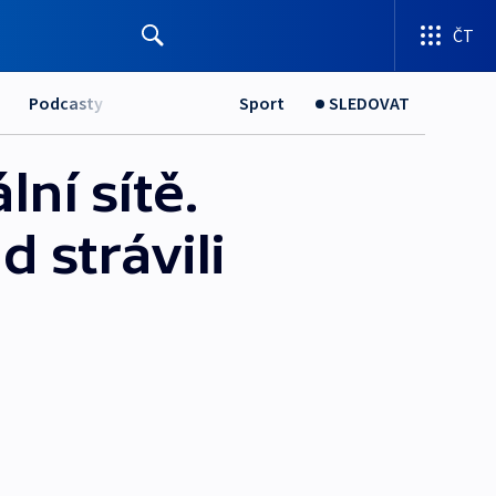
ČT
Podcasty
Sport
SLEDOVAT
lní sítě.
d strávili