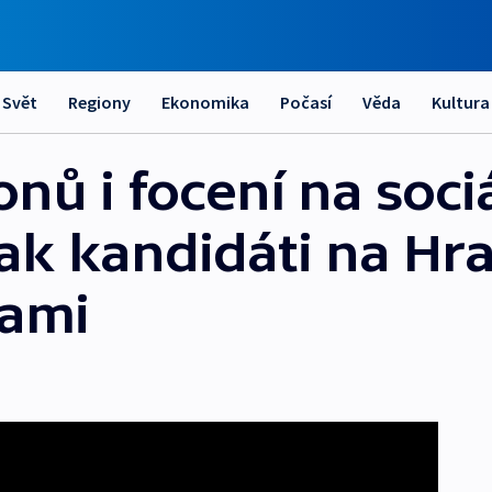
Svět
Regiony
Ekonomika
Počasí
Věda
Kultura
nů i focení na sociá
jak kandidáti na Hra
bami