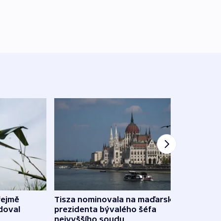
řejmě
Tisza nominovala na maďarského
Ruský
doval
prezidenta bývalého šéfa
čtyři 
nejvyššího soudu