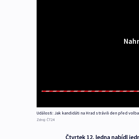
Nahr
Události: Jak kandidáti na Hrad strávili den před volb
Zdroj:
ČT24
Čtvrtek 12. ledna nabídl je