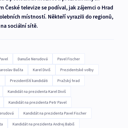
m České televize se podíval, jak zájemci o Hrad
olebních místností. Někteří vyrazili do regionů,
na sociální sítě.
Pavel
Danuše Nerudová
Pavel Fischer
aroslav Bašta
Karel Diviš
Prezidentské volby
i
Prezidentští kandidáti
Pražský hrad
Kandidát na prezidenta Karel Diviš
Kandidát na prezidenta Petr Pavel
Nerudová
Kandidát na prezidenta Pavel Fischer
ta
Kandidát na prezidenta Andrej Babiš