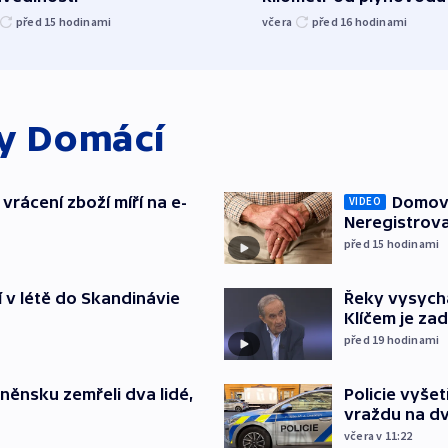
před 15
hodinami
včera
před 16
hodinami
ky
Domácí
vrácení zboží míří na e-
Domovu
VIDEO
Neregistrova
před 15
hodinami
í v létě do Skandinávie
Řeky vysycha
Klíčem je za
před 19
hodinami
něnsku zemřeli dva lidé,
Policie vyše
vraždu na d
včera v 11:22