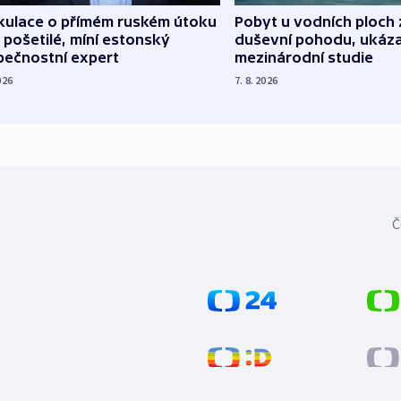
kulace o přímém ruském útoku
Pobyt u vodních ploch 
 pošetilé, míní estonský
duševní pohodu, ukáza
pečnostní expert
mezinárodní studie
026
7. 8. 2026
Č