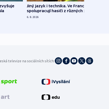
Jiný jazyk i technika. Ve Francii
zvyšuje
„Musí
spolupracují hasiči z různých zemí
la
polit
demo
6. 8. 2026
5. 8. 20
eská televize na sociálních sítích: