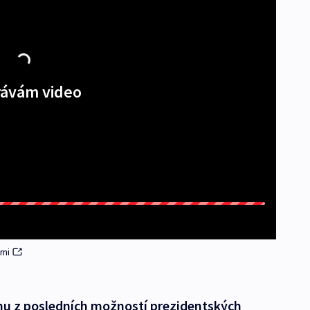
ávám video
ami
dnu z posledních možností prezidentských