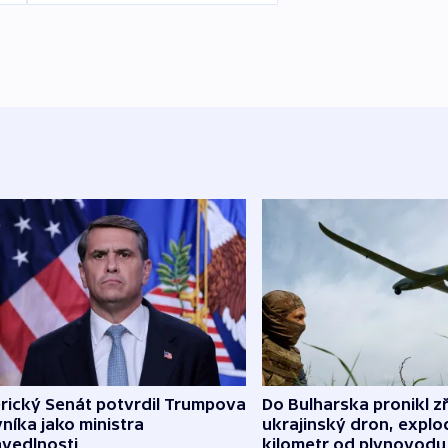
rický Senát potvrdil Trumpova
Do Bulharska pronikl z
níka jako ministra
ukrajinský dron, explo
avedlnosti
kilometr od plynovodu