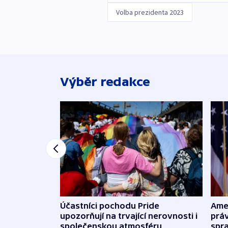
Volba prezidenta 2023
Výběr redakce
Účastníci pochodu Pride
Ame
upozorňují na trvající nerovnosti i
práv
společenskou atmosféru
spr