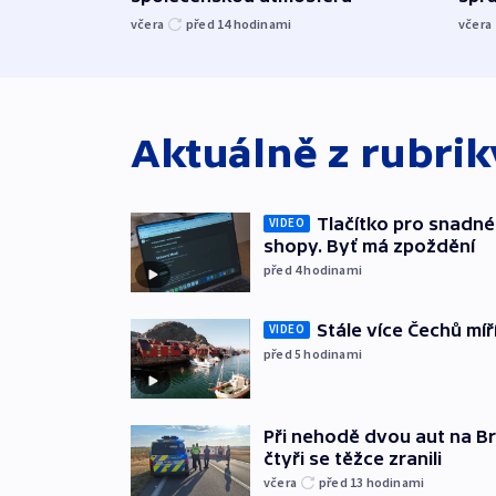
včera
před 14
hodinami
včera
Aktuálně z rubri
Tlačítko pro snadné 
VIDEO
shopy. Byť má zpoždění
před 4
hodinami
Stále více Čechů míř
VIDEO
před 5
hodinami
Při nehodě dvou aut na Br
čtyři se těžce zranili
včera
před 13
hodinami