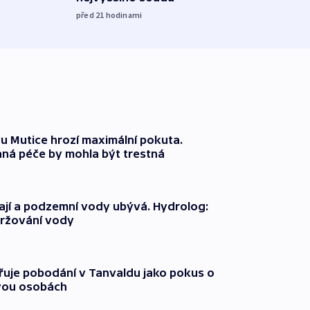
včera
před 21
hodinami
 Mutice hrozí maximální pokuta.
ná péče by mohla být trestná
jí a podzemní vody ubývá. Hydrolog:
držování vody
třuje pobodání v Tanvaldu jako pokus o
vou osobách