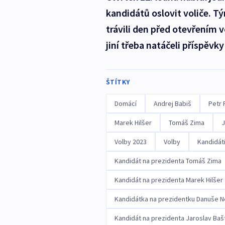
kandidátů oslovit voliče. Tý
trávili den před otevřením v
jiní třeba natáčeli příspěvky 
ŠTÍTKY
Domácí
Andrej Babiš
Petr 
Marek Hilšer
Tomáš Zima
J
Volby 2023
Volby
Kandidát
Kandidát na prezidenta Tomáš Zima
Kandidát na prezidenta Marek Hilšer
Kandidátka na prezidentku Danuše 
Kandidát na prezidenta Jaroslav Baš