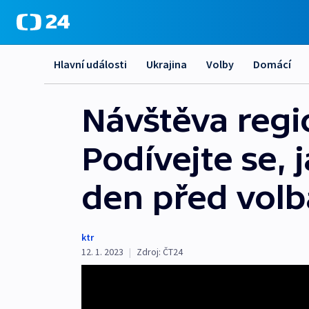
Hlavní události
Ukrajina
Volby
Domácí
Návštěva regio
Podívejte se, 
den před vol
ktr
12. 1. 2023
|
Zdroj:
ČT24